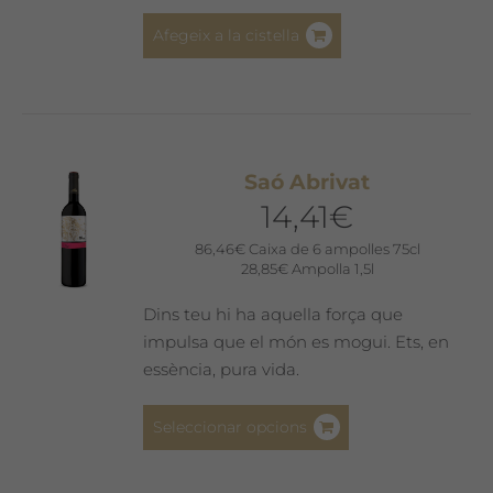
Afegeix a la cistella
Saó Abrivat
14,41
€
86,46
€
Caixa de 6 ampolles 75cl
28,85
€
Ampolla 1,5l
Dins teu hi ha aquella força que
impulsa que el món es mogui. Ets, en
essència, pura vida.
Aquest
Seleccionar opcions
producte
té