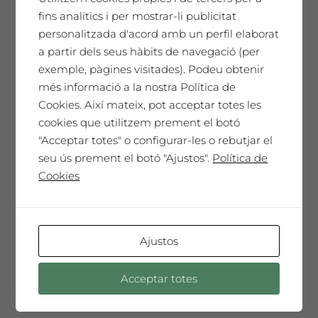
65,00
€
fins analítics i per mostrar-li publicitat
personalitzada d'acord amb un perfil elaborat
a partir dels seus hàbits de navegació (per
SAÓ EXPRESSIU 2021
exemple, pàgines visitades). Podeu obtenir
més informació a la nostra Política de
Un homenatge únic. El nostre millor vi,
Cookies. Així mateix, pot acceptar totes les
cada any seleccionat i presentat en una
cookies que utilitzem prement el botó
Edició de Col·leccionista amb l'etiqueta
"Acceptar totes" o configurar-les o rebutjar el
dissenyada per l'artista convidat de
seu ús prement el botó "Ajustos".
Política de
l'any. Només 150 ampolles màgnum. Un
Cookies
vi especial, sorprenent, molt complex i
elegant que t'emocionarà ...
Ajustos
Afegeix a la cistella
Acceptar totes