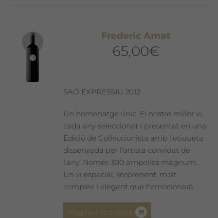
diverses
variants.
Les
Frederic Amat
opcions
65,00
€
es
poden
triar
a
SAÓ EXPRESSIU 2012
la
pàgina
Un homenatge únic. El nostre millor vi,
del
cada any seleccionat i presentat en una
producte
Edició de Col·leccionista amb l'etiqueta
dissenyada per l'artista convidat de
l'any. Només 300 ampolles màgnum.
Un vi especial, sorprenent, molt
complex i elegant que t'emocionarà ...
Afegeix a la cistella