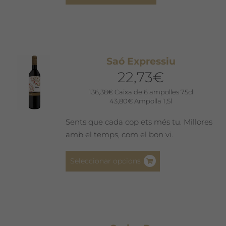
Saó Expressiu
22,73
€
136,38
€
Caixa de 6 ampolles 75cl
43,80
€
Ampolla 1,5l
Sents que cada cop ets més tu. Millores
amb el temps, com el bon vi.
Aquest
Seleccionar opcions
producte
té
diverses
variants.
Les