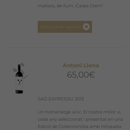
matisos, de llum...Carpe Diem"
Aquest
Seleccionar opcions
producte
té
diverses
variants.
Les
Antoni Llena
opcions
65,00
€
es
poden
triar
a
SAÓ EXPRESSIU 2013
la
pàgina
Un homenatge únic. El nostre millor vi,
del
cada any seleccionat i presentat en una
producte
Edició de Col·leccionista amb l'etiqueta