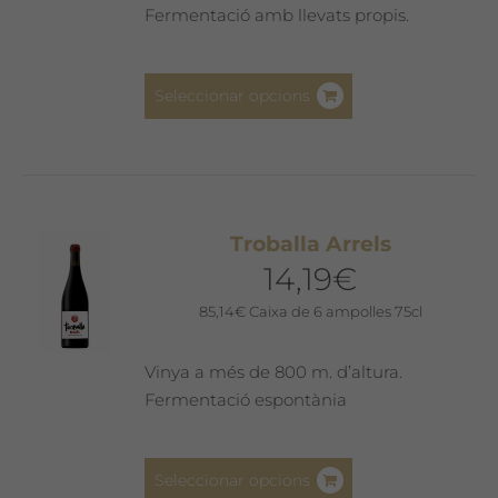
Fermentació amb llevats propis.
Aquest
Seleccionar opcions
producte
té
diverses
variants.
Les
Troballa Arrels
opcions
14,19
€
es
poden
85,14
€
Caixa de 6 ampolles 75cl
triar
a
Vinya a més de 800 m. d’altura.
la
Fermentació espontània
pàgina
del
Aquest
producte
Seleccionar opcions