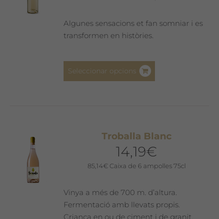
Algunes sensacions et fan somniar i es
transformen en històries.
Aquest
Seleccionar opcions
producte
té
diverses
variants.
Les
Troballa Blanc
opcions
14,19
€
es
poden
85,14
€
Caixa de 6 ampolles 75cl
triar
a
Vinya a més de 700 m. d’altura.
la
Fermentació amb llevats propis.
pàgina
Criança en ou de ciment i de granit.