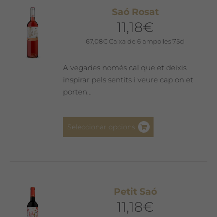
Saó Rosat
11,18
€
67,08
€
Caixa de 6 ampolles 75cl
A vegades només cal que et deixis
inspirar pels sentits i veure cap on et
porten...
Aquest
Seleccionar opcions
producte
té
diverses
variants.
Les
Petit Saó
opcions
11,18
€
es