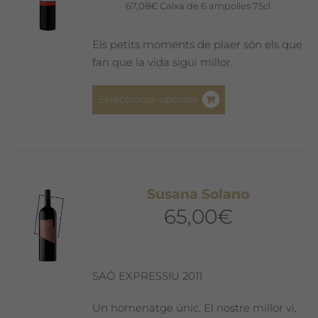
poden
67,08
€
Caixa de 6 ampolles 75cl
triar
a
Els petits moments de plaer són els que
la
fan que la vida sigui millor.
pàgina
del
Aquest
Seleccionar opcions
producte
producte
té
diverses
variants.
Les
Susana Solano
opcions
65,00
€
es
poden
triar
a
SAÓ EXPRESSIU 2011
la
pàgina
Un homenatge únic. El nostre millor vi,