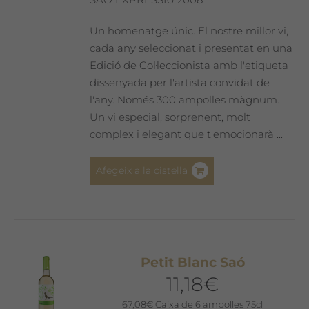
Un homenatge únic. El nostre millor vi,
cada any seleccionat i presentat en una
Edició de Col·leccionista amb l'etiqueta
dissenyada per l'artista convidat de
l'any. Només 300 ampolles màgnum.
Un vi especial, sorprenent, molt
complex i elegant que t'emocionarà ...
Afegeix a la cistella
Petit Blanc Saó
11,18
€
67,08
€
Caixa de 6 ampolles 75cl