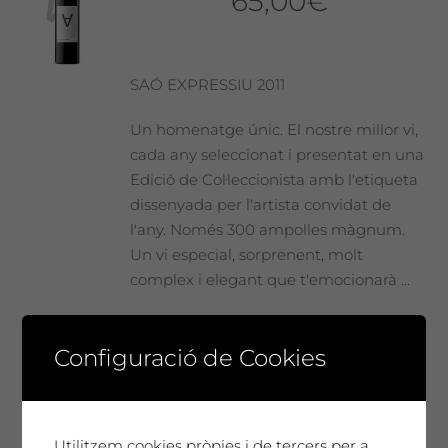
65,00
€
SAÓ EXPRESSIU 2011
Un homenatge únic. El nostre millor vi,
cada any seleccionat i presentat en una
Edició de Col·leccionista amb l'etiqueta
dissenyada per l'artista convidat de
l'any. Només 300 ampolles màgnum.
Un vi especial, sorprenent, molt
complex i elegant que t'emocionarà ...
Configuració de Cookies
Josep Vallverdú
Utilitzem cookies pròpies i de tercers per a