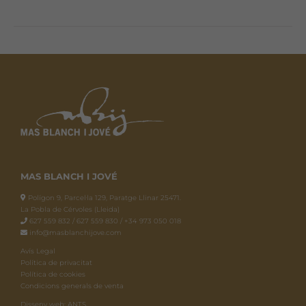
MAS BLANCH I JOVÉ
Polígon 9, Parcel·la 129, Paratge Llinar 25471.
La Pobla de Cérvoles (Lleida)
627 559 832 / 627 559 830 / +34 973 050 018
info@masblanchijove.com
Avís Legal
Política de privacitat
Política de cookies
Condicions generals de venta
Disseny web: ANTS