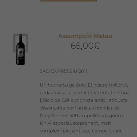
producte
té
diverses
variants.
Les
Assumpció Mateu
opcions
65,00
€
es
poden
triar
a
SAÓ EXPRESSIU 2011
la
pàgina
Un homenatge únic. El nostre millor vi,
del
cada any seleccionat i presentat en una
producte
Edició de Col·leccionista amb l'etiqueta
dissenyada per l'artista convidat de
l'any. Només 300 ampolles màgnum.
Un vi especial, sorprenent, molt
complex i elegant que t'emocionarà ...