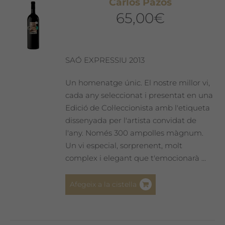
Carlos Pazos
opcions
65,00
€
es
poden
triar
a
SAÓ EXPRESSIU 2013
la
pàgina
Un homenatge únic. El nostre millor vi,
del
cada any seleccionat i presentat en una
producte
Edició de Col·leccionista amb l'etiqueta
dissenyada per l'artista convidat de
l'any. Només 300 ampolles màgnum.
Un vi especial, sorprenent, molt
complex i elegant que t'emocionarà ...
Afegeix a la cistella