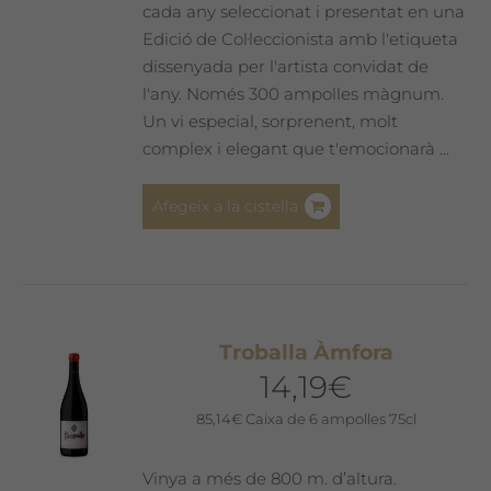
del
cada any seleccionat i presentat en una
producte
Edició de Col·leccionista amb l'etiqueta
dissenyada per l'artista convidat de
l'any. Només 300 ampolles màgnum.
Un vi especial, sorprenent, molt
complex i elegant que t'emocionarà ...
Afegeix a la cistella
Troballa Àmfora
14,19
€
85,14
€
Caixa de 6 ampolles 75cl
Vinya a més de 800 m. d’altura.