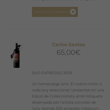
del
producte
Aquest
Seleccionar opcions
producte
té
diverses
variants.
Les
Carlos Santos
opcions
65,00
€
es
poden
triar
a
SAÓ EXPRESSIU 2009
la
pàgina
Un homenatge únic. El nostre millor vi,
del
cada any seleccionat i presentat en una
producte
Edició de Col·leccionista amb l'etiqueta
dissenyada per l'artista convidat de
l'any. Només 300 ampolles màgnum.