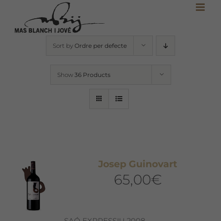
Skip
to
content
Sort by
Ordre per defecte
Show
36 Products
Josep Guinovart
65,00
€
SAÓ EXPRESSIU 2008