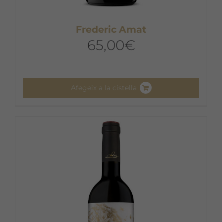
Frederic Amat
65,00
€
Afegeix a la cistella