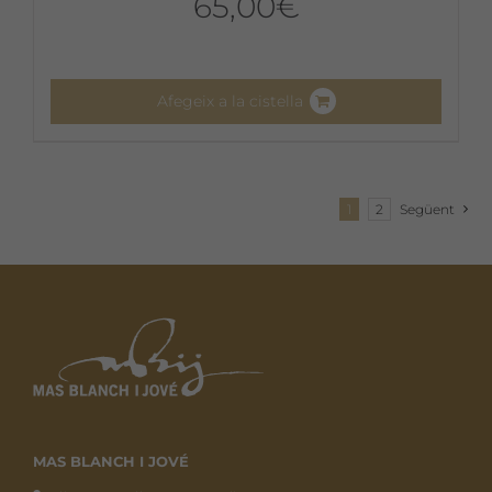
65,00
€
Afegeix a la cistella
1
2
Següent
MAS BLANCH I JOVÉ