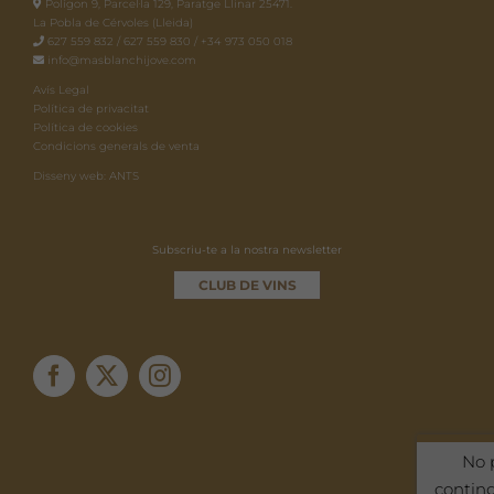
Polígon 9, Parcel·la 129, Paratge Llinar 25471.
La Pobla de Cérvoles (Lleida)
627 559 832 / 627 559 830 / +34 973 050 018
info@masblanchijove.com
Avís Legal
Política de privacitat
Política de cookies
Condicions generals de venta
Disseny web: ANTS
Subscriu-te a la nostra newsletter
CLUB DE VINS
No 
contin