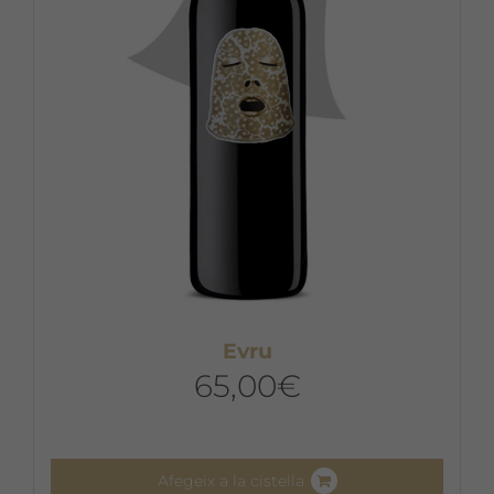
Evru
65,00
€
Afegeix a la cistella