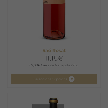
del
producte
Saó Rosat
11,18
€
67,08
€
Caixa de 6 ampolles 75cl
Seleccionar opcions
Aquest
producte
té
diverses