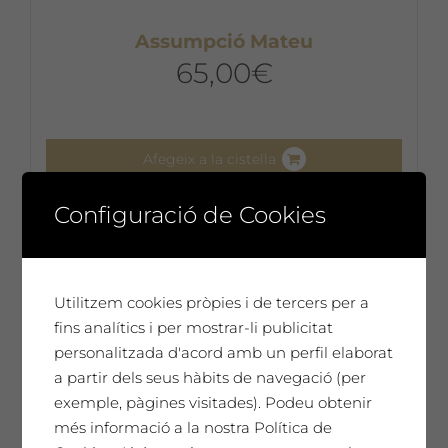
Assumpció Mateu
65,00
€
Afegeix a la cistella
Configuració de Cookies
Utilitzem cookies pròpies i de tercers per a
fins analítics i per mostrar-li publicitat
personalitzada d'acord amb un perfil elaborat
a partir dels seus hàbits de navegació (per
exemple, pàgines visitades). Podeu obtenir
més informació a la nostra Política de