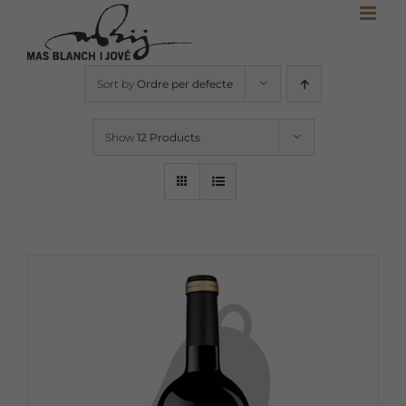
Skip
to
content
Sort by
Ordre per defecte
Show
12 Products