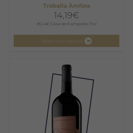
Troballa Àmfora
14,19
€
85,14
€
Caixa de 6 ampolles 75cl
Seleccionar opcions
Aquest
producte
té
diverses
variants.
Les
opcions
es
poden
triar
a
la