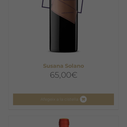
pàgina
del
producte
Susana Solano
65,00
€
Afegeix a la cistella