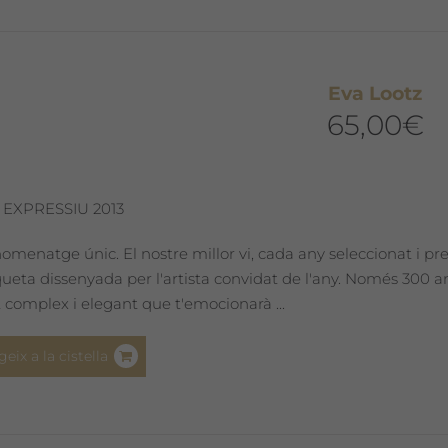
Eva Lootz
65,00
€
 EXPRESSIU 2013
omenatge únic. El nostre millor vi, cada any seleccionat i pr
iqueta dissenyada per l'artista convidat de l'any. Només 300
 complex i elegant que t'emocionarà ...
geix a la cistella