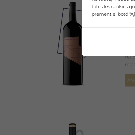
totes les cookies qu
prement el botó "Aj
SAÓ
Un h
l'et
molt
Afe