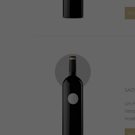
Afe
SAÓ
Un h
l'et
molt
Afe