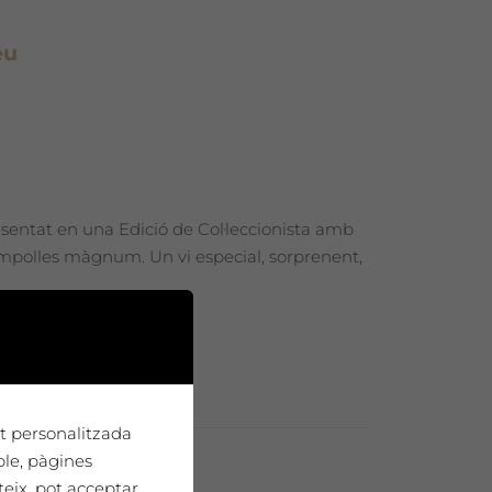
eu
esentat en una Edició de Col·leccionista amb
 ampolles màgnum. Un vi especial, sorprenent,
tat personalitzada
ple, pàgines
teix, pot acceptar