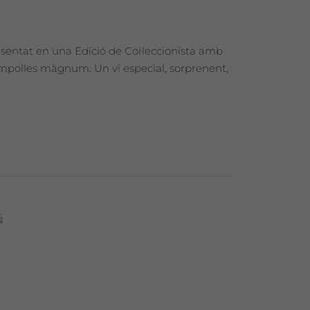
esentat en una Edició de Col·leccionista amb
 ampolles màgnum. Un vi especial, sorprenent,
ú