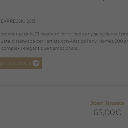
 EXPRESSIU 2013
omenatge únic. El nostre millor vi, cada any seleccionat i pr
iqueta dissenyada per l'artista convidat de l'any. Només 300
 complex i elegant que t'emocionarà ...
geix a la cistella
Joan Brossa
65,00
€