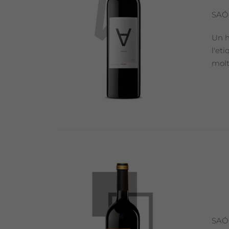
SAÓ
Un h
l'et
molt
SAÓ