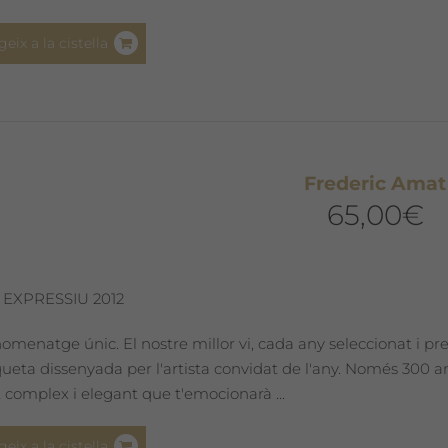
geix a la cistella
Frederic Amat
65,00
€
 EXPRESSIU 2012
omenatge únic. El nostre millor vi, cada any seleccionat i pr
iqueta dissenyada per l'artista convidat de l'any. Només 300
 complex i elegant que t'emocionarà ...
geix a la cistella