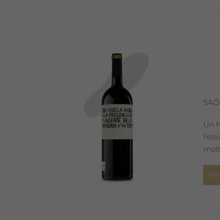
SAÓ
Un h
l'et
molt
Afe