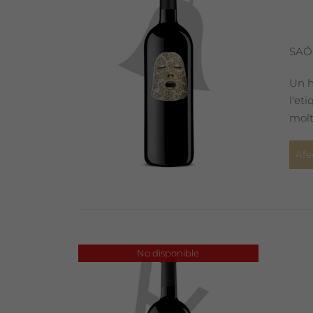
SAÓ
Un h
l'et
molt
Afe
No disponible