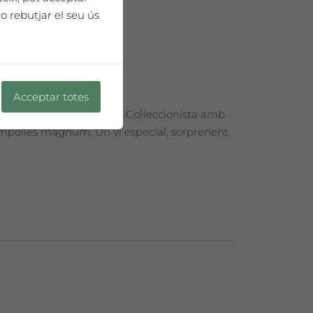
o rebutjar el seu ús
Acceptar totes
esentat en una Edició de Col·leccionista amb
 ampolles màgnum. Un vi especial, sorprenent,