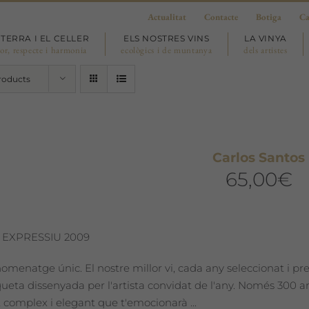
Actualitat
Contacte
Botiga
Ca
 TERRA I EL CELLER
ELS NOSTRES VINS
LA VINYA
or, respecte i harmonia
ecològics i de muntanya
dels artistes
roducts
Carlos Santos
65,00
€
 EXPRESSIU 2009
omenatge únic. El nostre millor vi, cada any seleccionat i pr
iqueta dissenyada per l'artista convidat de l'any. Només 300
 complex i elegant que t'emocionarà ...