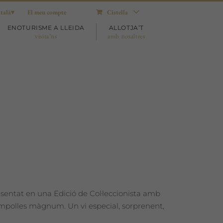
talà
El meu compte
Cistella
ENOTURISME A LLEIDA
ALLOTJA’T
visita’ns
amb nosaltres
esentat en una Edició de Col·leccionista amb
 ampolles màgnum. Un vi especial, sorprenent,