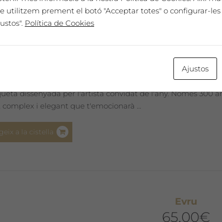
Susana Solano
e utilitzem prement el botó "Acceptar totes" o configurar-les 
65,00
€
ustos".
Política de Cookies
 EXPRESSIU 2011
Ajustos
omenatge únic. El nostre millor vi, cada any seleccionat i pr
iqueta dissenyada per l'artista convidat de l'any. Només 300
 complex i elegant que t'emocionarà ...
geix a la cistella
Evru
65,00
€