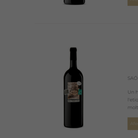
SAÓ
Un h
l'et
molt
Afe