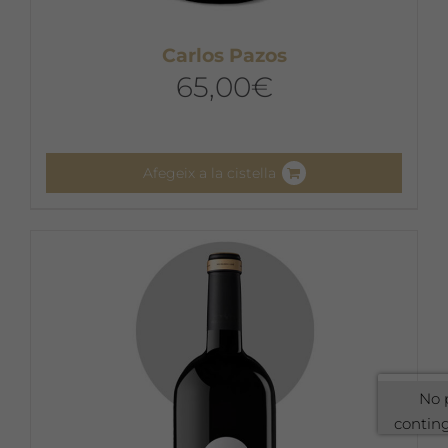
Carlos Pazos
65,00
€
Afegeix a la cistella
No 
contin