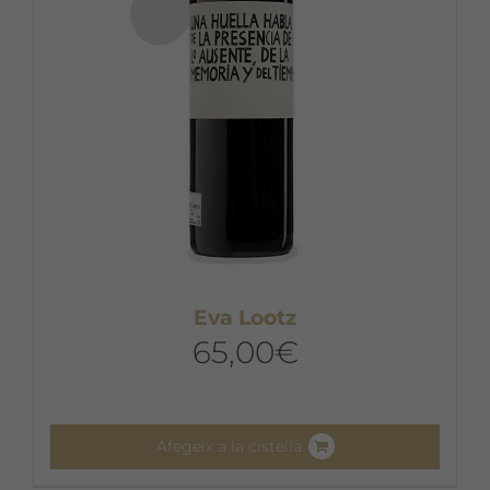
Eva Lootz
65,00
€
Afegeix a la cistella