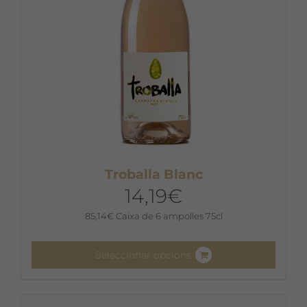
la
pàgina
del
producte
Troballa Blanc
14,19
€
85,14
€
Caixa de 6 ampolles 75cl
Seleccionar opcions
Aquest
producte