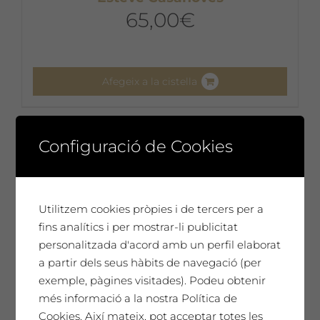
65,00
€
Afegeix a la cistella
Configuració de Cookies
Utilitzem cookies pròpies i de tercers per a
fins analítics i per mostrar-li publicitat
personalitzada d'acord amb un perfil elaborat
a partir dels seus hàbits de navegació (per
exemple, pàgines visitades). Podeu obtenir
més informació a la nostra Política de
Cookies. Així mateix, pot acceptar totes les