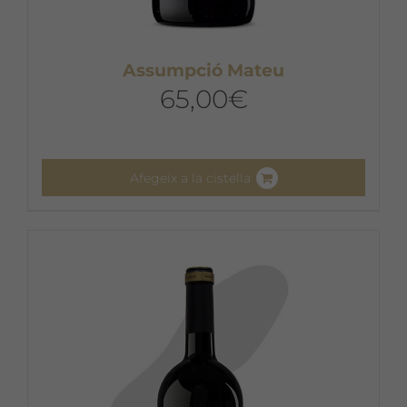
Assumpció Mateu
65,00
€
Afegeix a la cistella