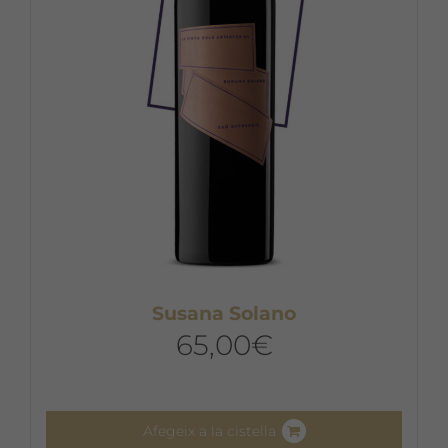
Susana Solano
65,00
€
Afegeix a la cistella