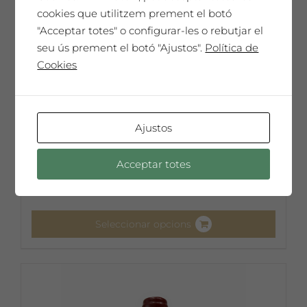
cookies que utilitzem prement el botó
"Acceptar totes" o configurar-les o rebutjar el
seu ús prement el botó "Ajustos".
Política de
Cookies
Ajustos
Troballa Àmfora
14,19
€
Acceptar totes
85,14
€
Caixa de 6 ampolles 75cl
Seleccionar opcions
Aquest
producte
té
diverses