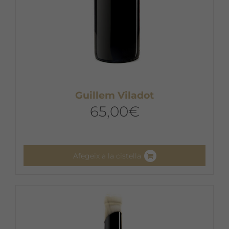
del
producte
Guillem Viladot
65,00
€
Afegeix a la cistella