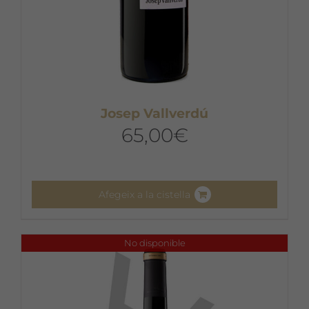
Josep Vallverdú
65,00
€
Afegeix a la cistella
No disponible