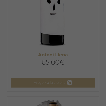
Antoni Llena
65,00
€
Afegeix a la cistella