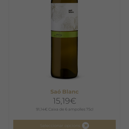
Saó Blanc
15,19
€
91,14
€
Caixa de 6 ampolles 75cl
Seleccionar opcions