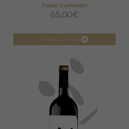
Josep Guinovart
65,00
€
Afegeix a la cistella