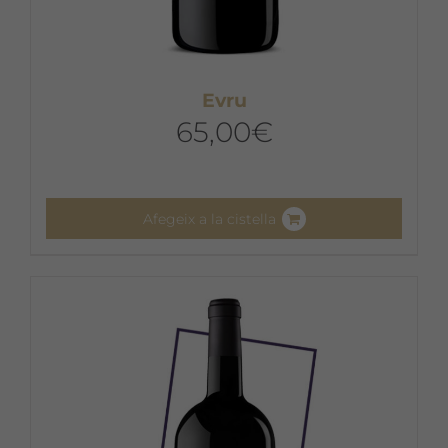
Evru
65,00
€
Afegeix a la cistella