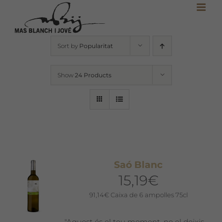
Skip
to
content
Sort by
Popularitat
Show
24 Products
Saó Blanc
15,19
€
91,14
€
Caixa de 6 ampolles 75cl
"Aquest és el teu moment, no el deixis