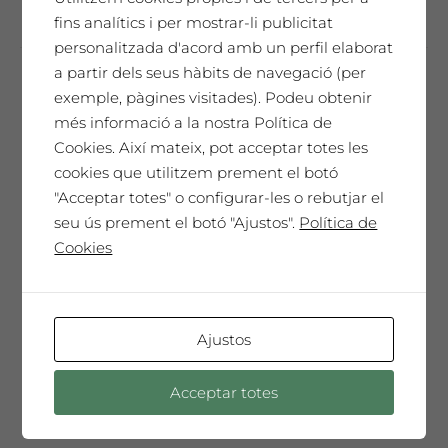
fins analítics i per mostrar-li publicitat
personalitzada d'acord amb un perfil elaborat
a partir dels seus hàbits de navegació (per
exemple, pàgines visitades). Podeu obtenir
Cristina Mejías
més informació a la nostra Política de
65,00
€
Cookies. Així mateix, pot acceptar totes les
cookies que utilitzem prement el botó
"Acceptar totes" o configurar-les o rebutjar el
seu ús prement el botó "Ajustos".
Política de
SAÓ EXPRESSIU 2021
Cookies
Un homenatge únic. El nostre millor vi,
cada any seleccionat i presentat en una
Edició de Col·leccionista amb l'etiqueta
Ajustos
dissenyada per l'artista convidat de
l'any. Només 150 ampolles màgnum. Un
Acceptar totes
vi especial, sorprenent, molt complex i
elegant que t'emocionarà ...