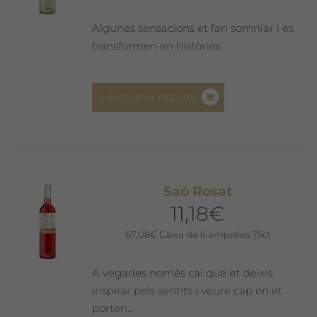
triar
a
Algunes sensacions et fan somniar i es
la
transformen en històries.
pàgina
del
Aquest
producte
Seleccionar opcions
producte
té
diverses
variants.
Les
Saó Rosat
opcions
11,18
€
es
poden
67,08
€
Caixa de 6 ampolles 75cl
triar
a
A vegades només cal que et deixis
la
inspirar pels sentits i veure cap on et
pàgina
porten...