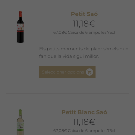
variants.
Les
Petit Saó
opcions
11,18
€
es
poden
67,08
€
Caixa de 6 ampolles 75cl
triar
a
Els petits moments de plaer són els que
la
fan que la vida sigui millor.
pàgina
del
Aquest
Seleccionar opcions
producte
producte
té
diverses
variants.
Les
Petit Blanc Saó
opcions
11,18
€
es
poden
67,08
€
Caixa de 6 ampolles 75cl