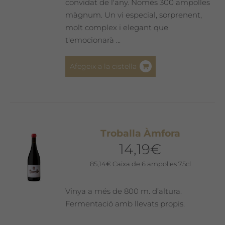
convidat de l'any. Només 300 ampolles
màgnum. Un vi especial, sorprenent,
molt complex i elegant que
t'emocionarà ...
Afegeix a la cistella
Troballa Àmfora
14,19
€
85,14
€
Caixa de 6 ampolles 75cl
Vinya a més de 800 m. d’altura.
Fermentació amb llevats propis.