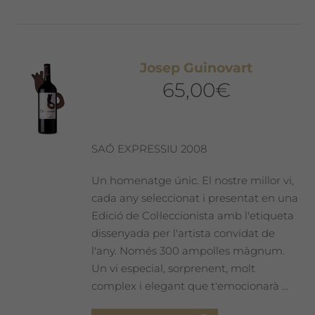
té
diverses
variants.
Les
Josep Guinovart
opcions
65,00
€
es
poden
triar
a
SAÓ EXPRESSIU 2008
la
pàgina
Un homenatge únic. El nostre millor vi,
del
cada any seleccionat i presentat en una
producte
Edició de Col·leccionista amb l'etiqueta
dissenyada per l'artista convidat de
l'any. Només 300 ampolles màgnum.
Un vi especial, sorprenent, molt
complex i elegant que t'emocionarà ...