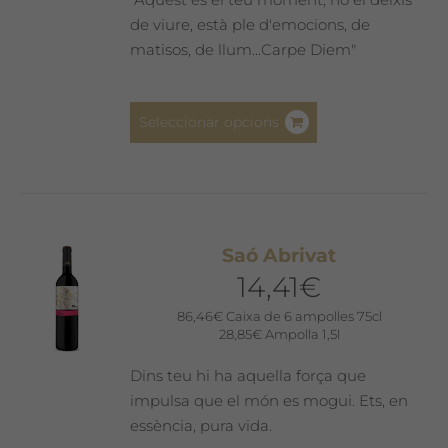
de viure, està ple d'emocions, de
matisos, de llum...Carpe Diem"
Aquest
Seleccionar opcions
producte
té
diverses
variants.
Les
Saó Abrivat
opcions
14,41
€
es
poden
86,46
€
Caixa de 6 ampolles 75cl
28,85
€
Ampolla 1,5l
triar
a
Dins teu hi ha aquella força que
la
impulsa que el món es mogui. Ets, en
pàgina
essència, pura vida.
del