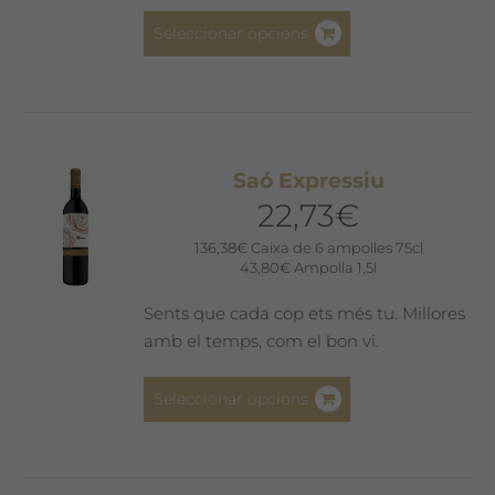
producte
Aquest
Seleccionar opcions
producte
té
diverses
variants.
Les
Saó Expressiu
opcions
22,73
€
es
poden
136,38
€
Caixa de 6 ampolles 75cl
43,80
€
Ampolla 1,5l
triar
a
Sents que cada cop ets més tu. Millores
la
amb el temps, com el bon vi.
pàgina
del
Aquest
Seleccionar opcions
producte
producte
té
diverses