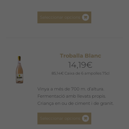
del
producte
Aquest
Seleccionar opcions
producte
té
diverses
variants.
Les
Troballa Blanc
opcions
14,19
€
es
poden
85,14
€
Caixa de 6 ampolles 75cl
triar
a
Vinya a més de 700 m. d’altura.
la
Fermentació amb llevats propis.
pàgina
Criança en ou de ciment i de granit.
del
producte
Aquest
Seleccionar opcions
producte