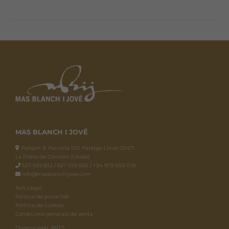
MAS BLANCH I JOVÉ
Polígon 9, Parcel·la 129, Paratge Llinar 25471.
La Pobla de Cérvoles (Lleida)
627 559 832 / 627 559 830 / +34 973 050 018
info@masblanchijove.com
Avís Legal
Política de privacitat
Política de cookies
Condicions generals de venta
Disseny web: ANTS