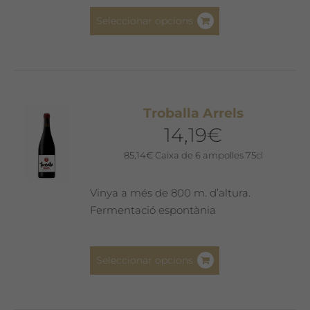
Aquest
Seleccionar opcions
producte
té
diverses
variants.
Les
Troballa Arrels
opcions
14,19
€
es
poden
85,14
€
Caixa de 6 ampolles 75cl
triar
a
Vinya a més de 800 m. d’altura.
la
Fermentació espontània
pàgina
del
Aquest
producte
Seleccionar opcions
producte
té
diverses