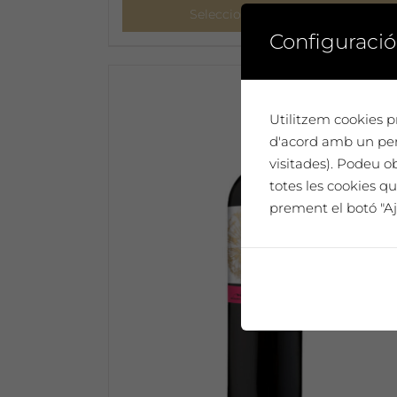
Seleccionar opcions
Configuració
Aquest
producte
té
diverses
Utilitzem cookies pr
variants.
d'acord amb un perf
Les
visitades). Podeu o
opcions
totes les cookies qu
es
prement el botó "Aj
poden
triar
a
la
pàgina
del
producte