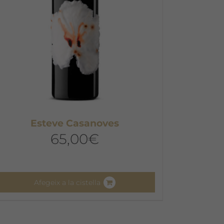
riar
a
àgina
el
roducte
Esteve Casanoves
65,00
€
Afegeix a la cistella