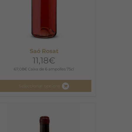
Saó Rosat
11,18
€
67,08
€
Caixa de 6 ampolles 75cl
Seleccionar opcions
quest
roducte
é
iverses
ariants.