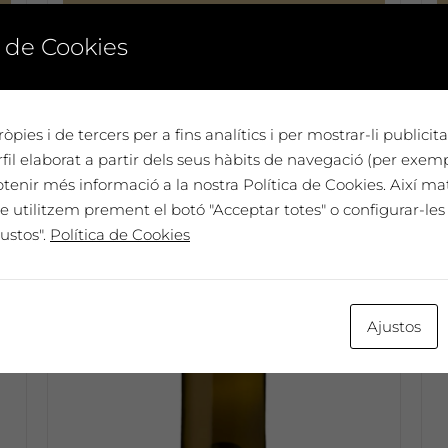
Seleccionar opcions
 de Cookies
Aquest
A
producte
p
té
t
diverses
d
òpies i de tercers per a fins analítics i per mostrar-li publici
variants.
v
il elaborat a partir dels seus hàbits de navegació (per exem
Les
L
btenir més informació a la nostra Política de Cookies. Així ma
opcions
o
e utilitzem prement el botó "Acceptar totes" o configurar-les 
es
e
ustos".
Política de Cookies
poden
p
triar
t
a
a
la
l
Ajustos
pàgina
p
del
d
producte
p