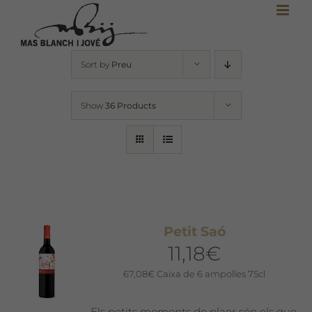
Skip
to
content
Sort by
Preu
Show
36 Products
Petit Saó
11,18
€
67,08
€
Caixa de 6 ampolles 75cl
Els petits moments de plaer són els que