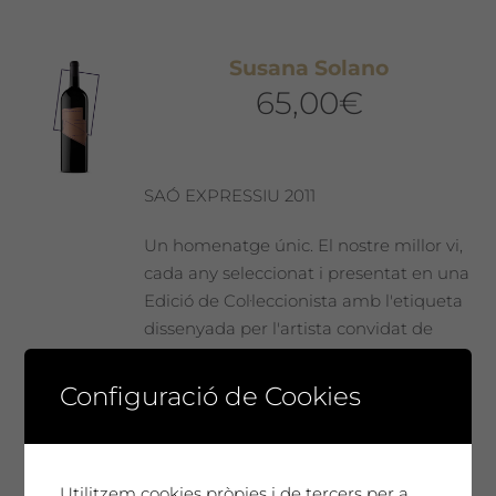
Susana Solano
65,00
€
SAÓ EXPRESSIU 2011
Un homenatge únic. El nostre millor vi,
cada any seleccionat i presentat en una
Edició de Col·leccionista amb l'etiqueta
dissenyada per l'artista convidat de
l'any. Només 300 ampolles màgnum.
Un vi especial, sorprenent, molt
Configuració de Cookies
complex i elegant que t'emocionarà ...
Afegeix a la cistella
Utilitzem cookies pròpies i de tercers per a