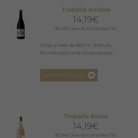
Les
Troballa Àmfora
opcions
14,19
€
es
poden
85,14
€
Caixa de 6 ampolles 75cl
triar
a
Vinya a més de 800 m. d’altura.
la
Fermentació amb llevats propis.
pàgina
del
Aquest
producte
Seleccionar opcions
producte
té
diverses
variants.
Les
Troballa Blanc
opcions
14,19
€
es
poden
85,14
€
Caixa de 6 ampolles 75cl