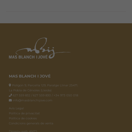
MAS BLANCH I JOVÉ
Polígon 9, Parcel·la 129, Paratge Llinar 25471.
La Pobla de Cérvoles (Lleida)
627 559 832 / 627 559 830 / +34 973 050 018
info@masblanchijove.com
Avís Legal
Política de privacitat
Política de cookies
Condicions generals de venta
Disseny web: ANTS