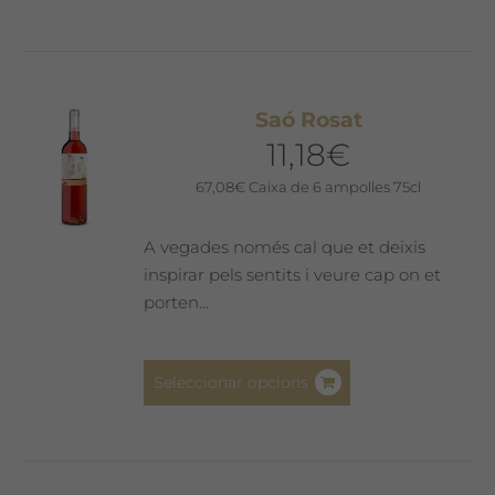
té
diverses
variants.
Les
Saó Rosat
opcions
11,18
€
es
poden
67,08
€
Caixa de 6 ampolles 75cl
triar
a
A vegades només cal que et deixis
la
inspirar pels sentits i veure cap on et
pàgina
porten...
del
producte
Aquest
Seleccionar opcions
producte
té
diverses
variants.