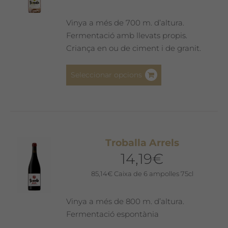
triar
a
Vinya a més de 700 m. d’altura.
la
Fermentació amb llevats propis.
pàgina
Criança en ou de ciment i de granit.
del
producte
Aquest
Seleccionar opcions
producte
té
diverses
variants.
Les
Troballa Arrels
opcions
14,19
€
es
poden
85,14
€
Caixa de 6 ampolles 75cl
triar
a
Vinya a més de 800 m. d’altura.
la
Fermentació espontània
pàgina