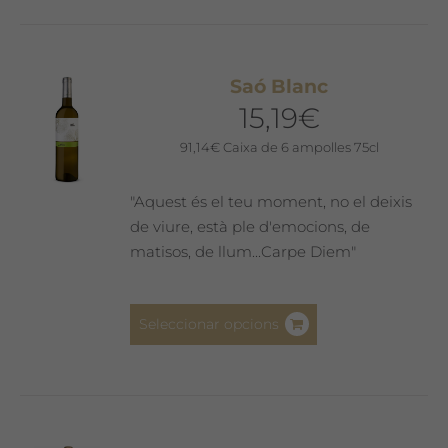
diverses
variants.
Les
Saó Blanc
opcions
15,19
€
es
poden
91,14
€
Caixa de 6 ampolles 75cl
triar
a
"Aquest és el teu moment, no el deixis
la
de viure, està ple d'emocions, de
pàgina
matisos, de llum...Carpe Diem"
del
producte
Aquest
Seleccionar opcions
producte
té
diverses
variants.
Les