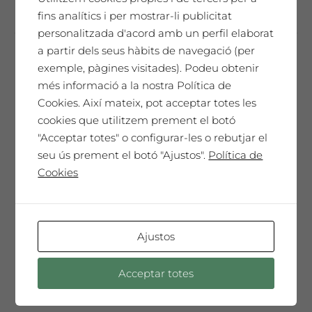
fins analítics i per mostrar-li publicitat
personalitzada d'acord amb un perfil elaborat
a partir dels seus hàbits de navegació (per
exemple, pàgines visitades). Podeu obtenir
Assumpció Mateu
més informació a la nostra Política de
65,00
€
Cookies. Així mateix, pot acceptar totes les
cookies que utilitzem prement el botó
"Acceptar totes" o configurar-les o rebutjar el
seu ús prement el botó "Ajustos".
Política de
SAÓ EXPRESSIU 2011
Cookies
Un homenatge únic. El nostre millor vi,
cada any seleccionat i presentat en una
Edició de Col·leccionista amb l'etiqueta
Ajustos
dissenyada per l'artista convidat de
l'any. Només 300 ampolles màgnum.
Acceptar totes
Un vi especial, sorprenent, molt
complex i elegant que t'emocionarà ...