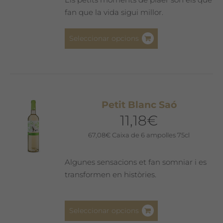
fan que la vida sigui millor.
Aquest
Seleccionar opcions
producte
té
diverses
variants.
Les
Petit Blanc Saó
opcions
11,18
€
es
poden
67,08
€
Caixa de 6 ampolles 75cl
triar
a
Algunes sensacions et fan somniar i es
la
transformen en històries.
pàgina
del
Aquest
producte
Seleccionar opcions
producte