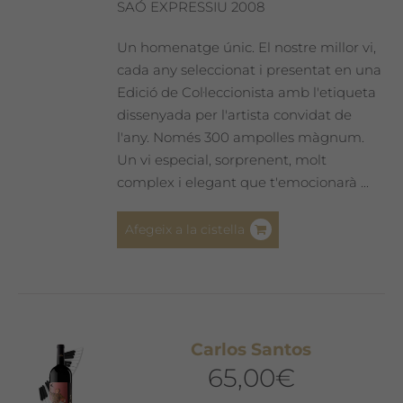
a
SAÓ EXPRESSIU 2008
la
pàgina
Un homenatge únic. El nostre millor vi,
del
cada any seleccionat i presentat en una
producte
Edició de Col·leccionista amb l'etiqueta
dissenyada per l'artista convidat de
l'any. Només 300 ampolles màgnum.
Un vi especial, sorprenent, molt
complex i elegant que t'emocionarà ...
Afegeix a la cistella
Carlos Santos
65,00
€