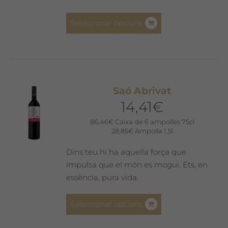
del
Aquest
producte
Seleccionar opcions
producte
té
diverses
variants.
Les
Saó Abrivat
opcions
14,41
€
es
poden
86,46
€
Caixa de 6 ampolles 75cl
28,85
€
Ampolla 1,5l
triar
a
Dins teu hi ha aquella força que
la
impulsa que el món es mogui. Ets, en
pàgina
essència, pura vida.
del
producte
Aquest
Seleccionar opcions
producte
té