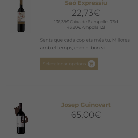
Saó Expressiu
opcions
22,73
€
es
poden
136,38
€
Caixa de 6 ampolles 75cl
43,80
€
Ampolla 1,5l
triar
a
Sents que cada cop ets més tu. Millores
la
amb el temps, com el bon vi.
pàgina
del
Aquest
Seleccionar opcions
producte
producte
té
diverses
variants.
Les
Josep Guinovart
opcions
65,00
€
es
poden
triar