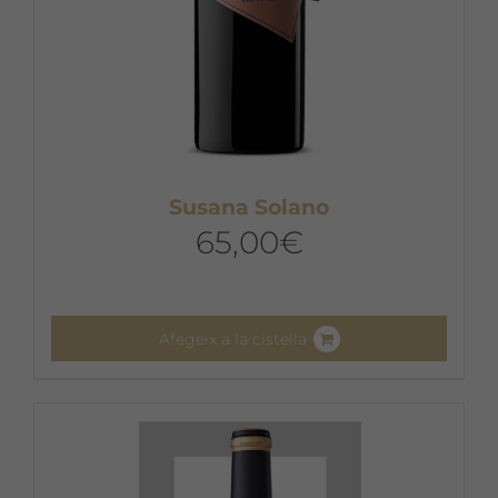
Susana Solano
65,00
€
Afegeix a la cistella