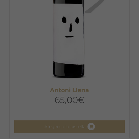
Antoni Llena
65,00
€
Afegeix a la cistella