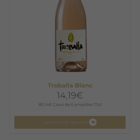
a
la
pàgina
del
producte
Troballa Blanc
14,19
€
85,14
€
Caixa de 6 ampolles 75cl
Seleccionar opcions
Aquest