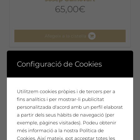
65,00
€
Afegeix a la cistella
Configuració de Cookies
Utilitzem cookies pròpies i de tercers per a
fins analítics i per mostrar-li publicitat
personalitzada d'acord amb un perfil elaborat
a partir dels seus hàbits de navegació (per
exemple, pàgines visitades). Podeu obtenir
més informació a la nostra Política de
Cookies. Així mateix, pot acceptar totes les