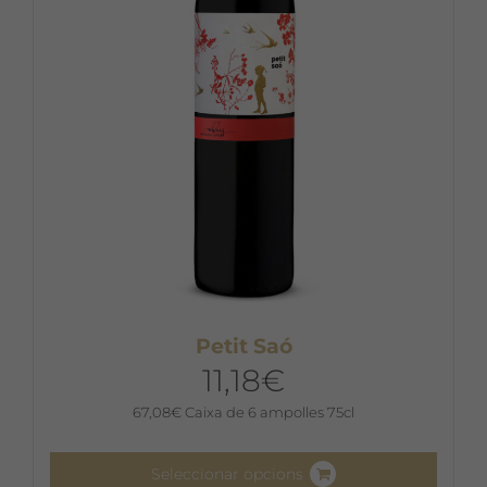
Petit Saó
11,18
€
67,08
€
Caixa de 6 ampolles 75cl
Seleccionar opcions