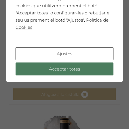
cookies que utilitzem prement el botó
"Acceptar totes" o configurar-les o rebutjar el
seu ús prement el botó "Ajustos".
Política de
Cookies
Ajustos
Carlos Santos
65,00
€
Acceptar totes
Afegeix a la cistella