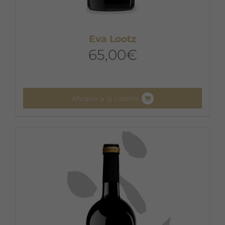
Eva Lootz
65,00
€
Afegeix a la cistella