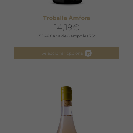
Troballa Àmfora
14,19
€
85,14
€
Caixa de 6 ampolles 75cl
Seleccionar opcions
Aquest
producte
té
diverses
variants.
Les
opcions
es
poden
triar