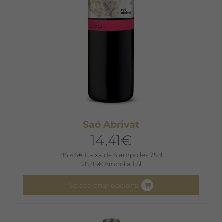
la
pàgina
del
producte
Saó Abrivat
14,41
€
86,46
€
Caixa de 6 ampolles 75cl
28,85
€
Ampolla 1,5l
Seleccionar opcions
Aquest
producte