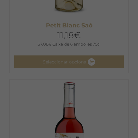
Petit Blanc Saó
11,18
€
67,08
€
Caixa de 6 ampolles 75cl
Seleccionar opcions
Aquest
producte
té
diverses
variants.
Les
opcions
es
poden