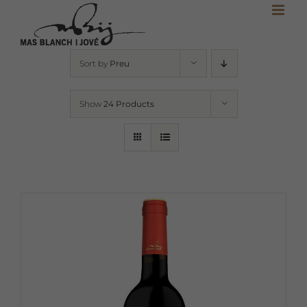
Skip
to
content
Sort by
Preu
Show
24 Products