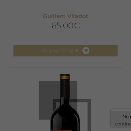
Guillem Viladot
65,00
€
Afegeix a la cistella
No 
contin