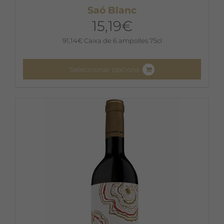
Saó Blanc
15,19
€
91,14
€
Caixa de 6 ampolles 75cl
Seleccionar opcions
Aquest
producte
té
diverses
variants.
Les
opcions
es
poden
triar
a
la