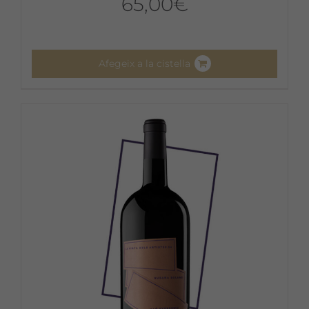
65,00
€
Afegeix a la cistella