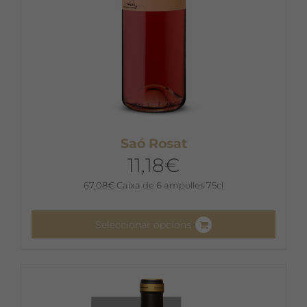
del
producte
Saó Rosat
11,18
€
67,08
€
Caixa de 6 ampolles 75cl
Seleccionar opcions
Aquest
producte
té
diverses