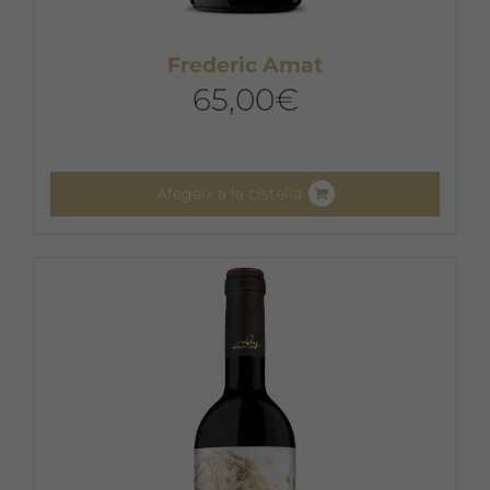
Frederic Amat
65,00
€
Afegeix a la cistella