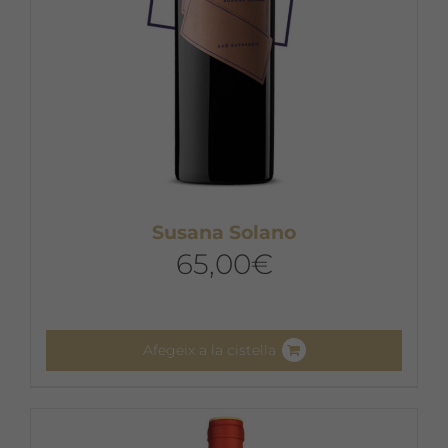
pàgina
del
producte
Susana Solano
65,00
€
Afegeix a la cistella