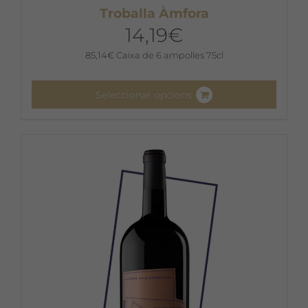
Troballa Àmfora
14,19
€
85,14
€
Caixa de 6 ampolles 75cl
Seleccionar opcions
Aquest
producte
té
diverses
variants.
Les
opcions
es
poden
triar
a
la