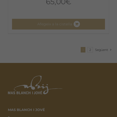
65,00
€
Afegeix a la cistella
1
2
Següent
MAS BLANCH I JOVÉ