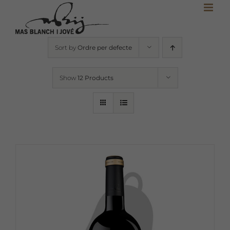
Skip
to
content
Sort by
Ordre per defecte
Show
12 Products