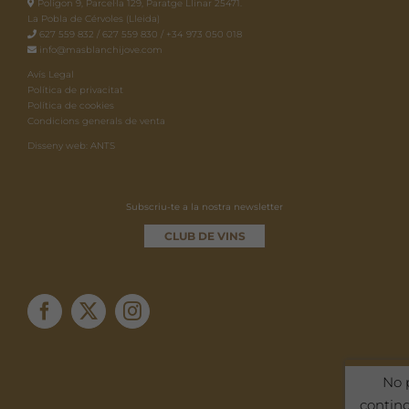
Polígon 9, Parcel·la 129, Paratge Llinar 25471.
La Pobla de Cérvoles (Lleida)
627 559 832 / 627 559 830 / +34 973 050 018
info@masblanchijove.com
Avís Legal
Política de privacitat
Política de cookies
Condicions generals de venta
Disseny web: ANTS
Subscriu-te a la nostra newsletter
CLUB DE VINS
No 
contin