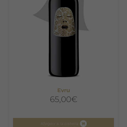
Evru
65,00
€
Afegeix a la cistella