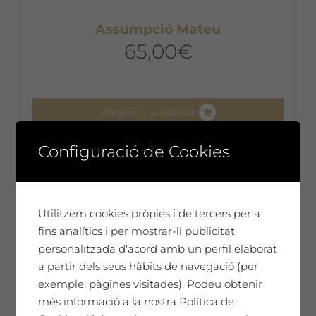
Assumpció Mateu
65,00
€
Afegeix a la cistella
Configuració de Cookies
Utilitzem cookies pròpies i de tercers per a
fins analítics i per mostrar-li publicitat
personalitzada d'acord amb un perfil elaborat
a partir dels seus hàbits de navegació (per
exemple, pàgines visitades). Podeu obtenir
més informació a la nostra Política de