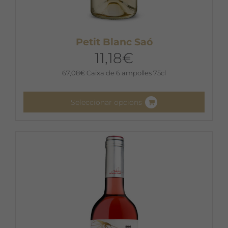
Petit Blanc Saó
11,18
€
67,08
€
Caixa de 6 ampolles 75cl
Seleccionar opcions
Aquest
producte
té
diverses
variants.
Les
opcions
es
poden