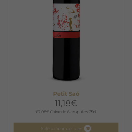
Petit Saó
11,18
€
67,08
€
Caixa de 6 ampolles 75cl
Seleccionar opcions