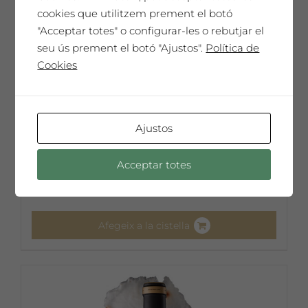
cookies que utilitzem prement el botó
"Acceptar totes" o configurar-les o rebutjar el
seu ús prement el botó "Ajustos".
Política de
Cookies
Ajustos
Carlos Santos
65,00
€
Acceptar totes
Afegeix a la cistella