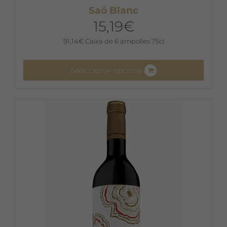
Saó Blanc
15,19
€
91,14
€
Caixa de 6 ampolles 75cl
Seleccionar opcions
Aquest
producte
té
diverses
variants.
Les
opcions
es
poden
triar
a
la