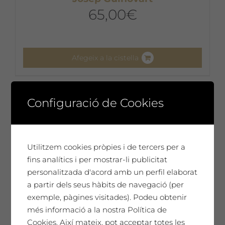
65,00
€
Afegeix a la cistella
Configuració de Cookies
Utilitzem cookies pròpies i de tercers per a
fins analítics i per mostrar-li publicitat
personalitzada d'acord amb un perfil elaborat
a partir dels seus hàbits de navegació (per
exemple, pàgines visitades). Podeu obtenir
més informació a la nostra Política de
Cookies. Així mateix, pot acceptar totes les