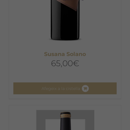
Susana Solano
65,00
€
Afegeix a la cistella