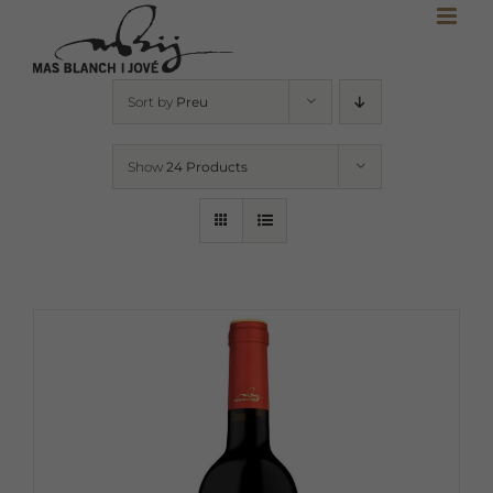
Skip
to
content
Sort by
Preu
Show
24 Products