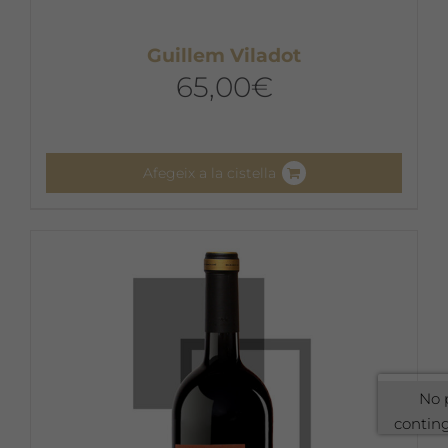
Guillem Viladot
65,00
€
Afegeix a la cistella
No 
contin