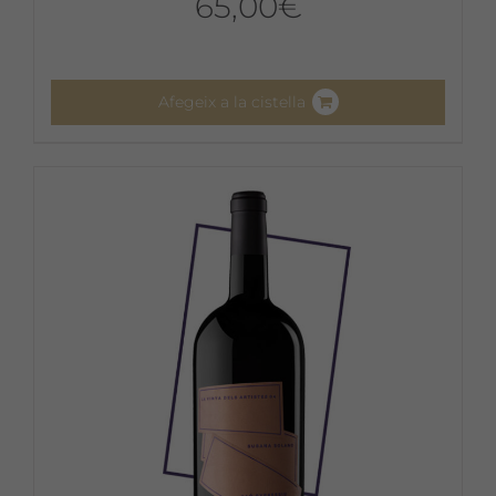
65,00
€
Afegeix a la cistella