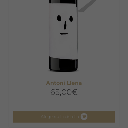
Antoni Llena
65,00
€
Afegeix a la cistella