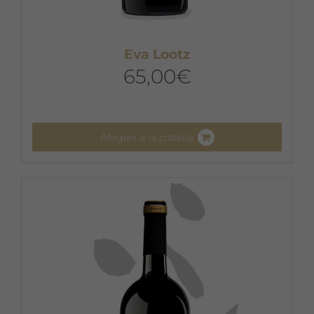
Eva Lootz
65,00
€
Afegeix a la cistella