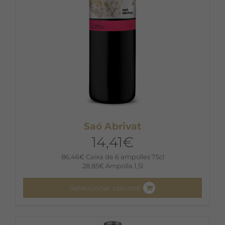
la
pàgina
del
producte
Saó Abrivat
14,41
€
86,46
€
Caixa de 6 ampolles 75cl
28,85
€
Ampolla 1,5l
Seleccionar opcions
Aquest
producte