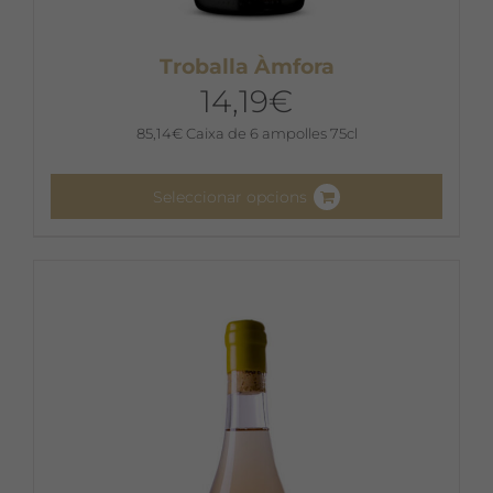
Troballa Àmfora
14,19
€
85,14
€
Caixa de 6 ampolles 75cl
Seleccionar opcions
Aquest
producte
té
diverses
variants.
Les
opcions
es
poden
triar