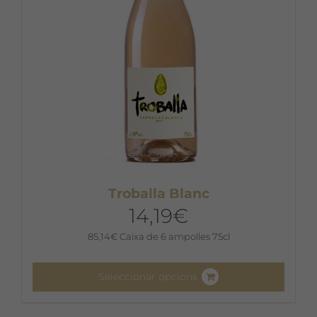
a
la
pàgina
del
producte
Troballa Blanc
14,19
€
85,14
€
Caixa de 6 ampolles 75cl
Seleccionar opcions
Aquest