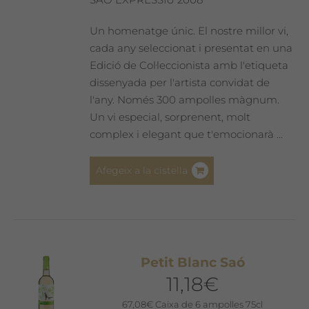
Un homenatge únic. El nostre millor vi,
cada any seleccionat i presentat en una
Edició de Col·leccionista amb l'etiqueta
dissenyada per l'artista convidat de
l'any. Només 300 ampolles màgnum.
Un vi especial, sorprenent, molt
complex i elegant que t'emocionarà ...
Afegeix a la cistella
Petit Blanc Saó
11,18
€
67,08
€
Caixa de 6 ampolles 75cl