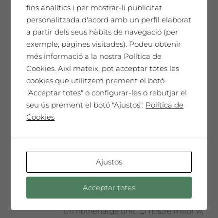
dissenyada per l'artista convidat de
fins analítics i per mostrar-li publicitat
l'any. Només 300 ampolles màgnum.
personalitzada d'acord amb un perfil elaborat
Un vi especial, sorprenent, molt
a partir dels seus hàbits de navegació (per
complex i elegant que t'emocionarà ...
exemple, pàgines visitades). Podeu obtenir
més informació a la nostra Política de
Cookies. Així mateix, pot acceptar totes les
Afegeix a la cistella
cookies que utilitzem prement el botó
"Acceptar totes" o configurar-les o rebutjar el
seu ús prement el botó "Ajustos".
Política de
Cookies
Cristina Mejías
65,00
€
Ajustos
Acceptar totes
SAÓ EXPRESSIU 2021
Un homenatge únic. El nostre millor vi,