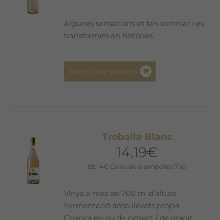
Algunes sensacions et fan somniar i es
transformen en històries.
Aquest
Seleccionar opcions
producte
té
diverses
variants.
Les
Troballa Blanc
opcions
14,19
€
es
poden
85,14
€
Caixa de 6 ampolles 75cl
triar
a
Vinya a més de 700 m. d’altura.
la
Fermentació amb llevats propis.
pàgina
Criança en ou de ciment i de granit.