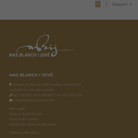
1
2
Següent
MAS BLANCH I JOVÉ
Polígon 9, Parcel·la 129, Paratge Llinar 25471.
La Pobla de Cérvoles (Lleida)
627 559 832 / 627 559 830 / +34 973 050 018
info@masblanchijove.com
Avís Legal
Política de privacitat
Política de cookies
Condicions generals de venta
Disseny web: ANTS