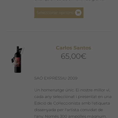
del
producte
Aquest
Seleccionar opcions
producte
té
diverses
variants.
Les
Carlos Santos
opcions
65,00
€
es
poden
triar
a
SAÓ EXPRESSIU 2009
la
pàgina
Un homenatge únic. El nostre millor vi,
del
cada any seleccionat i presentat en una
producte
Edició de Col·leccionista amb l'etiqueta
dissenyada per l'artista convidat de
l'any. Només 300 ampolles màgnum.