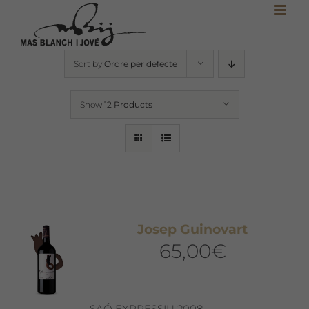
Skip
to
content
Sort by
Ordre per defecte
Show
12 Products
Josep Guinovart
65,00
€
SAÓ EXPRESSIU 2008