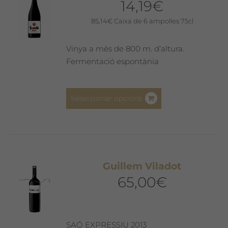
14,19
€
85,14
€
Caixa de 6 ampolles 75cl
Vinya a més de 800 m. d’altura.
Fermentació espontània
Aquest
Seleccionar opcions
producte
té
diverses
variants.
Les
Guillem Viladot
opcions
65,00
€
es
poden
triar
a
SAÓ EXPRESSIU 2013