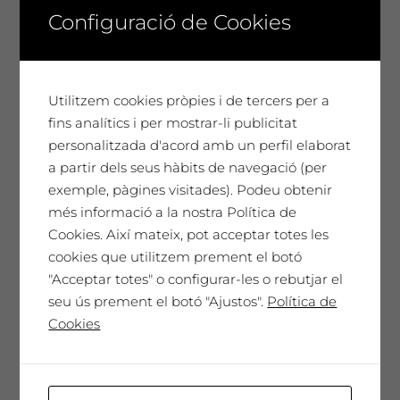
Configuració de Cookies
Carlos Pazos
65,00
€
Utilitzem cookies pròpies i de tercers per a
fins analítics i per mostrar-li publicitat
SAÓ EXPRESSIU 2013
personalitzada d'acord amb un perfil elaborat
Un homenatge únic. El nostre millor vi,
a partir dels seus hàbits de navegació (per
cada any seleccionat i presentat en una
exemple, pàgines visitades). Podeu obtenir
Edició de Col·leccionista amb l'etiqueta
més informació a la nostra Política de
dissenyada per l'artista convidat de
Cookies. Així mateix, pot acceptar totes les
l'any. Només 300 ampolles màgnum.
cookies que utilitzem prement el botó
Un vi especial, sorprenent, molt
"Acceptar totes" o configurar-les o rebutjar el
complex i elegant que t'emocionarà ...
seu ús prement el botó "Ajustos".
Política de
Cookies
Afegeix a la cistella