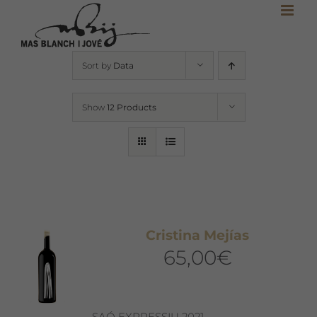
Skip
to
content
Sort by
Data
Show
12 Products
Cristina Mejías
65,00
€
SAÓ EXPRESSIU 2021