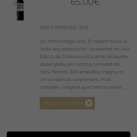
65,00
€
SAÓ EXPRESSIU 2013
Un homenatge únic. El nostre millor vi,
cada any seleccionat i presentat en una
Edició de Col·leccionista amb l'etiqueta
dissenyada per l'artista convidat de
l'any. Només 300 ampolles màgnum.
Un vi especial, sorprenent, molt
complex i elegant que t'emocionarà ...
Afegeix a la cistella