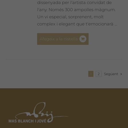
dissenyada per l'artista convidat de
l'any. Només 300 ampolles màgnum.
Un vi especial, sorprenent, molt
complex i elegant que t'emocionarà ...
Afegeix a la cistella
1
2
Següent