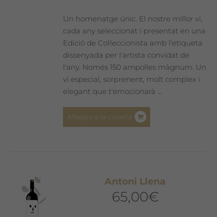
la
pàgina
Un homenatge únic. El nostre millor vi,
del
cada any seleccionat i presentat en una
producte
Edició de Col·leccionista amb l'etiqueta
dissenyada per l'artista convidat de
l'any. Només 150 ampolles màgnum. Un
vi especial, sorprenent, molt complex i
elegant que t'emocionarà ...
Afegeix a la cistella
Antoni Llena
65,00
€