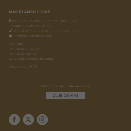
MAS BLANCH I JOVÉ
Polígon 9, Parcel·la 129, Paratge Llinar 25471.
La Pobla de Cérvoles (Lleida)
627 559 832 / 627 559 830 / +34 973 050 018
info@masblanchijove.com
Avís Legal
Política de privacitat
Política de cookies
Condicions generals de venta
Disseny web: ANTS
Subscriu-te a la nostra newsletter
CLUB DE VINS