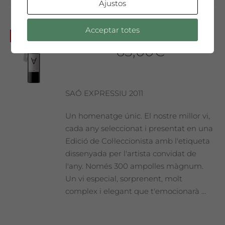
Ajustos
Acceptar totes
Joan Brossa
No disponible
65,00
€
SAÓ EXPRESSIU 2011
Un homenatge únic. El nostre millor vi,
cada any seleccionat i presentat en una
Edició de Col·leccionista amb l'etiqueta
dissenyada per l'artista convidat de
l'any. Només 300 ampolles màgnum.
Un vi especial, sorprenent, molt
complex i elegant que t'emocionarà ...