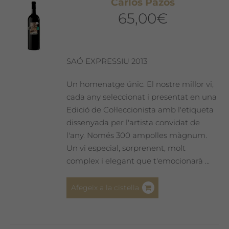
Carlos Pazos
opcions
65,00
€
es
poden
triar
a
SAÓ EXPRESSIU 2013
la
pàgina
Un homenatge únic. El nostre millor vi,
del
cada any seleccionat i presentat en una
producte
Edició de Col·leccionista amb l'etiqueta
dissenyada per l'artista convidat de
l'any. Només 300 ampolles màgnum.
Un vi especial, sorprenent, molt
complex i elegant que t'emocionarà ...
Afegeix a la cistella