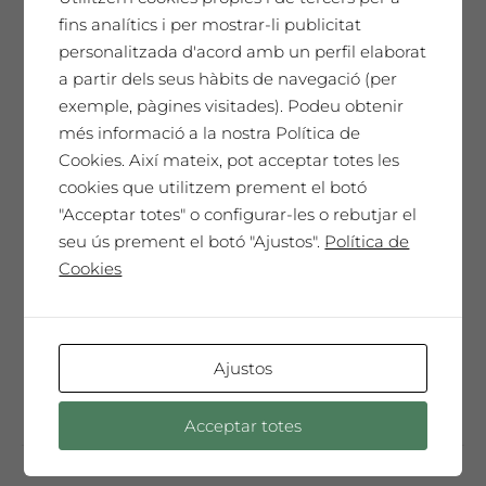
65,00
€
fins analítics i per mostrar-li publicitat
personalitzada d'acord amb un perfil elaborat
a partir dels seus hàbits de navegació (per
SAÓ EXPRESSIU 2021
exemple, pàgines visitades). Podeu obtenir
més informació a la nostra Política de
Un homenatge únic. El nostre millor vi,
Cookies. Així mateix, pot acceptar totes les
cada any seleccionat i presentat en una
cookies que utilitzem prement el botó
Edició de Col·leccionista amb l'etiqueta
"Acceptar totes" o configurar-les o rebutjar el
dissenyada per l'artista convidat de
seu ús prement el botó "Ajustos".
Política de
l'any. Només 150 ampolles màgnum. Un
Cookies
vi especial, sorprenent, molt complex i
elegant que t'emocionarà ...
Ajustos
Afegeix a la cistella
Acceptar totes