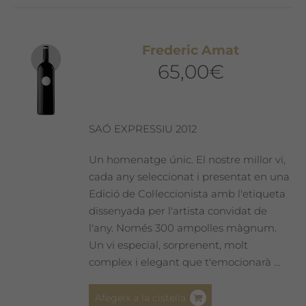
diverses
variants.
Les
Frederic Amat
opcions
65,00
€
es
poden
triar
a
SAÓ EXPRESSIU 2012
la
pàgina
Un homenatge únic. El nostre millor vi,
del
cada any seleccionat i presentat en una
producte
Edició de Col·leccionista amb l'etiqueta
dissenyada per l'artista convidat de
l'any. Només 300 ampolles màgnum.
Un vi especial, sorprenent, molt
complex i elegant que t'emocionarà ...
Afegeix a la cistella