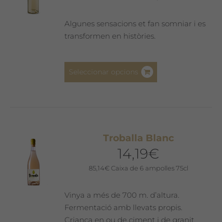
Algunes sensacions et fan somniar i es
transformen en històries.
Aquest
Seleccionar opcions
producte
té
diverses
variants.
Les
Troballa Blanc
opcions
14,19
€
es
poden
85,14
€
Caixa de 6 ampolles 75cl
triar
a
Vinya a més de 700 m. d’altura.
la
Fermentació amb llevats propis.
pàgina
Criança en ou de ciment i de granit.