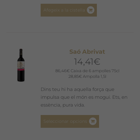
Afegeix a la cistella
Saó Abrivat
14,41
€
86,46
€
Caixa de 6 ampolles 75cl
28,85
€
Ampolla 1,5l
Dins teu hi ha aquella força que
impulsa que el món es mogui. Ets, en
essència, pura vida.
Aquest
Seleccionar opcions
producte
té