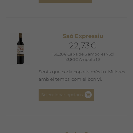
Saó Expressiu
22,73
€
136,38
€
Caixa de 6 ampolles 75cl
43,80
€
Ampolla 1,5l
Sents que cada cop ets més tu. Millores
amb el temps, com el bon vi.
Aquest
Seleccionar opcions
producte
té
diverses
variants.
Les