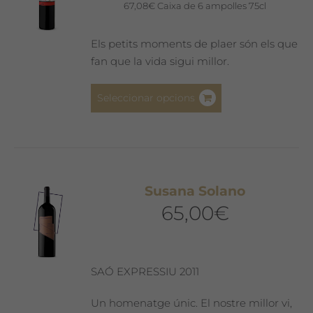
poden
67,08
€
Caixa de 6 ampolles 75cl
triar
a
Els petits moments de plaer són els que
la
fan que la vida sigui millor.
pàgina
del
Aquest
Seleccionar opcions
producte
producte
té
diverses
variants.
Les
Susana Solano
opcions
65,00
€
es
poden
triar
a
SAÓ EXPRESSIU 2011
la
pàgina
Un homenatge únic. El nostre millor vi,