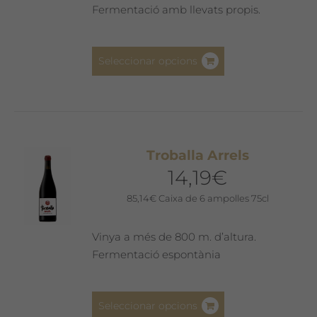
Fermentació amb llevats propis.
Aquest
Seleccionar opcions
producte
té
diverses
variants.
Les
Troballa Arrels
opcions
14,19
€
es
poden
85,14
€
Caixa de 6 ampolles 75cl
triar
a
Vinya a més de 800 m. d’altura.
la
Fermentació espontània
pàgina
del
Aquest
producte
Seleccionar opcions