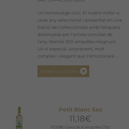
Un homenatge únic. El nostre millor vi,
cada any seleccionat i presentat en una
Edició de Col·leccionista amb l'etiqueta
dissenyada per l'artista convidat de
l'any. Només 300 ampolles màgnum.
Un vi especial, sorprenent, molt
complex i elegant que t'emocionarà ...
Afegeix a la cistella
Petit Blanc Saó
11,18
€
67,08
€
Caixa de 6 ampolles 75cl