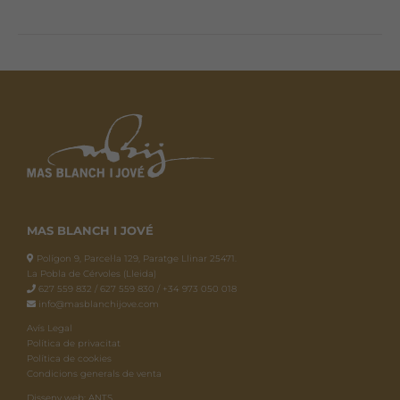
MAS BLANCH I JOVÉ
Polígon 9, Parcel·la 129, Paratge Llinar 25471.
La Pobla de Cérvoles (Lleida)
627 559 832 / 627 559 830 / +34 973 050 018
info@masblanchijove.com
Avís Legal
Política de privacitat
Política de cookies
Condicions generals de venta
Disseny web: ANTS