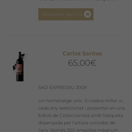
del
producte
Aquest
Seleccionar opcions
producte
té
diverses
variants.
Les
Carlos Santos
opcions
65,00
€
es
poden
triar
a
SAÓ EXPRESSIU 2009
la
pàgina
Un homenatge únic. El nostre millor vi,
del
cada any seleccionat i presentat en una
producte
Edició de Col·leccionista amb l'etiqueta
dissenyada per l'artista convidat de
l'any. Només 300 ampolles màgnum.