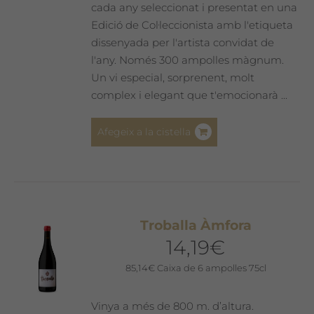
del
cada any seleccionat i presentat en una
producte
Edició de Col·leccionista amb l'etiqueta
dissenyada per l'artista convidat de
l'any. Només 300 ampolles màgnum.
Un vi especial, sorprenent, molt
complex i elegant que t'emocionarà ...
Afegeix a la cistella
Troballa Àmfora
14,19
€
85,14
€
Caixa de 6 ampolles 75cl
Vinya a més de 800 m. d’altura.