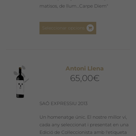
matisos, de llum...Carpe Diem"
Aquest
Seleccionar opcions
producte
té
diverses
variants.
Les
Antoni Llena
opcions
65,00
€
es
poden
triar
a
SAÓ EXPRESSIU 2013
la
pàgina
Un homenatge únic. El nostre millor vi,
del
cada any seleccionat i presentat en una
producte
Edició de Col·leccionista amb l'etiqueta