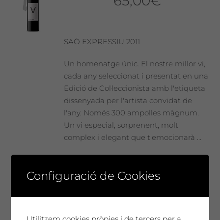
65,00
€
SAÓ EXPRESSIU 2011
Un homenatge únic. El nostre millor vi,
cada any seleccionat i presentat en una
Edició de Col·leccionista amb l'etiqueta
dissenyada per l'artista convidat de
l'any. Només 300 ampolles màgnum.
Un vi especial, sorprenent, molt
complex i elegant que t'emocionarà ...
Configuració de Cookies
Josep Vallverdú
Utilitzem cookies pròpies i de tercers per a