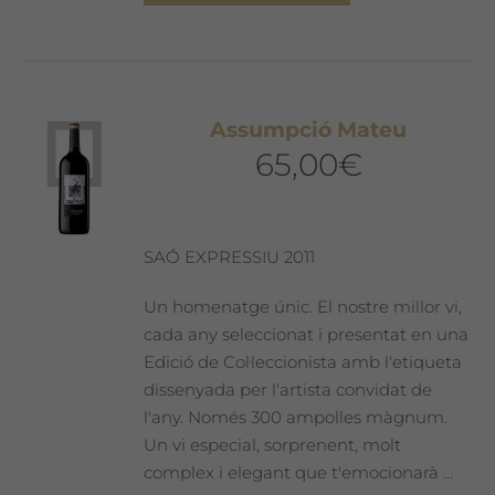
producte
té
diverses
variants.
Les
Assumpció Mateu
opcions
65,00
€
es
poden
triar
a
SAÓ EXPRESSIU 2011
la
pàgina
Un homenatge únic. El nostre millor vi,
del
cada any seleccionat i presentat en una
producte
Edició de Col·leccionista amb l'etiqueta
dissenyada per l'artista convidat de
l'any. Només 300 ampolles màgnum.
Un vi especial, sorprenent, molt
complex i elegant que t'emocionarà ...