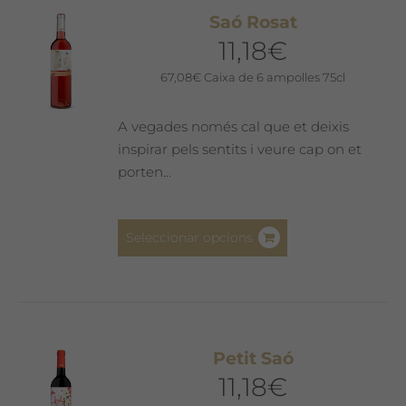
Saó Rosat
11,18
€
67,08
€
Caixa de 6 ampolles 75cl
A vegades només cal que et deixis
inspirar pels sentits i veure cap on et
porten...
Aquest
Seleccionar opcions
producte
té
diverses
variants.
Les
Petit Saó
opcions
11,18
€
es