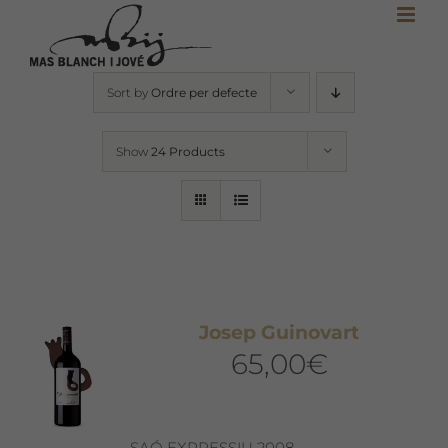
Skip
to
content
Sort by
Ordre per defecte
Show
24 Products
Josep Guinovart
65,00
€
SAÓ EXPRESSIU 2008