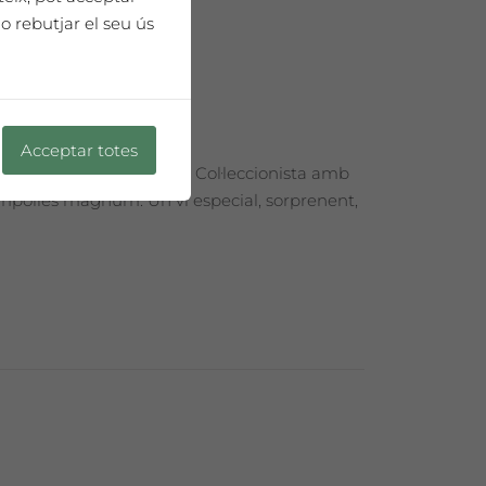
o rebutjar el seu ús
Acceptar totes
esentat en una Edició de Col·leccionista amb
 ampolles màgnum. Un vi especial, sorprenent,