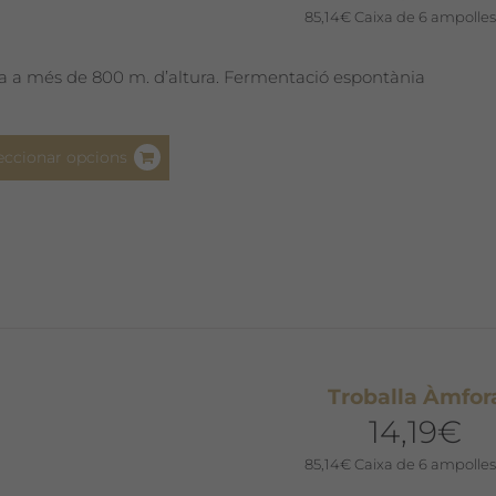
85,14
€
Caixa de 6 ampolles
a a més de 800 m. d’altura. Fermentació espontània
Aquest
eccionar opcions
producte
té
diverses
variants.
Les
opcions
es
poden
Troballa Àmfor
triar
14,19
€
a
la
85,14
€
Caixa de 6 ampolles
pàgina