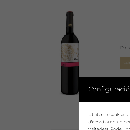
Dins
Sel
Configuració
Utilitzem cookies pr
d'acord amb un perf
visitades). Podeu o