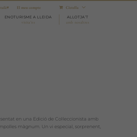
talà
El meu compte
Cistella
ENOTURISME A LLEIDA
ALLOTJA’T
visita’ns
amb nosaltres
esentat en una Edició de Col·leccionista amb
 ampolles màgnum. Un vi especial, sorprenent,