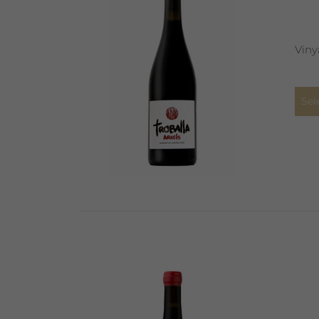
Viny
Sel