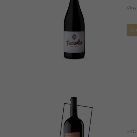
Viny
Sel
SAÓ