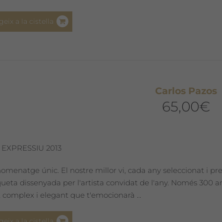
geix a la cistella
Carlos Pazos
65,00
€
 EXPRESSIU 2013
omenatge únic. El nostre millor vi, cada any seleccionat i pr
iqueta dissenyada per l'artista convidat de l'any. Només 300
 complex i elegant que t'emocionarà ...
geix a la cistella