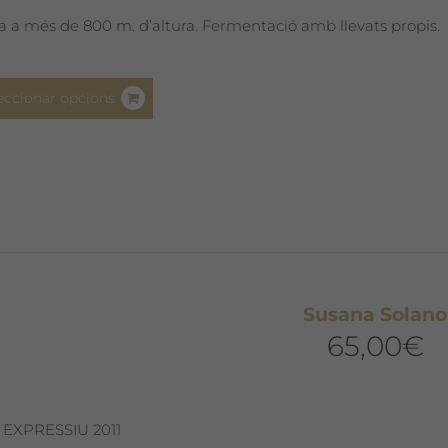
del
a a més de 800 m. d’altura. Fermentació amb llevats propis.
producte
Aquest
eccionar opcions
producte
té
diverses
variants.
Les
opcions
es
poden
Susana Solano
triar
65,00
€
a
la
pàgina
del
 EXPRESSIU 2011
producte