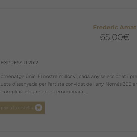
opcions
es
poden
triar
Frederic Amat
a
65,00
€
la
pàgina
del
 EXPRESSIU 2012
producte
omenatge únic. El nostre millor vi, cada any seleccionat i pr
iqueta dissenyada per l'artista convidat de l'any. Només 300
 complex i elegant que t'emocionarà ...
geix a la cistella