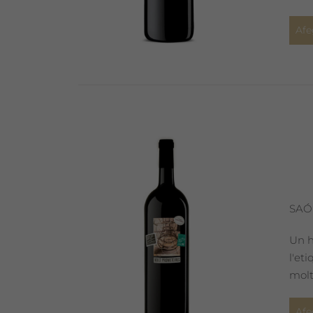
Afe
SAÓ
Un h
l'et
molt
Afe