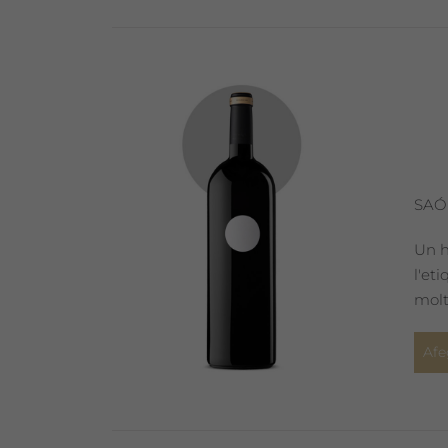
SAÓ
Un h
l'et
molt
Afe