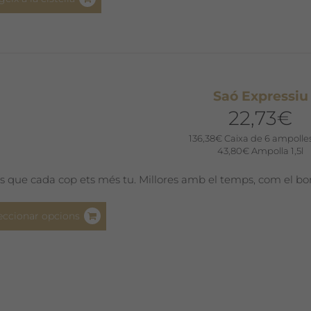
Saó Expressiu
22,73
€
136,38
€
Caixa de 6 ampolles
43,80
€
Ampolla 1,5l
s que cada cop ets més tu. Millores amb el temps, com el bon
Aquest
eccionar opcions
producte
té
diverses
variants.
Les