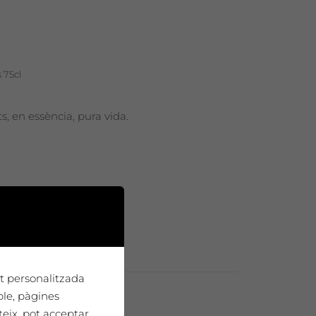
 75cl
, en essència, pura vida.
tat personalitzada
ple, pàgines
teix, pot acceptar
eu