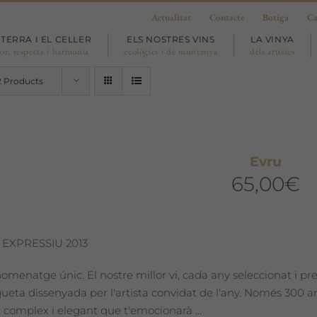
Actualitat
Contacte
Botiga
Ca
 TERRA I EL CELLER
ELS NOSTRES VINS
LA VINYA
or, respecte i harmonia
ecològics i de muntanya
dels artistes
2 Products
Evru
65,00
€
 EXPRESSIU 2013
omenatge únic. El nostre millor vi, cada any seleccionat i pr
iqueta dissenyada per l'artista convidat de l'any. Només 300
 complex i elegant que t'emocionarà ...