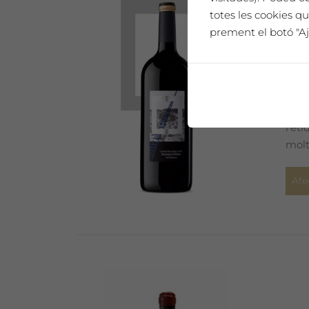
totes les cookies qu
prement el botó "Aj
SAÓ
Un h
l'et
molt
Afe