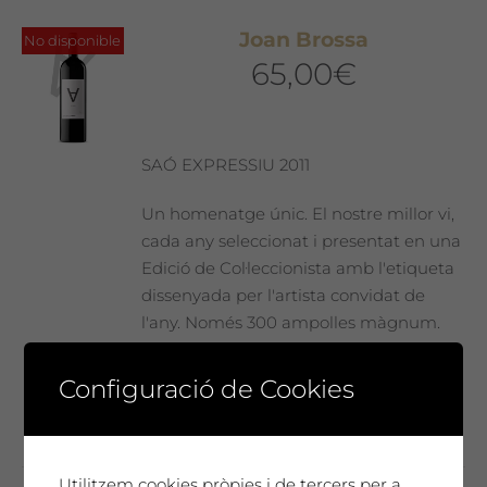
Joan Brossa
No disponible
65,00
€
SAÓ EXPRESSIU 2011
Un homenatge únic. El nostre millor vi,
cada any seleccionat i presentat en una
Edició de Col·leccionista amb l'etiqueta
dissenyada per l'artista convidat de
l'any. Només 300 ampolles màgnum.
Un vi especial, sorprenent, molt
complex i elegant que t'emocionarà ...
Configuració de Cookies
Utilitzem cookies pròpies i de tercers per a