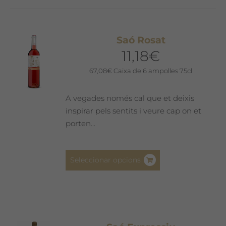
Saó Rosat
11,18
€
67,08
€
Caixa de 6 ampolles 75cl
A vegades només cal que et deixis
inspirar pels sentits i veure cap on et
porten...
Aquest
Seleccionar opcions
producte
té
diverses
variants.
Les