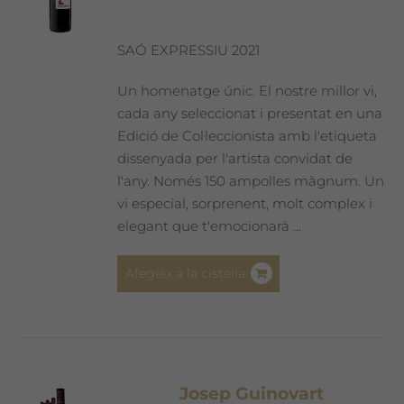
triar
a
SAÓ EXPRESSIU 2021
la
pàgina
Un homenatge únic. El nostre millor vi,
del
cada any seleccionat i presentat en una
producte
Edició de Col·leccionista amb l'etiqueta
dissenyada per l'artista convidat de
l'any. Només 150 ampolles màgnum. Un
vi especial, sorprenent, molt complex i
elegant que t'emocionarà ...
Afegeix a la cistella
Josep Guinovart