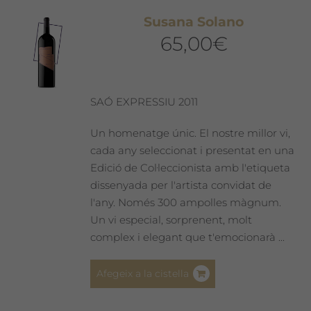
Les
Susana Solano
opcions
65,00
€
es
poden
triar
a
SAÓ EXPRESSIU 2011
la
pàgina
Un homenatge únic. El nostre millor vi,
del
cada any seleccionat i presentat en una
producte
Edició de Col·leccionista amb l'etiqueta
dissenyada per l'artista convidat de
l'any. Només 300 ampolles màgnum.
Un vi especial, sorprenent, molt
complex i elegant que t'emocionarà ...
Afegeix a la cistella