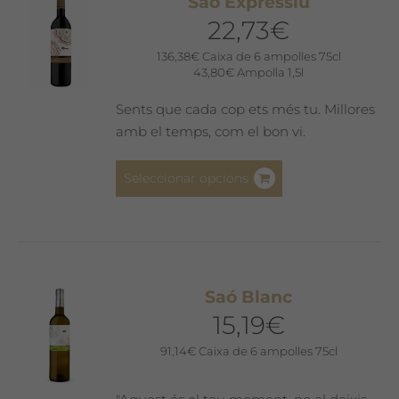
Saó Expressiu
opcions
22,73
€
es
poden
136,38
€
Caixa de 6 ampolles 75cl
43,80
€
Ampolla 1,5l
triar
a
Sents que cada cop ets més tu. Millores
la
amb el temps, com el bon vi.
pàgina
del
Aquest
Seleccionar opcions
producte
producte
té
diverses
variants.
Les
Saó Blanc
opcions
15,19
€
es
poden
91,14
€
Caixa de 6 ampolles 75cl
triar
a