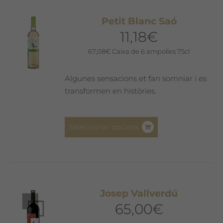
variants.
Les
Petit Blanc Saó
opcions
11,18
€
es
poden
67,08
€
Caixa de 6 ampolles 75cl
triar
a
Algunes sensacions et fan somniar i es
la
transformen en històries.
pàgina
del
Aquest
producte
Seleccionar opcions
producte
té
diverses
variants.
Les
Josep Vallverdú
opcions
65,00
€
es
poden