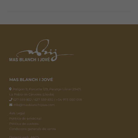
MAS BLANCH I JOVÉ
Polígon 9, Parcel·la 129, Paratge Llinar 25471.
La Pobla de Cérvoles (Lleida)
627 559 832 / 627 559 830 / +34 973 050 018
info@masblanchijove.com
Avís Legal
Política de privacitat
Política de cookies
Condicions generals de venta
Disseny web: ANTS