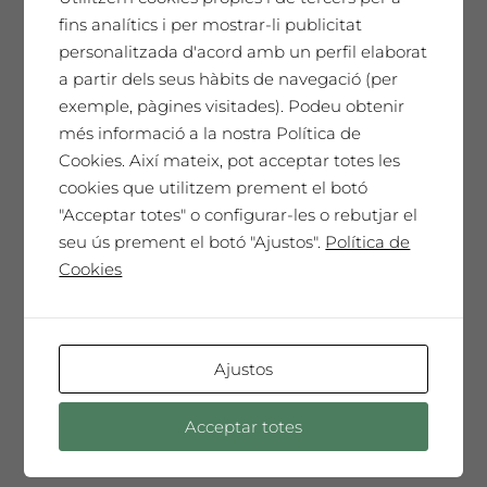
fins analítics i per mostrar-li publicitat
Guillem Viladot
personalitzada d'acord amb un perfil elaborat
65,00
€
a partir dels seus hàbits de navegació (per
exemple, pàgines visitades). Podeu obtenir
més informació a la nostra Política de
Cookies. Així mateix, pot acceptar totes les
SAÓ EXPRESSIU 2013
cookies que utilitzem prement el botó
"Acceptar totes" o configurar-les o rebutjar el
Un homenatge únic. El nostre millor vi,
seu ús prement el botó "Ajustos".
Política de
cada any seleccionat i presentat en una
Cookies
Edició de Col·leccionista amb l'etiqueta
dissenyada per l'artista convidat de
l'any. Només 150 ampolles màgnum. Un
vi especial, sorprenent, molt complex i
Ajustos
elegant que t'emocionarà ...
Acceptar totes
Afegeix a la cistella