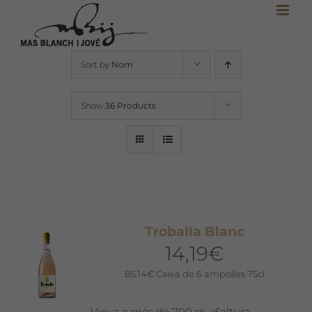
Skip
to
content
Sort by
Nom
Show
36 Products
Troballa Blanc
14,19
€
85,14
€
Caixa de 6 ampolles 75cl
Vinya a més de 700 m. d’altura.