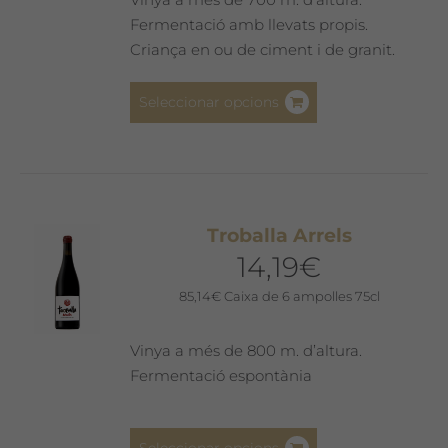
Fermentació amb llevats propis.
Criança en ou de ciment i de granit.
Aquest
Seleccionar opcions
producte
té
diverses
variants.
Les
Troballa Arrels
opcions
14,19
€
es
poden
85,14
€
Caixa de 6 ampolles 75cl
triar
a
Vinya a més de 800 m. d’altura.
la
Fermentació espontània
pàgina
del
Aquest
producte