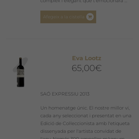
complex i elegant que t'emocionarà ...
Afegeix a la cistella
Eva Lootz
65,00
€
SAÓ EXPRESSIU 2013
Un homenatge únic. El nostre millor vi,
cada any seleccionat i presentat en una
Edició de Col·leccionista amb l'etiqueta
dissenyada per l'artista convidat de
l'any. Només 300 ampolles màgnum.