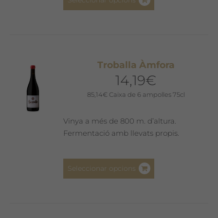
Seleccionar opcions
producte
té
diverses
variants.
Les
Troballa Àmfora
opcions
14,19
€
es
poden
85,14
€
Caixa de 6 ampolles 75cl
triar
a
Vinya a més de 800 m. d’altura.
la
Fermentació amb llevats propis.
pàgina
del
Aquest
producte
Seleccionar opcions
producte
té
diverses
variants.