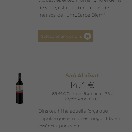
"Aquest és el teu moment, no el deixis
la
de viure, està ple d'emocions, de
pàgina
matisos, de llum...Carpe Diem"
del
producte
Aquest
Seleccionar opcions
producte
té
diverses
variants.
Les
Saó Abrivat
opcions
14,41
€
es
poden
86,46
€
Caixa de 6 ampolles 75cl
28,85
€
Ampolla 1,5l
triar
a
Dins teu hi ha aquella força que
la
impulsa que el món es mogui. Ets, en
pàgina
essència, pura vida.
del