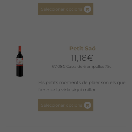
producte
Aquest
Seleccionar opcions
producte
té
diverses
variants.
Les
Petit Saó
opcions
11,18
€
es
poden
67,08
€
Caixa de 6 ampolles 75cl
triar
a
Els petits moments de plaer són els que
la
fan que la vida sigui millor.
pàgina
del
Aquest
Seleccionar opcions
producte
producte
té
diverses