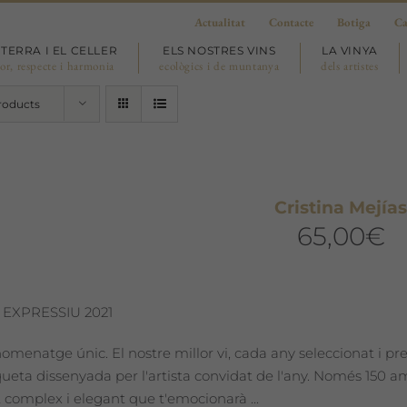
Actualitat
Contacte
Botiga
Ca
 TERRA I EL CELLER
ELS NOSTRES VINS
LA VINYA
or, respecte i harmonia
ecològics i de muntanya
dels artistes
roducts
Cristina Mejía
65,00
€
 EXPRESSIU 2021
omenatge únic. El nostre millor vi, cada any seleccionat i pr
iqueta dissenyada per l'artista convidat de l'any. Només 150 
 complex i elegant que t'emocionarà ...