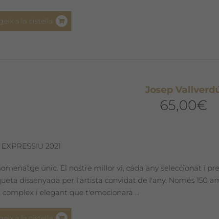
geix a la cistella
Josep Vallverd
65,00
€
 EXPRESSIU 2021
omenatge únic. El nostre millor vi, cada any seleccionat i pr
iqueta dissenyada per l'artista convidat de l'any. Només 150 
 complex i elegant que t'emocionarà ...
geix a la cistella