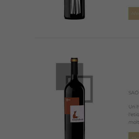
Afe
SAÓ
Un h
l'et
molt
Afe