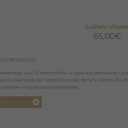
opcions
es
poden
Guillem Vilado
triar
65,00
€
a
la
pàgina
del
 EXPRESSIU 2013
producte
omenatge únic. El nostre millor vi, cada any seleccionat i pr
iqueta dissenyada per l'artista convidat de l'any. Només 150 
 complex i elegant que t'emocionarà ...
geix a la cistella