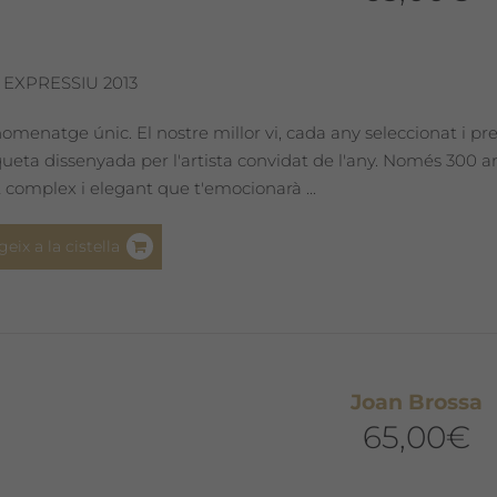
 EXPRESSIU 2013
omenatge únic. El nostre millor vi, cada any seleccionat i pr
iqueta dissenyada per l'artista convidat de l'any. Només 300
 complex i elegant que t'emocionarà ...
geix a la cistella
Joan Brossa
65,00
€