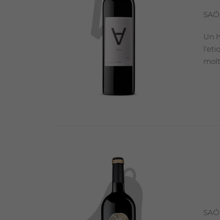
SAÓ
Un h
l'et
molt
SAÓ