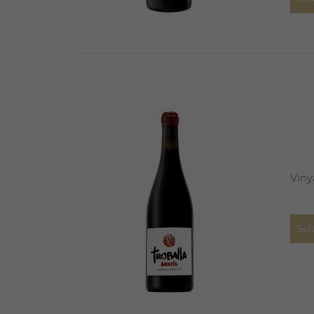
Viny
Sel