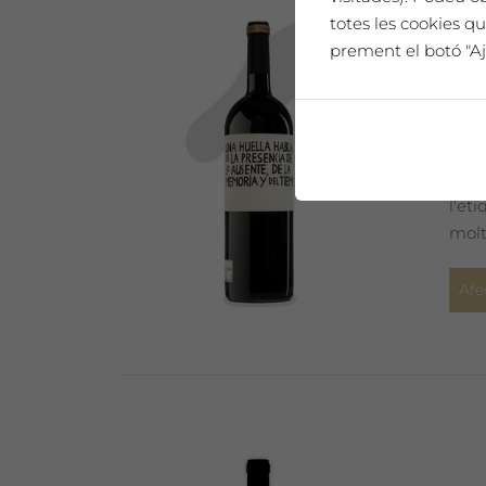
totes les cookies qu
prement el botó "Aj
SAÓ
Un h
l'et
molt
Afe