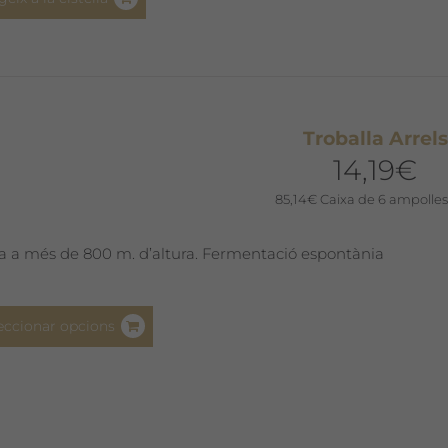
Troballa Arrels
14,19
€
85,14
€
Caixa de 6 ampolles
a a més de 800 m. d’altura. Fermentació espontània
Aquest
eccionar opcions
producte
té
diverses
variants.
Les