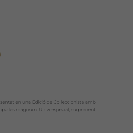
ú
esentat en una Edició de Col·leccionista amb
ampolles màgnum. Un vi especial, sorprenent,