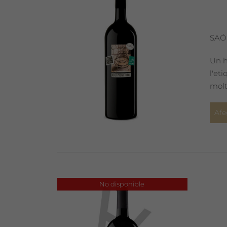
SAÓ
Un h
l'et
molt
Afe
No disponible