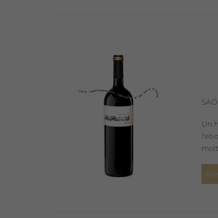
SAÓ
Un h
l'et
molt
Afe