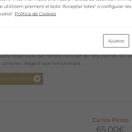
Eva Lootz
e utilitzem prement el botó "Acceptar totes" o configurar-les 
65,00
€
ustos".
Política de Cookies
 EXPRESSIU 2013
Ajustos
omenatge únic. El nostre millor vi, cada any seleccionat i pr
iqueta dissenyada per l'artista convidat de l'any. Només 300
 complex i elegant que t'emocionarà ...
geix a la cistella
Carlos Pazos
65,00
€