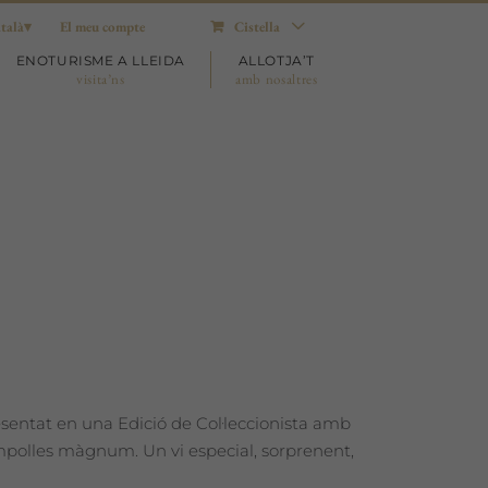
talà
El meu compte
Cistella
ENOTURISME A LLEIDA
ALLOTJA’T
visita’ns
amb nosaltres
s
esentat en una Edició de Col·leccionista amb
ampolles màgnum. Un vi especial, sorprenent,