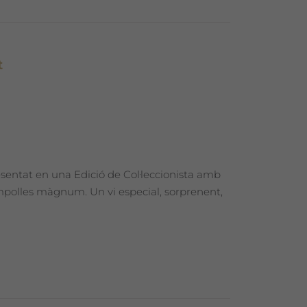
t
esentat en una Edició de Col·leccionista amb
ampolles màgnum. Un vi especial, sorprenent,