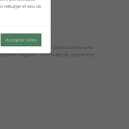
o rebutjar el seu ús
Acceptar totes
esentat en una Edició de Col·leccionista amb
 ampolles màgnum. Un vi especial, sorprenent,