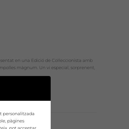
esentat en una Edició de Col·leccionista amb
 ampolles màgnum. Un vi especial, sorprenent,
tat personalitzada
ple, pàgines
teix, pot acceptar