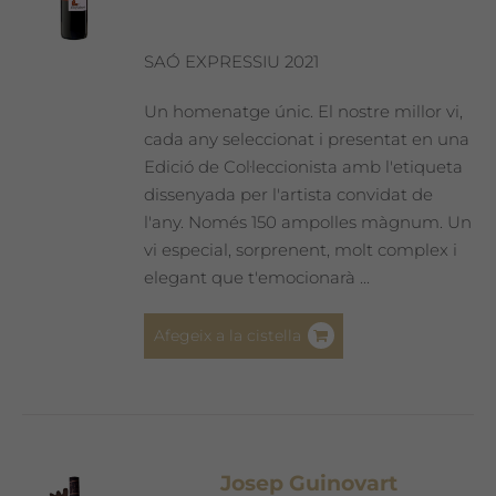
triar
a
SAÓ EXPRESSIU 2021
la
pàgina
Un homenatge únic. El nostre millor vi,
del
cada any seleccionat i presentat en una
producte
Edició de Col·leccionista amb l'etiqueta
dissenyada per l'artista convidat de
l'any. Només 150 ampolles màgnum. Un
vi especial, sorprenent, molt complex i
elegant que t'emocionarà ...
Afegeix a la cistella
Josep Guinovart