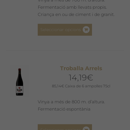
Fermentació amb llevats propis.
Criança en ou de ciment i de granit.
Aquest
Seleccionar opcions
producte
té
diverses
variants.
Les
Troballa Arrels
opcions
14,19
€
es
poden
85,14
€
Caixa de 6 ampolles 75cl
triar
a
Vinya a més de 800 m. d’altura.
la
Fermentació espontània
pàgina
del
Aquest
producte