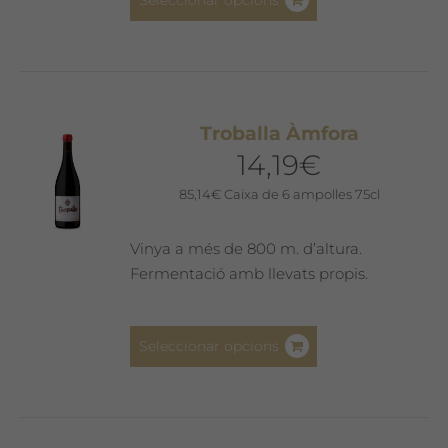
Seleccionar opcions
producte
té
diverses
variants.
Les
Troballa Àmfora
opcions
14,19
€
es
poden
85,14
€
Caixa de 6 ampolles 75cl
triar
a
Vinya a més de 800 m. d’altura.
la
Fermentació amb llevats propis.
pàgina
del
Aquest
producte
Seleccionar opcions
producte
té
diverses
variants.