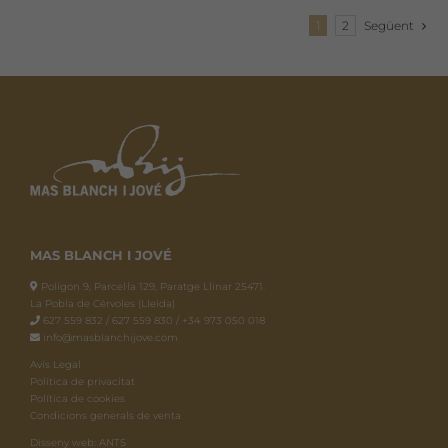
1
2
Següent
MAS BLANCH I JOVÉ
Polígon 9, Parcel·la 129, Paratge Llinar 25471.
La Pobla de Cérvoles (Lleida)
627 559 832 / 627 559 830 / +34 973 050 018
info@masblanchijove.com
Avís Legal
Política de privacitat
Política de cookies
Condicions generals de venta
Disseny web: ANTS