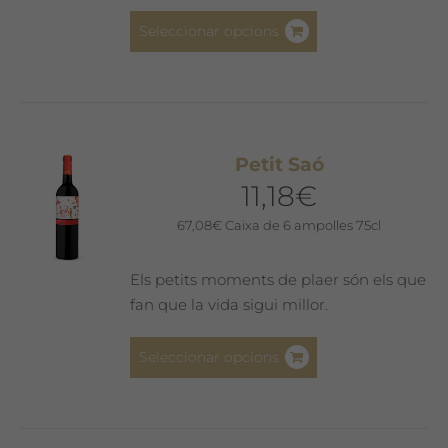
producte
Aquest
Seleccionar opcions
producte
té
diverses
variants.
Les
Petit Saó
opcions
11,18
€
es
poden
67,08
€
Caixa de 6 ampolles 75cl
triar
a
Els petits moments de plaer són els que
la
fan que la vida sigui millor.
pàgina
del
Aquest
Seleccionar opcions
producte
producte
té
diverses