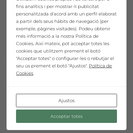
"Aquest és el teu moment, no el deixis
la
fins analítics i per mostrar-li publicitat
de viure, està ple d'emocions, de
pàgina
personalitzada d'acord amb un perfil elaborat
matisos, de llum...Carpe Diem"
del
a partir dels seus hàbits de navegació (per
producte
exemple, pàgines visitades). Podeu obtenir
Aquest
més informació a la nostra Política de
Seleccionar opcions
producte
Cookies. Així mateix, pot acceptar totes les
té
cookies que utilitzem prement el botó
diverses
"Acceptar totes" o configurar-les o rebutjar el
variants.
seu ús prement el botó "Ajustos".
Política de
Les
Cookies
Saó Abrivat
opcions
14,41
€
es
poden
86,46
€
Caixa de 6 ampolles 75cl
28,85
€
Ampolla 1,5l
Ajustos
triar
a
Dins teu hi ha aquella força que
la
Acceptar totes
impulsa que el món es mogui. Ets, en
pàgina
essència, pura vida.
del