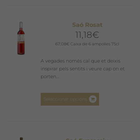
Saó Rosat
11,18
€
67,08
€
Caixa de 6 ampolles 75cl
A vegades només cal que et deixis
inspirar pels sentits i veure cap on et
porten...
Aquest
Seleccionar opcions
producte
té
diverses
variants.
Les