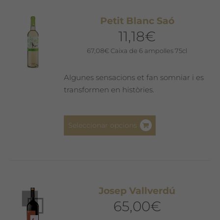
variants.
Les
Petit Blanc Saó
opcions
11,18
€
es
poden
67,08
€
Caixa de 6 ampolles 75cl
triar
a
Algunes sensacions et fan somniar i es
la
transformen en històries.
pàgina
del
Aquest
producte
Seleccionar opcions
producte
té
diverses
variants.
Les
Josep Vallverdú
opcions
65,00
€
es
poden