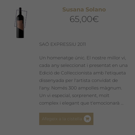
Les
Susana Solano
opcions
65,00
€
es
poden
triar
a
SAÓ EXPRESSIU 2011
la
pàgina
Un homenatge únic. El nostre millor vi,
del
cada any seleccionat i presentat en una
producte
Edició de Col·leccionista amb l'etiqueta
dissenyada per l'artista convidat de
l'any. Només 300 ampolles màgnum.
Un vi especial, sorprenent, molt
complex i elegant que t'emocionarà ...
Afegeix a la cistella