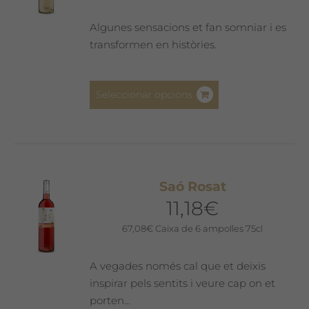
triar
a
Algunes sensacions et fan somniar i es
la
transformen en històries.
pàgina
del
Aquest
producte
Seleccionar opcions
producte
té
diverses
variants.
Les
Saó Rosat
opcions
11,18
€
es
poden
67,08
€
Caixa de 6 ampolles 75cl
triar
a
A vegades només cal que et deixis
la
inspirar pels sentits i veure cap on et
pàgina
porten...