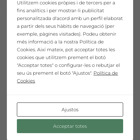
té
Utilitzem cookies pròpies i de tercers per a
diverses
fins analítics i per mostrar-li publicitat
variants.
personalitzada d'acord amb un perfil elaborat
Les
a partir dels seus hàbits de navegació (per
Josep Guinovart
opcions
exemple, pàgines visitades). Podeu obtenir
65,00
€
es
més informació a la nostra Política de
poden
Cookies. Així mateix, pot acceptar totes les
triar
cookies que utilitzem prement el botó
a
"Acceptar totes" o configurar-les o rebutjar el
SAÓ EXPRESSIU 2008
la
seu ús prement el botó "Ajustos".
Política de
pàgina
Un homenatge únic. El nostre millor vi,
Cookies
del
cada any seleccionat i presentat en una
producte
Edició de Col·leccionista amb l'etiqueta
dissenyada per l'artista convidat de
Ajustos
l'any. Només 300 ampolles màgnum.
Un vi especial, sorprenent, molt
Acceptar totes
complex i elegant que t'emocionarà ...