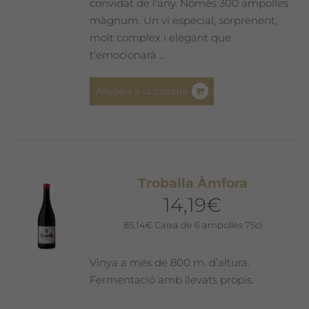
convidat de l'any. Només 300 ampolles
màgnum. Un vi especial, sorprenent,
molt complex i elegant que
t'emocionarà ...
Afegeix a la cistella
Troballa Àmfora
14,19
€
85,14
€
Caixa de 6 ampolles 75cl
Vinya a més de 800 m. d’altura.
Fermentació amb llevats propis.