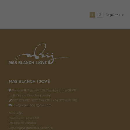
variants.
Les
1
2
Següent
opcions
es
poden
triar
a
la
pàgina
del
producte
MAS BLANCH I JOVÉ
Polígon 9, Parcel·la 129, Paratge Llinar 25471.
La Pobla de Cérvoles (Lleida)
627 559 832 / 627 559 830 / +34 973 050 018
info@masblanchijove.com
Avís Legal
Política de privacitat
Política de cookies
Condicions generals de venta