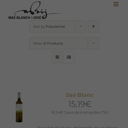
Skip
to
content
Sort by
Popularitat
Show
12 Products
Saó Blanc
15,19
€
91,14
€
Caixa de 6 ampolles 75cl
"Aquest és el teu moment, no el deixis