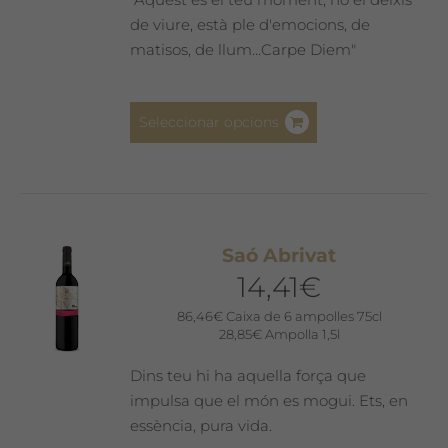
de viure, està ple d'emocions, de
matisos, de llum...Carpe Diem"
Aquest
Seleccionar opcions
producte
té
diverses
variants.
Les
Saó Abrivat
opcions
14,41
€
es
poden
86,46
€
Caixa de 6 ampolles 75cl
28,85
€
Ampolla 1,5l
triar
a
Dins teu hi ha aquella força que
la
impulsa que el món es mogui. Ets, en
pàgina
essència, pura vida.
del