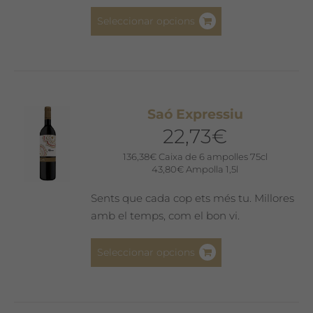
producte
Aquest
Seleccionar opcions
producte
té
diverses
variants.
Les
Saó Expressiu
opcions
22,73
€
es
poden
136,38
€
Caixa de 6 ampolles 75cl
43,80
€
Ampolla 1,5l
triar
a
Sents que cada cop ets més tu. Millores
la
amb el temps, com el bon vi.
pàgina
del
Aquest
Seleccionar opcions
producte
producte
té
diverses