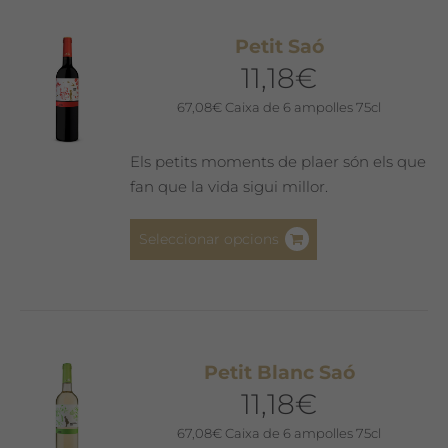
variants.
Les
Petit Saó
opcions
11,18
€
es
poden
67,08
€
Caixa de 6 ampolles 75cl
triar
a
Els petits moments de plaer són els que
la
fan que la vida sigui millor.
pàgina
del
Aquest
Seleccionar opcions
producte
producte
té
diverses
variants.
Les
Petit Blanc Saó
opcions
11,18
€
es
poden
67,08
€
Caixa de 6 ampolles 75cl