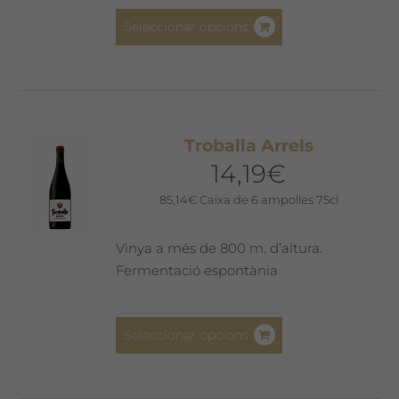
Aquest
Seleccionar opcions
producte
té
diverses
variants.
Les
Troballa Arrels
opcions
14,19
€
es
poden
85,14
€
Caixa de 6 ampolles 75cl
triar
a
Vinya a més de 800 m. d’altura.
la
Fermentació espontània
pàgina
del
Aquest
producte
Seleccionar opcions
producte
té
diverses