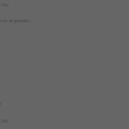
 75cl
 on et porten...
ó
 75cl