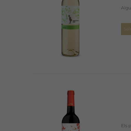
Algu
Sel
Els 