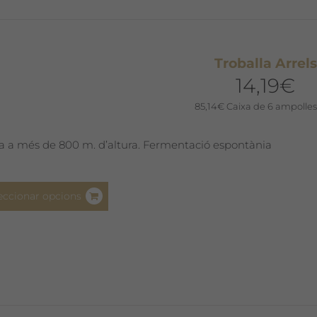
opcions
es
poden
triar
Troballa Arrels
a
14,19
€
la
pàgina
85,14
€
Caixa de 6 ampolles
del
producte
a a més de 800 m. d’altura. Fermentació espontània
Aquest
eccionar opcions
producte
té
diverses
variants.
Les
opcions
es