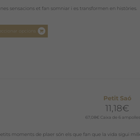
del
nes sensacions et fan somniar i es transformen en històries.
producte
Aquest
eccionar opcions
producte
té
diverses
variants.
Les
opcions
es
poden
Petit Saó
triar
11,18
€
a
la
67,08
€
Caixa de 6 ampolles
pàgina
del
petits moments de plaer són els que fan que la vida sigui mill
producte