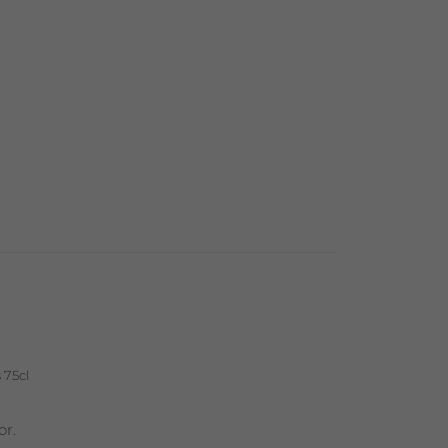
 75cl
or.