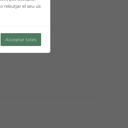
a
o rebutjar el seu ús
 75cl
Acceptar totes