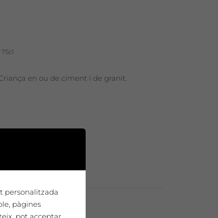
 75cl
Criança en ou de ciment i de granit.
tat personalitzada
ple, pàgines
teix, pot acceptar