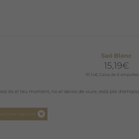
diverses
variants.
Les
opcions
es
poden
triar
Saó Blanc
a
15,19
€
la
91,14
€
Caixa de 6 ampolles
pàgina
del
est és el teu moment, no el deixis de viure, està ple d'emoci
producte
Aquest
eccionar opcions
producte
té
diverses