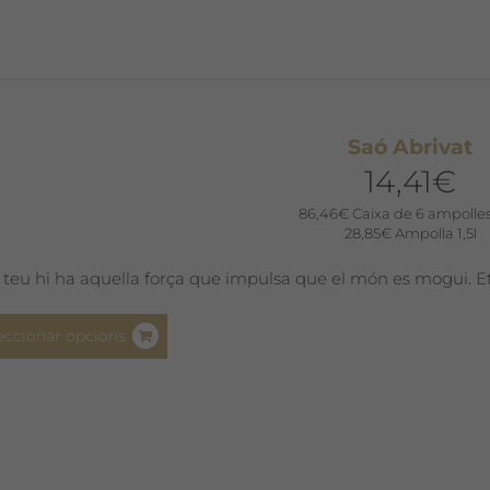
variants.
Les
opcions
es
poden
Saó Abrivat
triar
14,41
€
a
la
86,46
€
Caixa de 6 ampolles
pàgina
28,85
€
Ampolla 1,5l
del
 teu hi ha aquella força que impulsa que el món es mogui. Ets
producte
Aquest
eccionar opcions
producte
té
diverses
variants.
Les