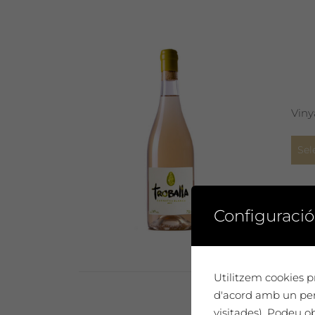
Viny
Sel
Configuració
Utilitzem cookies pr
d'acord amb un perf
visitades). Podeu o