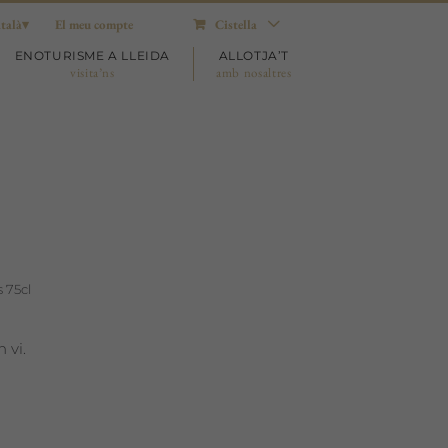
talà
El meu compte
Cistella
ENOTURISME A LLEIDA
ALLOTJA’T
visita’ns
amb nosaltres
 75cl
 vi.