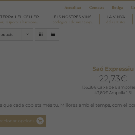
Actualitat
Contacte
Botiga
Ca
 TERRA I EL CELLER
ELS NOSTRES VINS
LA VINYA
or, respecte i harmonia
ecològics i de muntanya
dels artistes
roducts
Saó Expressiu
22,73
€
136,38
€
Caixa de 6 ampolles
43,80
€
Ampolla 1,5l
s que cada cop ets més tu. Millores amb el temps, com el bon
Aquest
eccionar opcions
producte
té