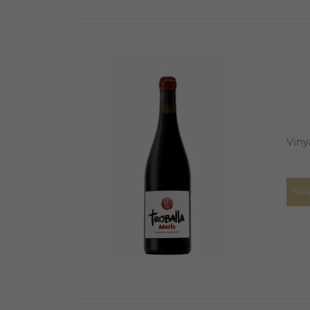
Viny
Sel