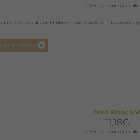
la
67,08
€
Caixa de 6 ampolles
pàgina
del
gades només cal que et deixis inspirar pels sentits i veure cap
producte
Aquest
eccionar opcions
producte
té
diverses
variants.
Les
opcions
es
poden
Petit Blanc Sa
triar
11,18
€
a
la
67,08
€
Caixa de 6 ampolles
pàgina