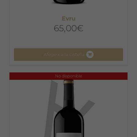
Evru
65,00
€
Afegeix a la cistella
No disponible