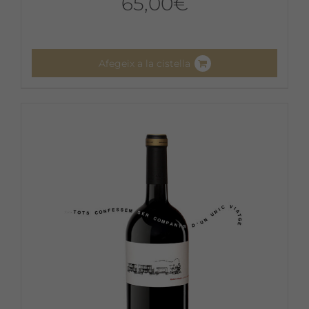
65,00
€
Afegeix a la cistella