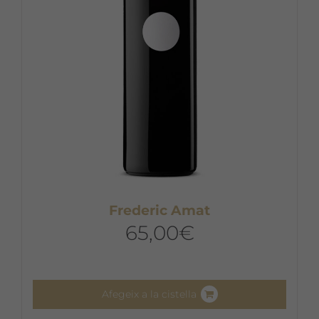
Frederic Amat
65,00
€
Afegeix a la cistella