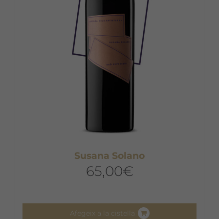
Susana Solano
65,00
€
Afegeix a la cistella