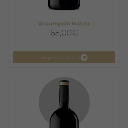
Assumpció Mateu
65,00
€
Afegeix a la cistella