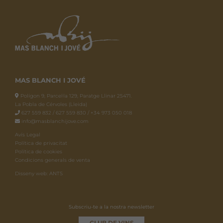
MAS BLANCH I JOVÉ
Polígon 9, Parcel·la 129, Paratge Llinar 25471.
La Pobla de Cérvoles (Lleida)
627 559 832 / 627 559 830 / +34 973 050 018
info@masblanchijove.com
Avís Legal
Política de privacitat
Política de cookies
Condicions generals de venta
Disseny web: ANTS
Subscriu-te a la nostra newsletter
CLUB DE VINS