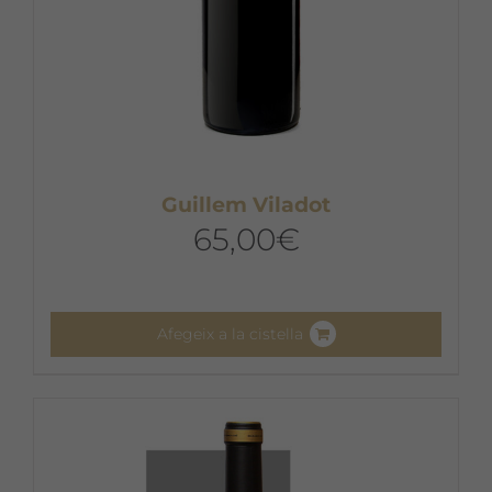
Guillem Viladot
65,00
€
Afegeix a la cistella