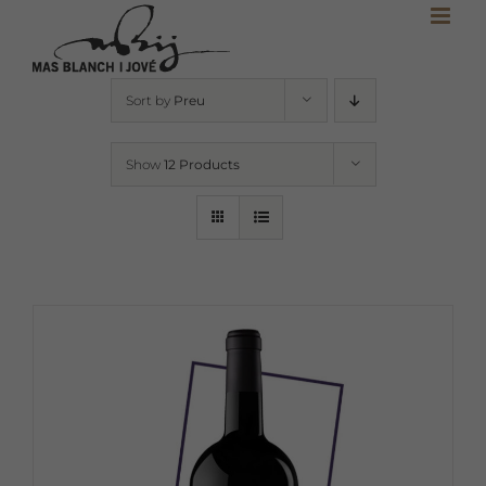
Skip
to
content
Sort by
Preu
Show
12 Products