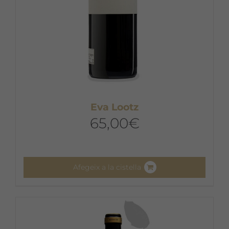
Eva Lootz
65,00
€
Afegeix a la cistella