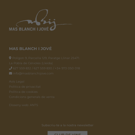
MAS BLANCH I JOVÉ
Polígon 9, Parcel·la 129, Paratge Llinar 25471.
La Pobla de Cérvoles (Lleida)
627 559 832 / 627 559 830 / +34 973 050 018
info@masblanchijove.com
Avís Legal
Política de privacitat
Política de cookies
Condicions generals de venta
Disseny web: ANTS
Subscriu-te a la nostra newsletter
CLUB DE VINS