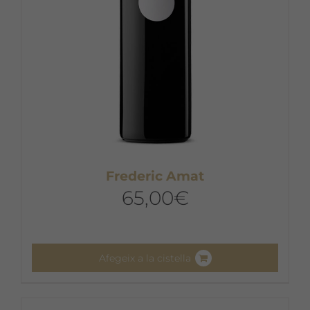
Frederic Amat
65,00
€
Afegeix a la cistella