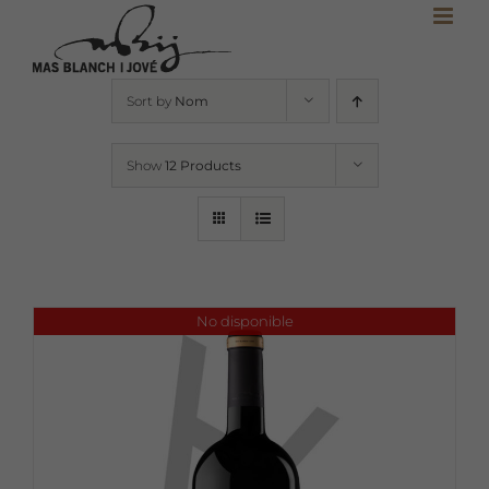
Skip
to
content
Sort by
Nom
Show
12 Products
No disponible