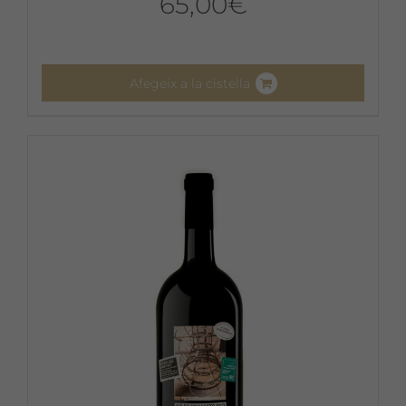
65,00
€
Afegeix a la cistella