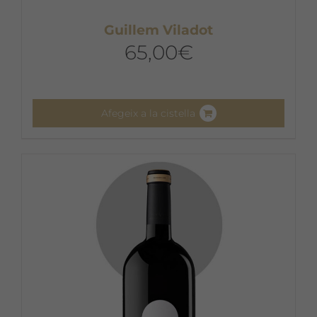
Guillem Viladot
65,00
€
Afegeix a la cistella