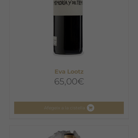
Eva Lootz
65,00
€
Afegeix a la cistella