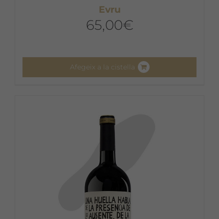
Evru
65,00
€
Afegeix a la cistella