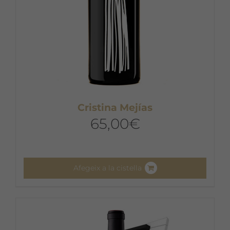
Cristina Mejías
65,00
€
Afegeix a la cistella