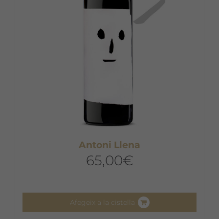
Antoni Llena
65,00
€
Afegeix a la cistella