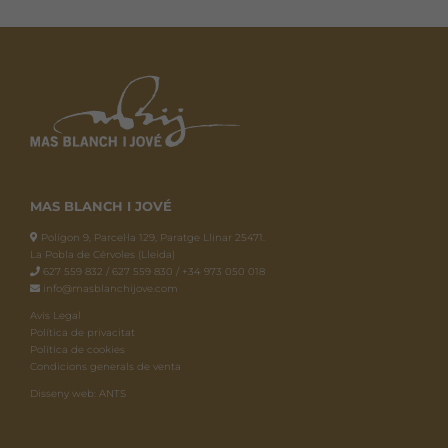
variants.
Les
opcions
es
poden
triar
a
la
MAS BLANCH I JOVÉ
pàgina
del
Polígon 9, Parcel·la 129, Paratge Llinar 25471.
La Pobla de Cérvoles (Lleida)
producte
627 559 832 / 627 559 830 / +34 973 050 018
info@masblanchijove.com
Avís Legal
Política de privacitat
Política de cookies
Condicions generals de venta
Disseny web: ANTS