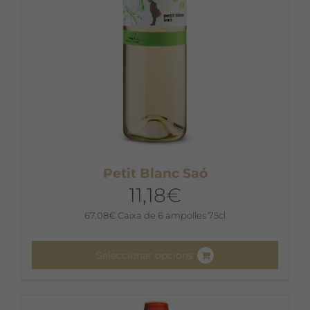
la
pàgina
del
producte
Petit Blanc Saó
11,18
€
67,08
€
Caixa de 6 ampolles 75cl
Seleccionar opcions
Aquest
producte