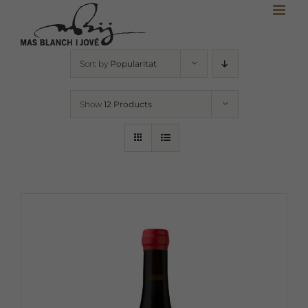
Skip
to
content
Sort by
Popularitat
Show
12 Products