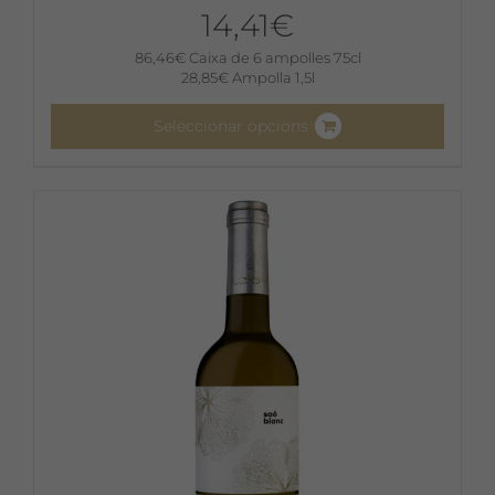
14,41
€
86,46
€
Caixa de 6 ampolles 75cl
28,85
€
Ampolla 1,5l
Seleccionar opcions
Aquest
producte
té
diverses
variants.
Les
opcions
es
poden
triar
a
la
pàgina