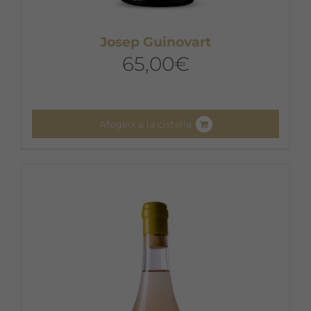
Josep Guinovart
65,00
€
Afegeix a la cistella