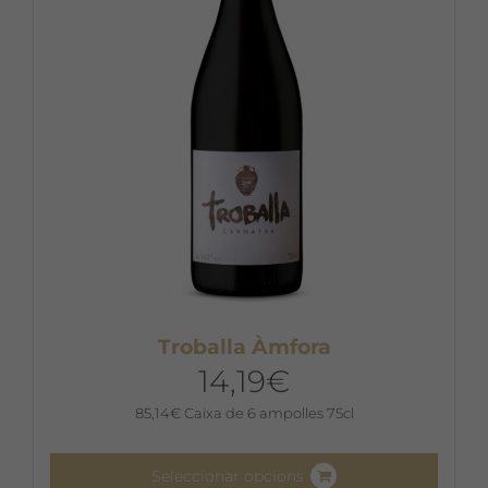
Troballa Àmfora
14,19
€
85,14
€
Caixa de 6 ampolles 75cl
Seleccionar opcions