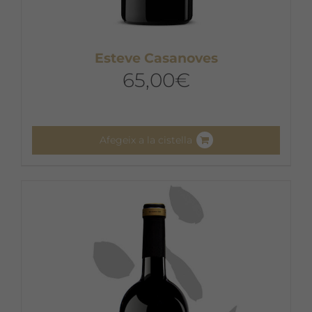
Esteve Casanoves
65,00
€
Afegeix a la cistella