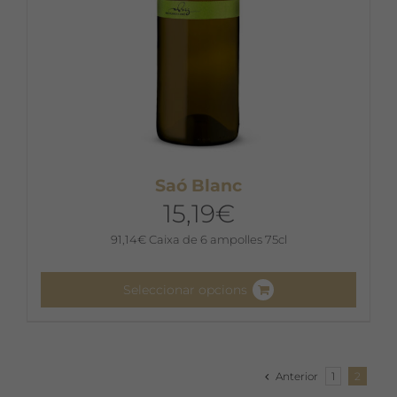
del
producte
Saó Blanc
15,19
€
91,14
€
Caixa de 6 ampolles 75cl
Seleccionar opcions
Aquest
producte
té
Anterior
1
2
diverses