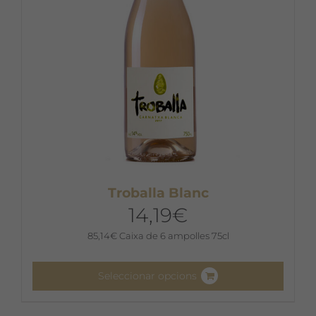
Troballa Blanc
14,19
€
85,14
€
Caixa de 6 ampolles 75cl
Seleccionar opcions
Aquest