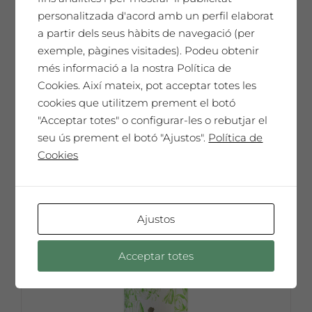
personalitzada d'acord amb un perfil elaborat
Saó Rosat
a partir dels seus hàbits de navegació (per
11,18
€
exemple, pàgines visitades). Podeu obtenir
més informació a la nostra Política de
67,08
€
Caixa de 6 ampolles 75cl
Cookies. Així mateix, pot acceptar totes les
cookies que utilitzem prement el botó
Seleccionar opcions
"Acceptar totes" o configurar-les o rebutjar el
Aquest
seu ús prement el botó "Ajustos".
Política de
producte
Cookies
té
diverses
variants.
Les
Ajustos
opcions
es
Acceptar totes
poden
triar
a