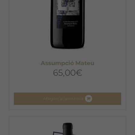
Assumpció Mateu
65,00
€
Afegeix a la cistella