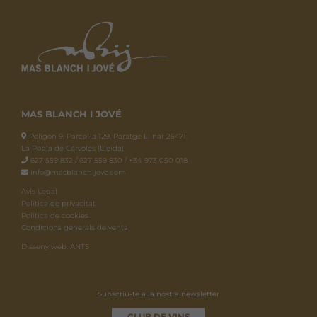
MAS BLANCH I JOVÉ
Polígon 9, Parcel·la 129, Paratge Llinar 25471.
La Pobla de Cérvoles (Lleida)
627 559 832 / 627 559 830 / +34 973 050 018
info@masblanchijove.com
Avís Legal
Política de privacitat
Política de cookies
Condicions generals de venta
Disseny web: ANTS
Subscriu-te a la nostra newsletter
CLUB DE VINS