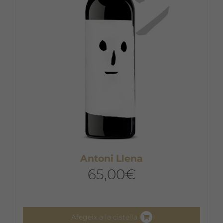
Antoni Llena
65,00
€
Afegeix a la cistella