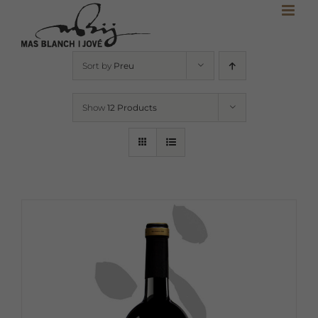
Skip
to
content
Sort by
Preu
Show
12 Products