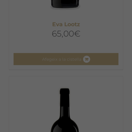
Eva Lootz
65,00
€
Afegeix a la cistella