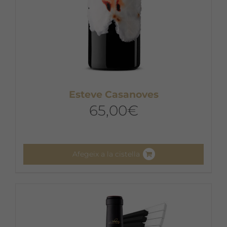
Esteve Casanoves
65,00
€
Afegeix a la cistella