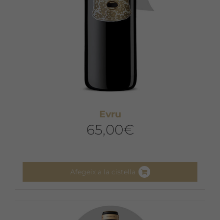
Evru
65,00
€
Afegeix a la cistella