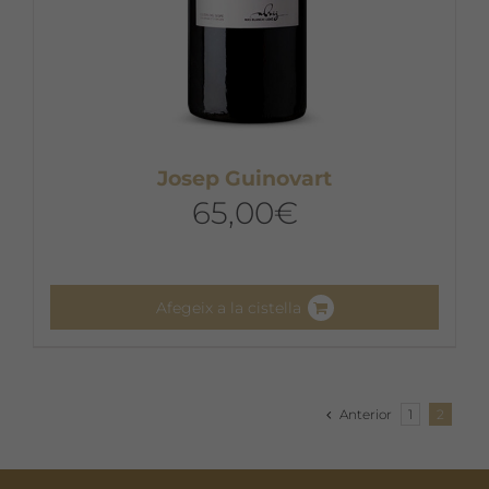
Josep Guinovart
65,00
€
Afegeix a la cistella
Anterior
1
2