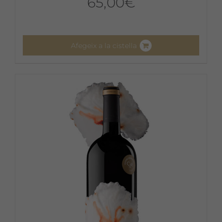
65,00
€
Afegeix a la cistella