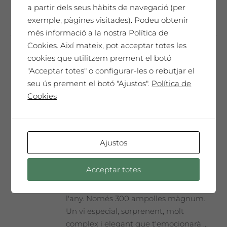
a partir dels seus hàbits de navegació (per
exemple, pàgines visitades). Podeu obtenir
més informació a la nostra Política de
Cookies. Així mateix, pot acceptar totes les
cookies que utilitzem prement el botó
Eva Lootz
"Acceptar totes" o configurar-les o rebutjar el
65,00
€
seu ús prement el botó "Ajustos".
Política de
Cookies
SAÓ EXPRESSIU 2013
Ajustos
Un homenatge únic. El nostre millor vi,
cada any seleccionat i presentat en una
Acceptar totes
Edició de Col·leccionista amb l'etiqueta
dissenyada per l'artista convidat de
l'any. Només 300 ampolles màgnum.
Un vi especial, sorprenent, molt
complex i elegant que t'emocionarà ...