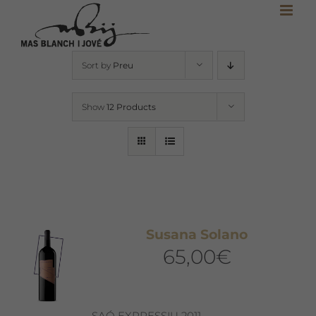
Skip
to
content
Sort by
Preu
Show
12 Products
Susana Solano
65,00
€
SAÓ EXPRESSIU 2011