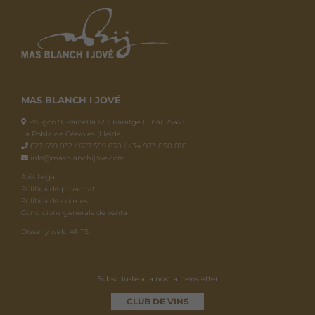
MAS BLANCH I JOVÉ
Polígon 9, Parcel·la 129, Paratge Llinar 25471.
La Pobla de Cérvoles (Lleida)
627 559 832 / 627 559 830 / +34 973 050 018
info@masblanchijove.com
Avís Legal
Política de privacitat
Política de cookies
Condicions generals de venta
Disseny web: ANTS
Subscriu-te a la nostra newsletter
CLUB DE VINS