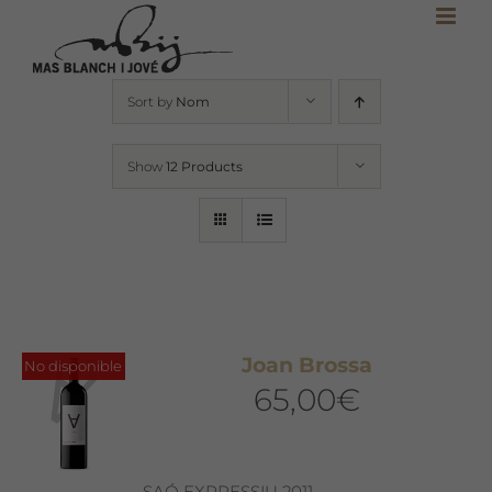
Skip
to
content
Sort by
Nom
Show
12 Products
Joan Brossa
No disponible
65,00
€
SAÓ EXPRESSIU 2011