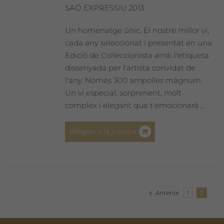
SAÓ EXPRESSIU 2013
Un homenatge únic. El nostre millor vi,
cada any seleccionat i presentat en una
Edició de Col·leccionista amb l'etiqueta
dissenyada per l'artista convidat de
l'any. Només 300 ampolles màgnum.
Un vi especial, sorprenent, molt
complex i elegant que t'emocionarà ...
Afegeix a la cistella
Anterior
1
2