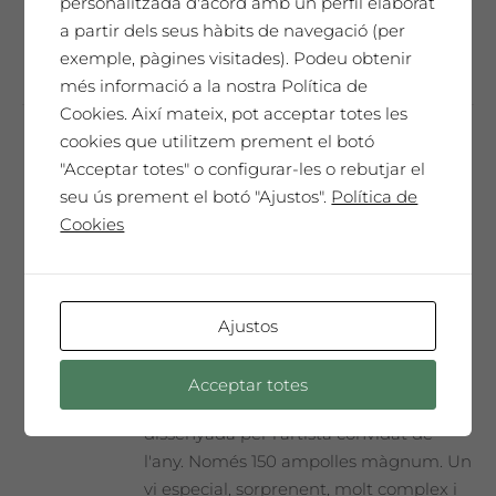
personalitzada d'acord amb un perfil elaborat
Afegeix a la cistella
a partir dels seus hàbits de navegació (per
exemple, pàgines visitades). Podeu obtenir
més informació a la nostra Política de
Cookies. Així mateix, pot acceptar totes les
cookies que utilitzem prement el botó
"Acceptar totes" o configurar-les o rebutjar el
Cristina Mejías
seu ús prement el botó "Ajustos".
Política de
65,00
€
Cookies
SAÓ EXPRESSIU 2021
Ajustos
Un homenatge únic. El nostre millor vi,
cada any seleccionat i presentat en una
Acceptar totes
Edició de Col·leccionista amb l'etiqueta
dissenyada per l'artista convidat de
l'any. Només 150 ampolles màgnum. Un
vi especial, sorprenent, molt complex i