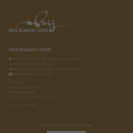
MAS BLANCH I JOVÉ
Polígon 9, Parcel·la 129, Paratge Llinar 25471.
La Pobla de Cérvoles (Lleida)
627 559 832 / 627 559 830 / +34 973 050 018
info@masblanchijove.com
Avís Legal
Política de privacitat
Política de cookies
Condicions generals de venta
Disseny web: ANTS
Subscriu-te a la nostra newsletter