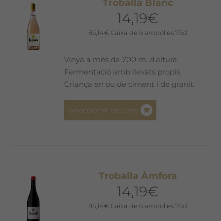
Troballa Blanc
14,19
€
85,14
€
Caixa de 6 ampolles 75cl
Vinya a més de 700 m. d’altura.
Fermentació amb llevats propis.
Criança en ou de ciment i de granit.
Aquest
Seleccionar opcions
producte
té
diverses
variants.
Les
Troballa Àmfora
opcions
14,19
€
es
poden
85,14
€
Caixa de 6 ampolles 75cl
triar