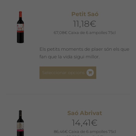
variants.
Les
Petit Saó
opcions
11,18
€
es
poden
67,08
€
Caixa de 6 ampolles 75cl
triar
a
Els petits moments de plaer són els que
la
fan que la vida sigui millor.
pàgina
del
Aquest
Seleccionar opcions
producte
producte
té
diverses
variants.
Les
Saó Abrivat
opcions
14,41
€
es
poden
86,46
€
Caixa de 6 ampolles 75cl