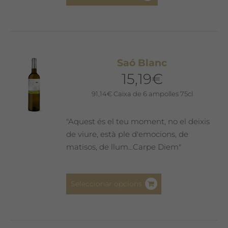
Saó Blanc
15,19
€
91,14
€
Caixa de 6 ampolles 75cl
"Aquest és el teu moment, no el deixis
de viure, està ple d'emocions, de
matisos, de llum...Carpe Diem"
Aquest
Seleccionar opcions
producte
té
diverses