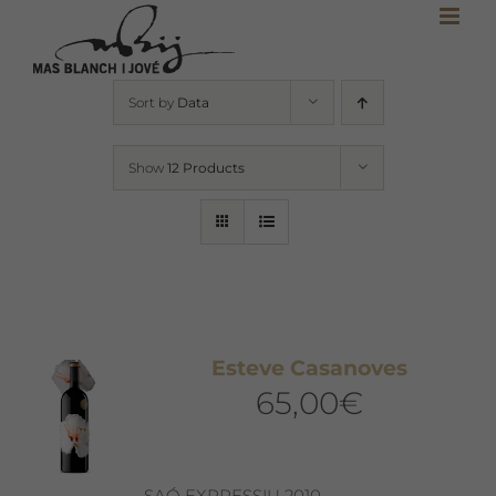
Skip
to
content
Sort by
Data
Show
12 Products
Esteve Casanoves
65,00
€
SAÓ EXPRESSIU 2010