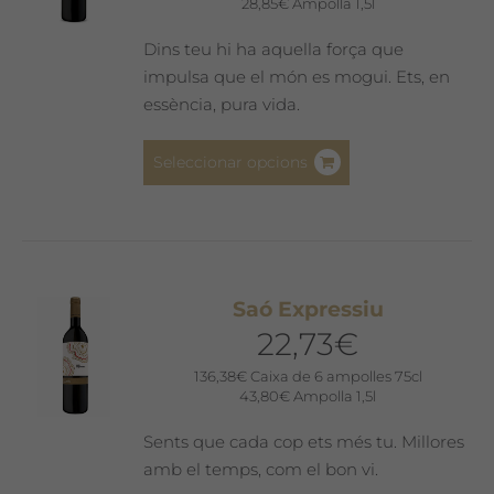
28,85
€
Ampolla 1,5l
triar
a
Dins teu hi ha aquella força que
la
impulsa que el món es mogui. Ets, en
pàgina
essència, pura vida.
del
producte
Aquest
Seleccionar opcions
producte
té
diverses
variants.
Les
Saó Expressiu
opcions
22,73
€
es
poden
136,38
€
Caixa de 6 ampolles 75cl
43,80
€
Ampolla 1,5l
triar
a
Sents que cada cop ets més tu. Millores
la
amb el temps, com el bon vi.
pàgina