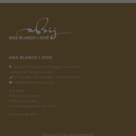
Les
opcions
es
poden
triar
a
la
pàgina
MAS BLANCH I JOVÉ
del
Polígon 9, Parcel·la 129, Paratge Llinar 25471.
producte
La Pobla de Cérvoles (Lleida)
627 559 832 / 627 559 830 / +34 973 050 018
info@masblanchijove.com
Avís Legal
Política de privacitat
Política de cookies
Condicions generals de venta
Disseny web: ANTS
Subscriu-te a la nostra newsletter