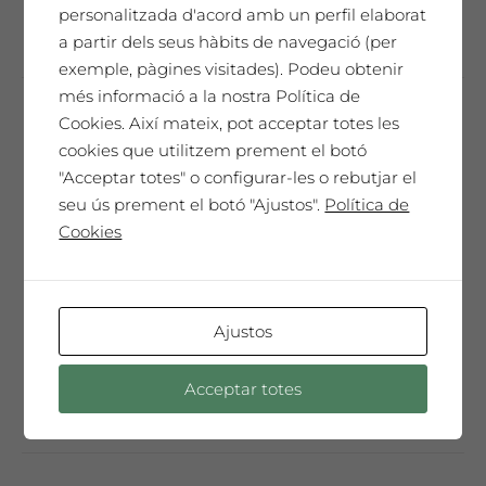
Seleccionar opcions
personalitzada d'acord amb un perfil elaborat
producte
a partir dels seus hàbits de navegació (per
té
exemple, pàgines visitades). Podeu obtenir
diverses
més informació a la nostra Política de
variants.
Cookies. Així mateix, pot acceptar totes les
Les
Troballa Arrels
cookies que utilitzem prement el botó
opcions
14,19
€
"Acceptar totes" o configurar-les o rebutjar el
es
seu ús prement el botó "Ajustos".
Política de
poden
85,14
€
Caixa de 6 ampolles 75cl
Cookies
triar
a
Vinya a més de 800 m. d’altura.
la
Fermentació espontània
pàgina
Ajustos
del
Aquest
producte
Seleccionar opcions
Acceptar totes
producte
té
diverses
variants.