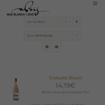
Skip
to
content
Sort by
Nom
Show
36 Products
Troballa Blanc
14,19
€
85,14
€
Caixa de 6 ampolles 75cl
Vinya a més de 700 m. d’altura.