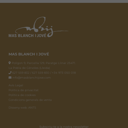
Les
opcions
es
poden
triar
a
la
pàgina
MAS BLANCH I JOVÉ
del
Polígon 9, Parcel·la 129, Paratge Llinar 25471.
producte
La Pobla de Cérvoles (Lleida)
627 559 832 / 627 559 830 / +34 973 050 018
info@masblanchijove.com
Avís Legal
Política de privacitat
Política de cookies
Condicions generals de venta
Disseny web: ANTS
Subscriu-te a la nostra newsletter