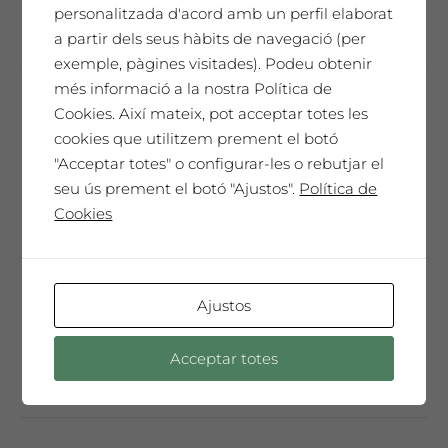
Seleccionar opcions
personalitzada d'acord amb un perfil elaborat
producte
a partir dels seus hàbits de navegació (per
té
exemple, pàgines visitades). Podeu obtenir
diverses
més informació a la nostra Política de
variants.
Cookies. Així mateix, pot acceptar totes les
Les
Troballa Àmfora
cookies que utilitzem prement el botó
opcions
14,19
€
"Acceptar totes" o configurar-les o rebutjar el
es
seu ús prement el botó "Ajustos".
Política de
poden
85,14
€
Caixa de 6 ampolles 75cl
Cookies
triar
a
Vinya a més de 800 m. d’altura.
la
Fermentació amb llevats propis.
pàgina
Ajustos
del
Aquest
producte
Seleccionar opcions
Acceptar totes
producte
té
diverses
variants.