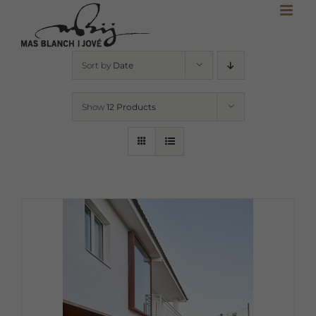
Skip
to
content
Sort by
Date
Show
12 Products