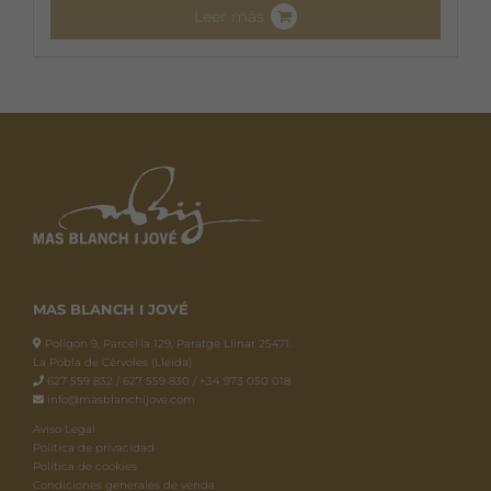
Leer más
MAS BLANCH I JOVÉ
Polígon 9, Parcel·la 129, Paratge Llinar 25471.
La Pobla de Cérvoles (Lleida)
627 559 832 / 627 559 830 / +34 973 050 018
info@masblanchijove.com
Aviso Legal
Política de privacidad
Política de cookies
Condiciones generales de venda