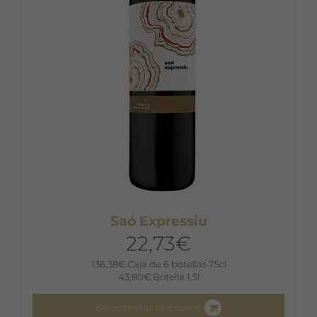
Saó Expressiu
22,73
€
136,38
€
Caja de 6 botellas 75cl
43,80
€
Botella 1,5l
Seleccionar opciones