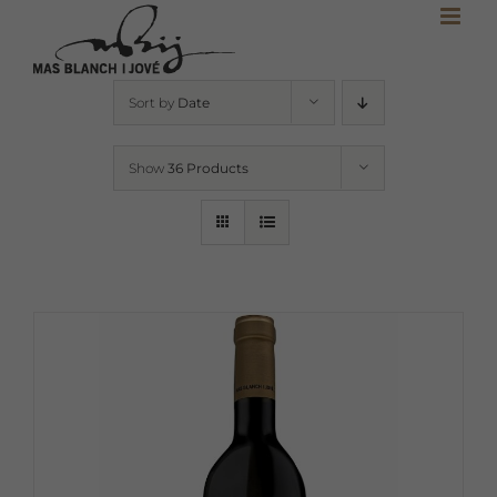
Skip
to
content
Sort by
Date
Show
36 Products