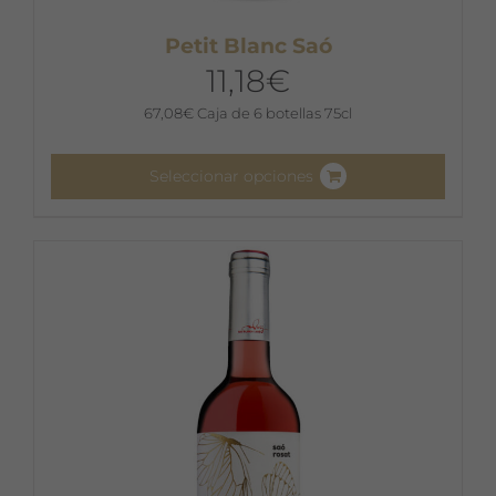
Petit Blanc Saó
11,18
€
67,08
€
Caja de 6 botellas 75cl
Seleccionar opciones
Este
producto
tiene
múltiples
variantes.
Las
opciones
se
pueden
elegir
en