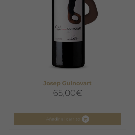
en
la
página
de
producto
Josep Guinovart
65,00
€
Añadir al carrito