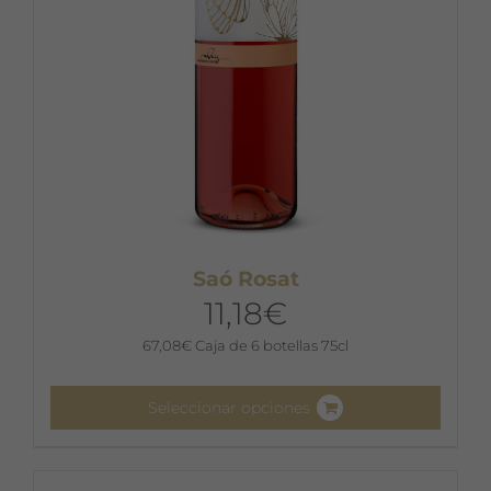
la
página
de
producto
Saó Rosat
11,18
€
67,08
€
Caja de 6 botellas 75cl
Seleccionar opciones
Este
producto