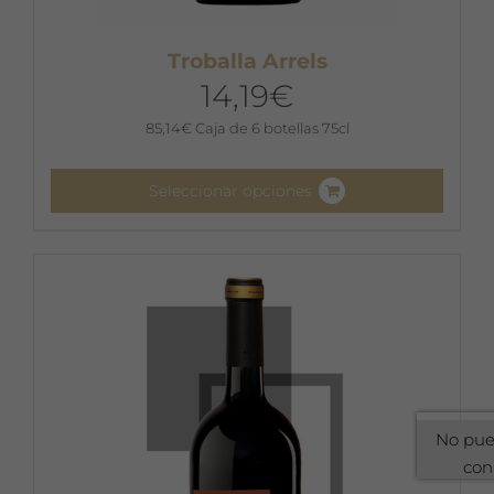
Troballa Arrels
14,19
€
85,14
€
Caja de 6 botellas 75cl
Seleccionar opciones
Este
producto
tiene
múltiples
variantes.
Las
opciones
se
No pue
pueden
con
elegir