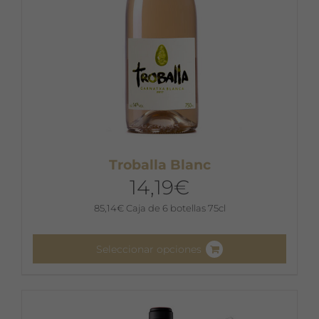
página
de
producto
Troballa Blanc
14,19
€
85,14
€
Caja de 6 botellas 75cl
Seleccionar opciones
Este
producto
tiene