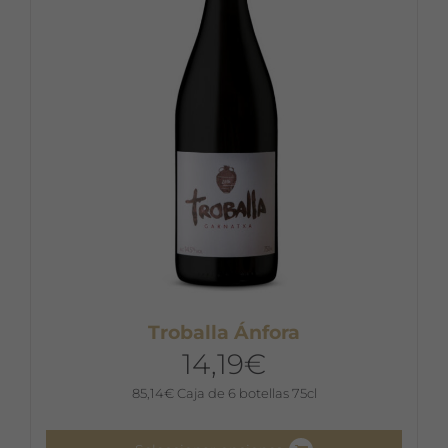
pueden
elegir
en
la
página
de
producto
Troballa Ánfora
14,19
€
85,14
€
Caja de 6 botellas 75cl