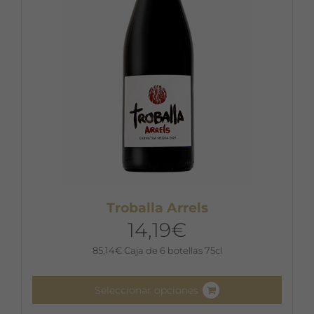
Troballa Arrels
14,19
€
85,14
€
Caja de 6 botellas 75cl
Seleccionar opciones
Este