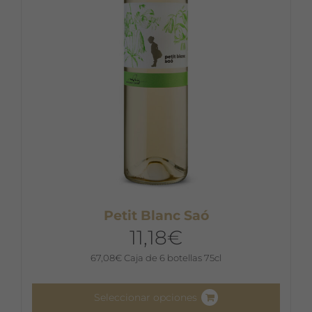
elegir
en
la
página
de
producto
Petit Blanc Saó
11,18
€
67,08
€
Caja de 6 botellas 75cl
Seleccionar opciones