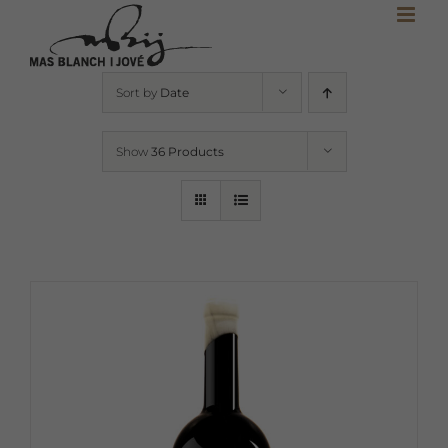
Skip
to
content
Sort by
Date
Show
36 Products