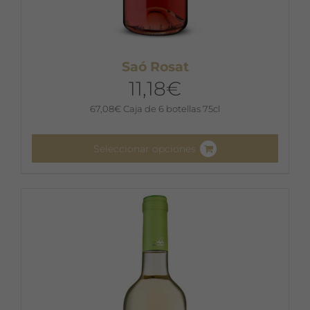
Saó Rosat
11,18
€
67,08
€
Caja de 6 botellas 75cl
Seleccionar opciones
Este
producto
tiene
múltiples
variantes.
Las
opciones
se
pueden