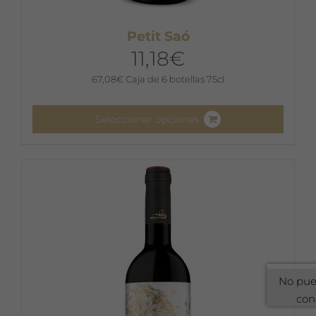
Petit Saó
11,18
€
67,08
€
Caja de 6 botellas 75cl
Seleccionar opciones
Este
producto
tiene
múltiples
variantes.
Las
opciones
se
No pue
pueden
con
elegir