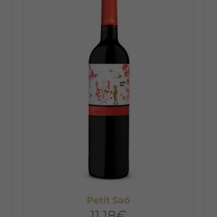
Petit Saó
11,18
€