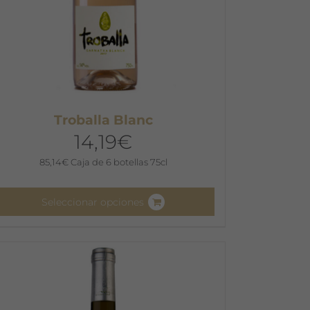
Troballa Blanc
14,19
€
85,14
€
Caja de 6 botellas 75cl
Seleccionar opciones
ste
roducto
iene
últiples
ariantes.