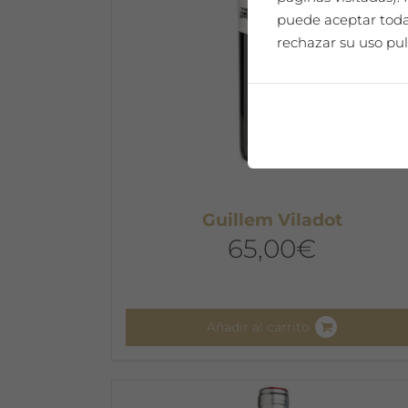
puede aceptar todas
rechazar su uso pul
Guillem Viladot
65,00
€
Añadir al carrito