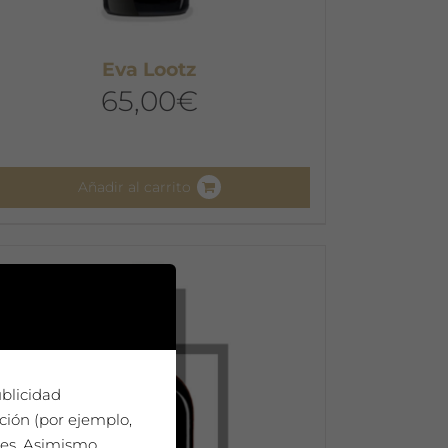
Eva Lootz
65,00
€
Añadir al carrito
ublicidad
ción (por ejemplo,
ies. Asimismo,