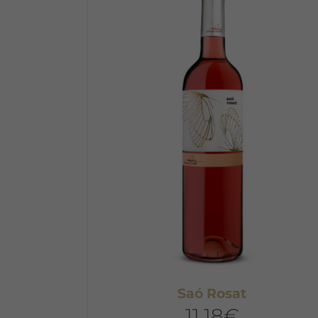
Saó Rosat
11,18
€