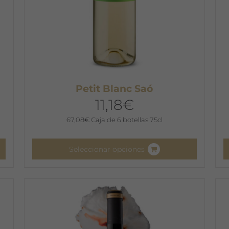
Petit Blanc Saó
11,18
€
67,08
€
Caja de 6 botellas 75cl
Seleccionar opciones
Este
E
producto
p
tiene
t
múltiples
m
variantes.
v