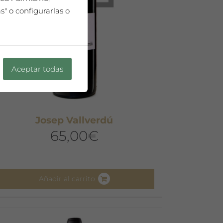
" o configurarlas o
Aceptar todas
Josep Vallverdú
65,00
€
Añadir al carrito