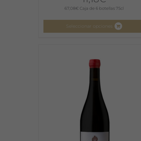
67,08
€
Caja de 6 botellas 75cl
Seleccionar opciones
Este
producto
tiene
múltiples
variantes.
Las
opciones
se
pueden
elegir
en
la
página
de