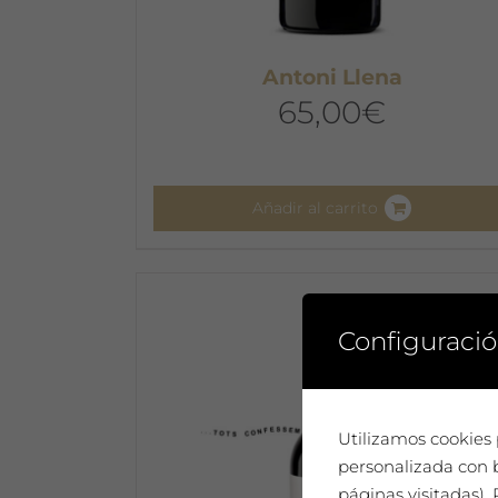
Antoni Llena
65,00
€
Añadir al carrito
Configuració
Utilizamos cookies 
personalizada con b
páginas visitadas)