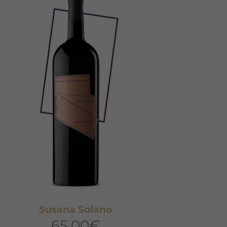
Susana Solano
65,00
€