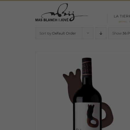
Skip
to
LA TIER
content
amor, 
Sort by
Default Order
Show
36 