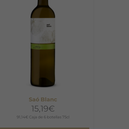
as
pciones
e
ueden
legir
n
a
ágina
e
roducto
Saó Blanc
15,19
€
91,14
€
Caja de 6 botellas 75cl