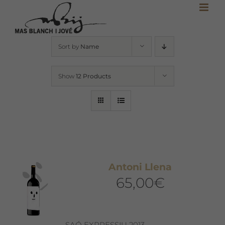
Skip
to
content
Sort by
Name
Show
12 Products
Antoni Llena
65,00
€
SAÓ EXPRESSIU 2013