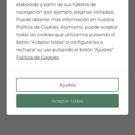
elaborado a partir de sus hábitos de
navegación (por ejemplo, páginas visitadas).
SAÓ EXPRESSIU 2013
Puede obtener más información en nuestra
Política de Cookies. Asimismo, puede aceptar
Un homenaje único. Nuestro mejor
todas las cookies que utilizamos pulsando el
vino, cada año seleccionado y
botón "Aceptar todas" o configurarlas o
presentado en una Edición de
rechazar su uso pulsando el botón "Ajustes".
Coleccionista con la etiqueta diseñada
Política de Cookies
por el artista invitado del año. Sólo 300
botellas mágnum. Un vino especial,
sorprendente, muy complejo y elegante
que te emocionará…
Ajustes
Añadir al carrito
Aceptar todas