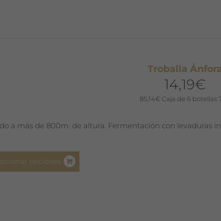
variantes.
Las
opciones
se
pueden
Troballa Ánfor
elegir
14,19
€
en
la
85,14
€
Caja de 6 botellas 
página
de
do a más de 800m. de altura. Fermentación con levaduras i
producto
Este
eccionar opciones
producto
tiene
múltiples
variantes.
Las