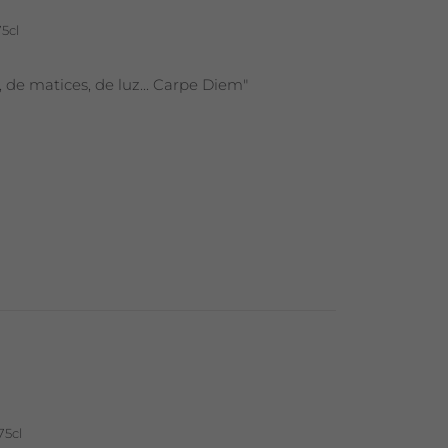
75cl
, de matices, de luz... Carpe Diem"
75cl