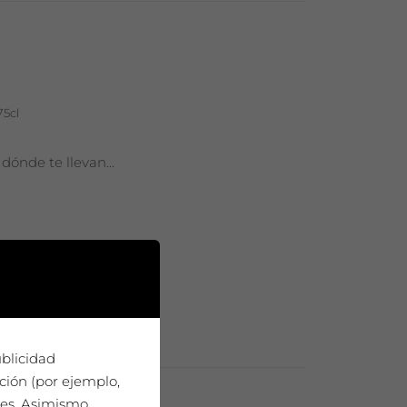
75cl
 dónde te llevan...
ublicidad
ción (por ejemplo,
ies. Asimismo,