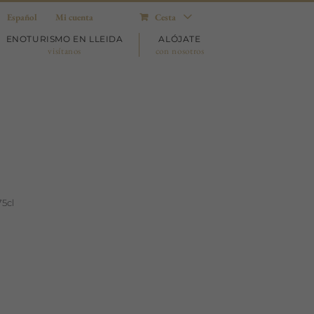
Español
Mi cuenta
Cesta
ENOTURISMO EN LLEIDA
ALÓJATE
visítanos
con nosotros
75cl