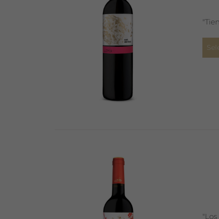
"Tie
Sel
"Los