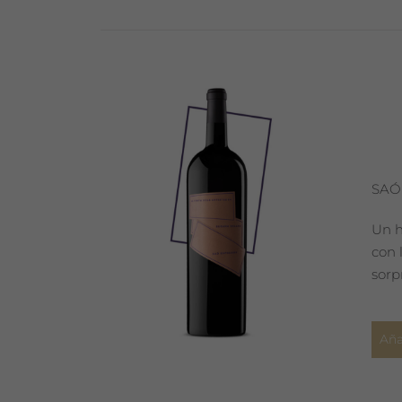
SAÓ
Un h
con 
sorp
Aña