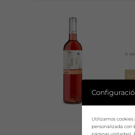
A ve
Sel
Configuració
Utilizamos cookies 
personalizada con b
páginas visitadas)