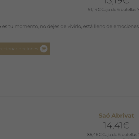
15,19
€
la
91,14
€
Caja de 6 botellas 
página
de
e es tu momento, no dejes de vivirlo, está lleno de emociones
producto
Este
eccionar opciones
producto
tiene
múltiples
variantes.
Las
opciones
se
pueden
Saó Abrivat
elegir
14,41
€
en
la
86,46
€
Caja de 6 botellas 