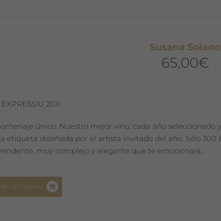
opciones
se
pueden
Susana Solano
elegir
65,00
€
en
la
página
de
 EXPRESSIU 2011
producto
omenaje único. Nuestro mejor vino, cada año seleccionado y
la etiqueta diseñada por el artista invitado del año. Sólo 30
rendente, muy complejo y elegante que te emocionará…
dir al carrito