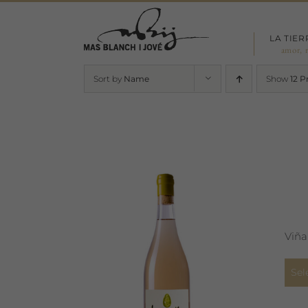
Skip
to
LA TIER
content
amor, 
Sort by
Name
Show
12 P
Viña
Sel