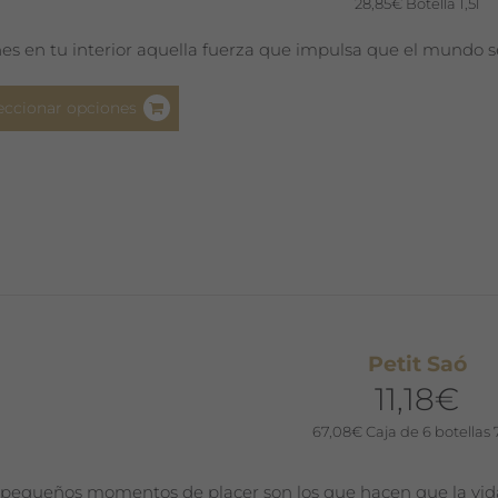
página
28,85
€
Botella 1,5l
de
nes en tu interior aquella fuerza que impulsa que el mundo se
producto
Este
eccionar opciones
producto
tiene
múltiples
variantes.
Las
opciones
se
pueden
elegir
Petit Saó
en
11,18
€
la
página
67,08
€
Caja de 6 botellas 
de
producto
 pequeños momentos de placer son los que hacen que la vid