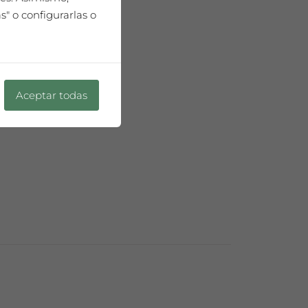
" o configurarlas o
75cl
Aceptar todas
l buen vino”