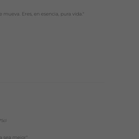
 mueva. Eres, en esencia, pura vida."
75cl
a sea mejor"