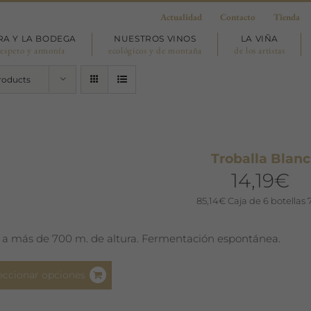
Actualidad
Contacto
Tienda
RA Y LA BODEGA
NUESTROS VINOS
LA VIÑA
respeto y armonía
ecológicos y de montaña
de los artistas
roducts
Troballa Blanc
14,19
€
85,14
€
Caja de 6 botellas 
 a más de 700 m. de altura. Fermentación espontánea.
Este
eccionar opciones
producto
tiene