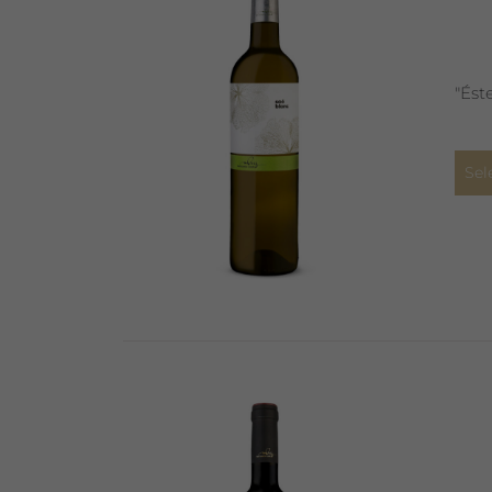
"Ést
Sel