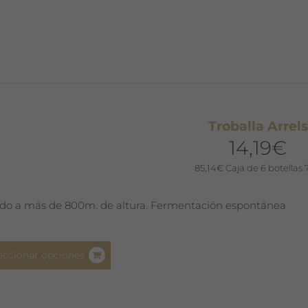
múltiples
variantes.
Las
opciones
se
pueden
elegir
Troballa Arrels
en
14,19
€
la
página
85,14
€
Caja de 6 botellas 
de
producto
do a más de 800m. de altura. Fermentación espontánea
Este
eccionar opciones
producto
tiene
múltiples