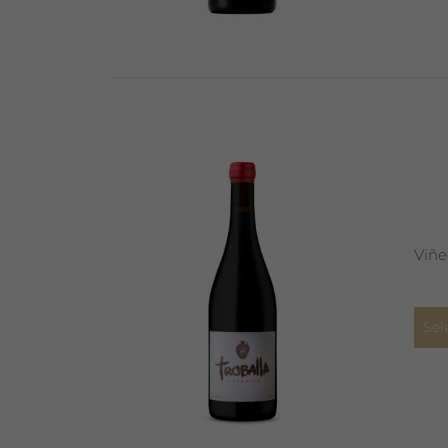
Viñe
Sel