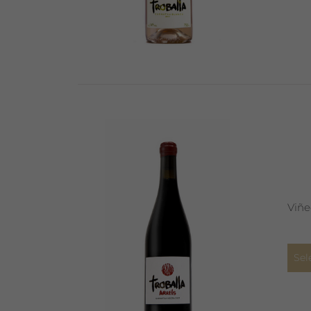
Viñe
Sel