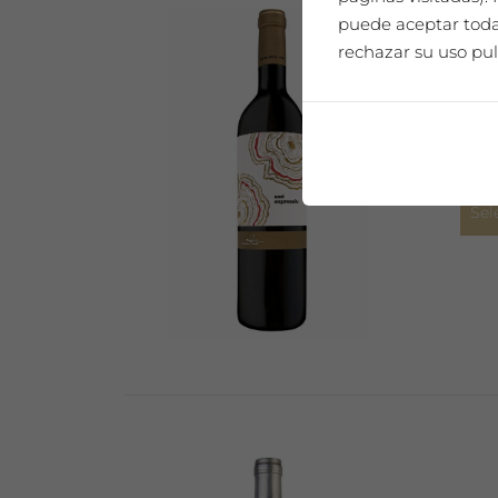
puede aceptar todas
rechazar su uso pul
"Sie
Sel