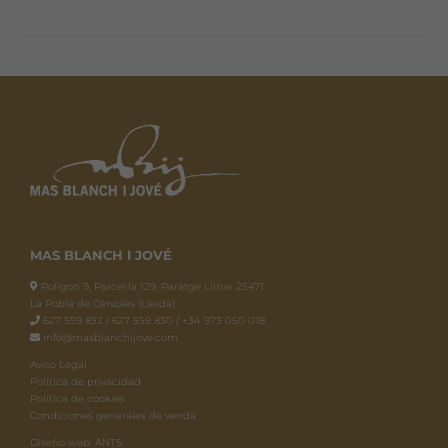
tiene
múltiples
variantes.
Las
opciones
se
pueden
elegir
en
la
página
MAS BLANCH I JOVÉ
de
Polígon 9, Parcel·la 129, Paratge Llinar 25471.
producto
La Pobla de Cérvoles (Lleida)
627 559 832 / 627 559 830 / +34 973 050 018
info@masblanchijove.com
Aviso Legal
Política de privacidad
Política de cookies
Condiciones generales de venda
Diseño web: ANTS