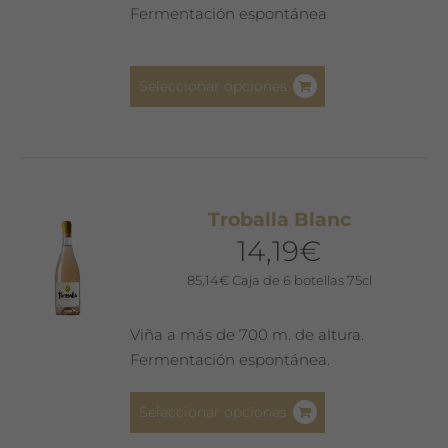
la
Fermentación espontánea
página
de
Este
producto
Seleccionar opciones
producto
tiene
múltiples
variantes.
Las
Troballa Blanc
opciones
14,19
€
se
pueden
85,14
€
Caja de 6 botellas 75cl
elegir
en
Viña a más de 700 m. de altura.
la
Fermentación espontánea.
página
de
Este
Seleccionar opciones
producto
producto