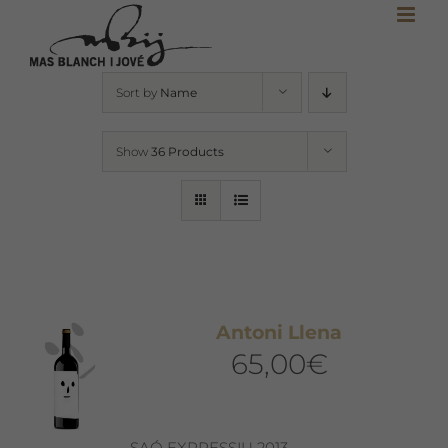
Skip
to
content
Sort by
Name
Show
36 Products
Antoni Llena
65,00
€
SAÓ EXPRESSIU 2013