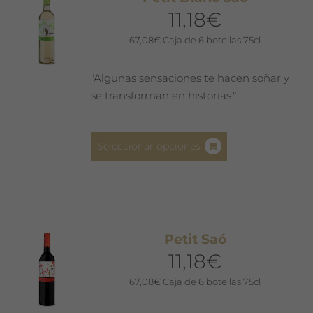
11,18
€
67,08
€
Caja de 6 botellas 75cl
"Algunas sensaciones te hacen soñar y
se transforman en historias."
Este
Seleccionar opciones
producto
tiene
múltiples
variantes.
Las
Petit Saó
opciones
11,18
€
se
pueden
67,08
€
Caja de 6 botellas 75cl
elegir