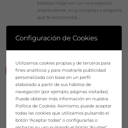
botellas mágnum. Un vino especial,
sorprendente, muy complejo y elegante
que te emocionará…
Añadir al carrito
Configuración de Cookies
Utilizamos cookies propias y de terceros para
Joan Brossa
fines analíticos y para mostrarle publicidad
No disponible
personalizada con base en un perfil
65,00
€
elaborado a partir de sus hábitos de
navegación (por ejemplo, páginas visitadas).
Puede obtener más información en nuestra
SAÓ EXPRESSIU 2011
Política de Cookies. Asimismo, puede aceptar
todas las cookies que utilizamos pulsando el
Un homenaje único. Nuestro mejor
botón "Aceptar todas" o configurarlas o
vino, cada año seleccionado y
rechazar su uso pulsando el botón "Ajustes".