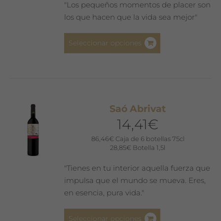
en
"Los pequeños momentos de placer son
la
los que hacen que la vida sea mejor"
página
de
Este
Seleccionar opciones
producto
producto
tiene
múltiples
variantes.
Las
Saó Abrivat
opciones
14,41
€
se
pueden
86,46
€
Caja de 6 botellas 75cl
28,85
€
Botella 1,5l
elegir
en
"Tienes en tu interior aquella fuerza que
la
impulsa que el mundo se mueva. Eres,
página
en esencia, pura vida."
de
producto
Este
Seleccionar opciones