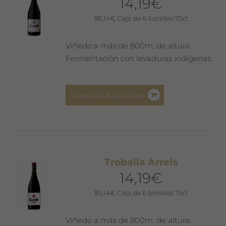
14,19
€
85,14
€
Caja de 6 botellas 75cl
Viñedo a más de 800m. de altura.
Fermentación con levaduras indígenas.
Este
Seleccionar opciones
producto
tiene
múltiples
variantes.
Las
Troballa Arrels
opciones
14,19
€
se
pueden
85,14
€
Caja de 6 botellas 75cl
elegir
en
Viñedo a más de 800m. de altura.