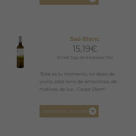
producto
tiene
múltiples
variantes.
Las
Saó Blanc
opciones
15,19
€
se
pueden
91,14
€
Caja de 6 botellas 75cl
elegir
en
"Éste es tu momento, no dejes de
la
vivirlo, está lleno de emociones, de
página
matices, de luz... Carpe Diem"
de
producto
Este
Seleccionar opciones
producto
tiene
múltiples