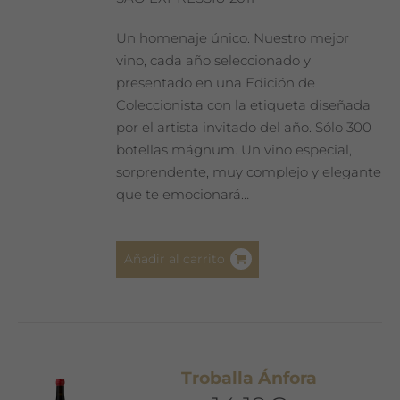
la
página
Un homenaje único. Nuestro mejor
de
vino, cada año seleccionado y
producto
presentado en una Edición de
Coleccionista con la etiqueta diseñada
por el artista invitado del año. Sólo 300
botellas mágnum. Un vino especial,
sorprendente, muy complejo y elegante
que te emocionará…
Añadir al carrito
Troballa Ánfora