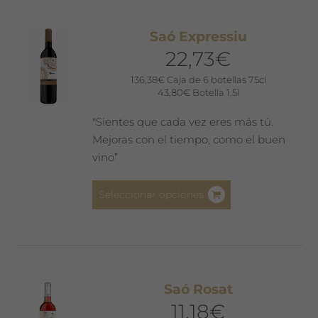
variantes.
Las
Saó Expressiu
opciones
22,73
€
se
pueden
136,38
€
Caja de 6 botellas 75cl
43,80
€
Botella 1,5l
elegir
en
"Sientes que cada vez eres más tú.
la
Mejoras con el tiempo, como el buen
página
vino”
de
producto
Este
Seleccionar opciones
producto
tiene
múltiples
variantes.
Las
Saó Rosat
opciones
11,18
€
se