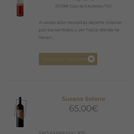
pueden
67,08
€
Caja de 6 botellas 75cl
elegir
en
A veces sólo necesitas dejarte inspirar
la
por los sentidos y ver hacia dónde te
página
llevan...
de
producto
Este
Seleccionar opciones
producto
tiene
múltiples
variantes.
Las
Susana Solano
opciones
65,00
€
se
pueden
elegir
en
SAÓ EXPRESSIU 2011