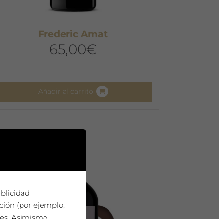
Frederic Amat
65,00
€
Añadir al carrito
ublicidad
ción (por ejemplo,
ies. Asimismo,