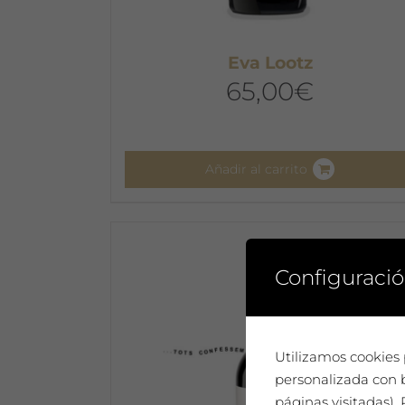
Eva Lootz
65,00
€
Añadir al carrito
Configuració
Utilizamos cookies 
personalizada con b
páginas visitadas)