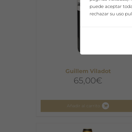
puede aceptar todas
rechazar su uso pul
Guillem Viladot
65,00
€
Añadir al carrito