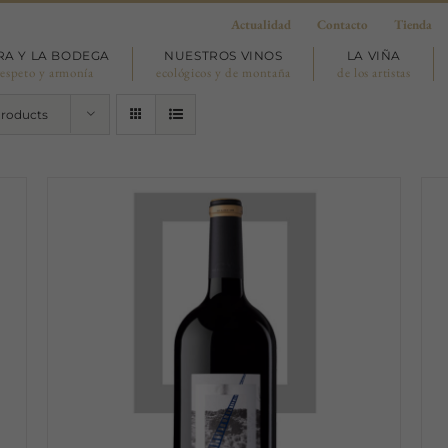
Actualidad
Contacto
Tienda
RA Y LA BODEGA
NUESTROS VINOS
LA VIÑA
respeto y armonía
ecológicos y de montaña
de los artistas
Products