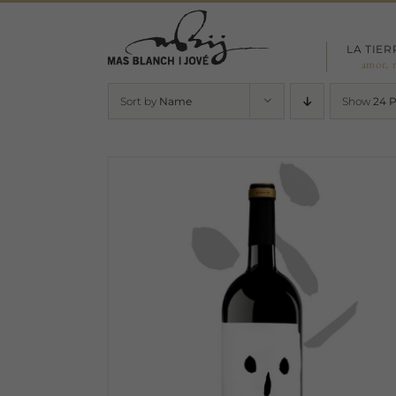
Skip
to
LA TIER
content
amor, 
Sort by
Name
Show
24 