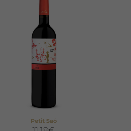
Petit Saó
11,18
€