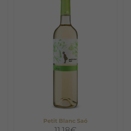
Petit Blanc Saó
11,18
€