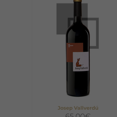
Josep Vallverdú
65,00
€