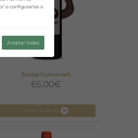
" o configurarlas o
Aceptar todas
Josep Guinovart
65,00
€
Añadir al carrito