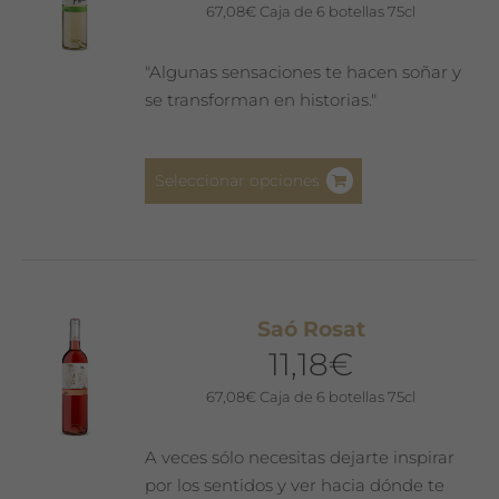
pueden
67,08
€
Caja de 6 botellas 75cl
elegir
en
"Algunas sensaciones te hacen soñar y
la
se transforman en historias."
página
de
Este
producto
Seleccionar opciones
producto
tiene
múltiples
variantes.
Las
Saó Rosat
opciones
11,18
€
se
pueden
67,08
€
Caja de 6 botellas 75cl
elegir
en
A veces sólo necesitas dejarte inspirar
la
por los sentidos y ver hacia dónde te