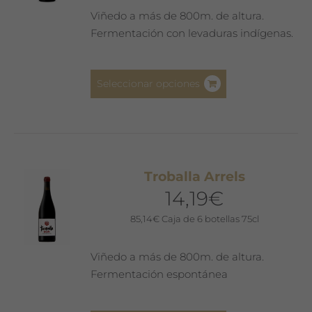
Viñedo a más de 800m. de altura.
Fermentación con levaduras indígenas.
Este
Seleccionar opciones
producto
tiene
múltiples
variantes.
Las
Troballa Arrels
opciones
14,19
€
se
pueden
85,14
€
Caja de 6 botellas 75cl
elegir
en
Viñedo a más de 800m. de altura.
la
Fermentación espontánea
página
de