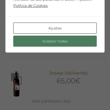
Coleccionista con la etiqueta diseñada
Política de Cookies
por el artista invitado del año. Sólo 150
botellas mágnum. Un vino especial,
sorprendente, muy complejo y elegante
que te emocionará…
Ajustes
Añadir al carrito
Aceptar todas
Josep Vallverdú
65,00
€
SAÓ EXPRESSIU 2021