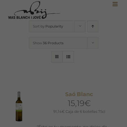
Skip
to
content
Sort by
Popularity
Show
36 Products
Saó Blanc
15,19
€
91,14
€
Caja de 6 botellas 75cl
"Éste es tu momento, no dejes de