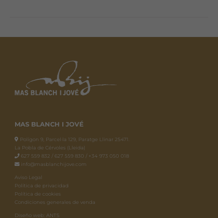
MAS BLANCH I JOVÉ
Polígon 9, Parcel·la 129, Paratge Llinar 25471.
La Pobla de Cérvoles (Lleida)
627 559 832 / 627 559 830 / +34 973 050 018
info@masblanchijove.com
Aviso Legal
Política de privacidad
Política de cookies
Condiciones generales de venda
Diseño web: ANTS