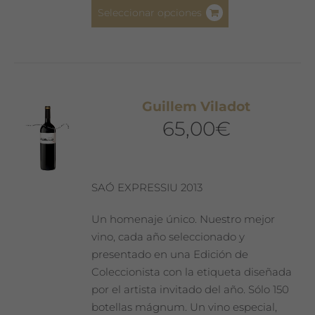
Este
producto
Seleccionar opciones
producto
tiene
múltiples
variantes.
Las
Guillem Viladot
opciones
65,00
€
se
pueden
elegir
en
SAÓ EXPRESSIU 2013
la
página
Un homenaje único. Nuestro mejor
de
vino, cada año seleccionado y
producto
presentado en una Edición de
Coleccionista con la etiqueta diseñada
por el artista invitado del año. Sólo 150
botellas mágnum. Un vino especial,