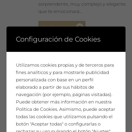
sorprendente, muy complejo y elegante
que te emocionará…
Añadir al carrito
Configuración de Cookies
Utilizamos cookies propias y de terceros para
Cristina Mejías
fines analíticos y para mostrarle publicidad
65,00
€
personalizada con base en un perfil
elaborado a partir de sus hábitos de
navegación (por ejemplo, páginas visitadas).
SAÓ EXPRESSIU 2021
Puede obtener más información en nuestra
Política de Cookies. Asimismo, puede aceptar
Un homenaje único. Nuestro mejor
todas las cookies que utilizamos pulsando el
vino, cada año seleccionado y
botón "Aceptar todas" o configurarlas o
presentado en una Edición de
rechazar su uso pulsando el botón "Ajustes".