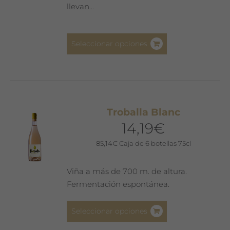
página
llevan...
de
producto
Este
Seleccionar opciones
producto
tiene
múltiples
variantes.
Las
Troballa Blanc
opciones
14,19
€
se
pueden
85,14
€
Caja de 6 botellas 75cl
elegir
en
Viña a más de 700 m. de altura.
la
Fermentación espontánea.
página
de
Este
Seleccionar opciones
producto
producto