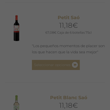
múltiples
variantes.
Las
Petit Saó
opciones
11,18
€
se
pueden
67,08
€
Caja de 6 botellas 75cl
elegir
en
"Los pequeños momentos de placer son
la
los que hacen que la vida sea mejor"
página
de
Este
Seleccionar opciones
producto
producto
tiene
múltiples
variantes.
Las
Petit Blanc Saó
opciones
11,18
€
se