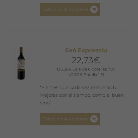
producto
Este
Seleccionar opciones
producto
tiene
múltiples
variantes.
Las
Saó Expressiu
opciones
22,73
€
se
pueden
136,38
€
Caja de 6 botellas 75cl
43,80
€
Botella 1,5l
elegir
en
"Sientes que cada vez eres más tú.
la
Mejoras con el tiempo, como el buen
página
vino”
de
producto
Este
Seleccionar opciones
producto
tiene