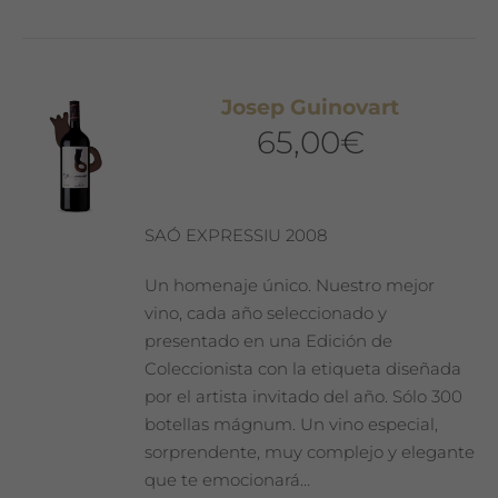
tiene
múltiples
variantes.
Las
Josep Guinovart
opciones
65,00
€
se
pueden
elegir
en
SAÓ EXPRESSIU 2008
la
página
Un homenaje único. Nuestro mejor
de
vino, cada año seleccionado y
producto
presentado en una Edición de
Coleccionista con la etiqueta diseñada
por el artista invitado del año. Sólo 300
botellas mágnum. Un vino especial,
sorprendente, muy complejo y elegante
que te emocionará…