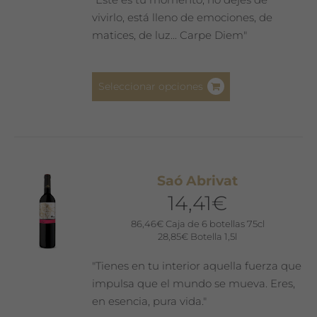
vivirlo, está lleno de emociones, de
matices, de luz... Carpe Diem"
Este
Seleccionar opciones
producto
tiene
múltiples
variantes.
Las
Saó Abrivat
opciones
14,41
€
se
pueden
86,46
€
Caja de 6 botellas 75cl
28,85
€
Botella 1,5l
elegir
en
"Tienes en tu interior aquella fuerza que
la
impulsa que el mundo se mueva. Eres,
página
en esencia, pura vida."
de