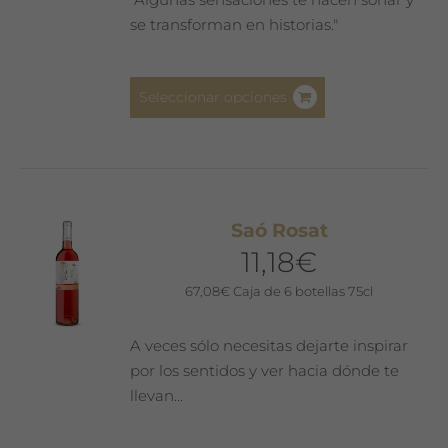
se transforman en historias."
Este
Seleccionar opciones
producto
tiene
múltiples
variantes.
Las
Saó Rosat
opciones
11,18
€
se
pueden
67,08
€
Caja de 6 botellas 75cl
elegir
en
A veces sólo necesitas dejarte inspirar
la
por los sentidos y ver hacia dónde te
página
llevan...
de
producto