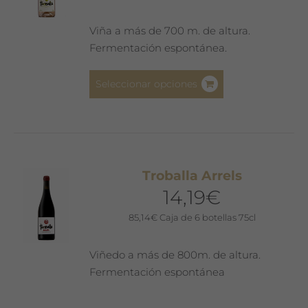
elegir
en
Viña a más de 700 m. de altura.
la
Fermentación espontánea.
página
de
Este
Seleccionar opciones
producto
producto
tiene
múltiples
variantes.
Las
Troballa Arrels
opciones
14,19
€
se
pueden
85,14
€
Caja de 6 botellas 75cl
elegir
en
Viñedo a más de 800m. de altura.
la
Fermentación espontánea
página
de