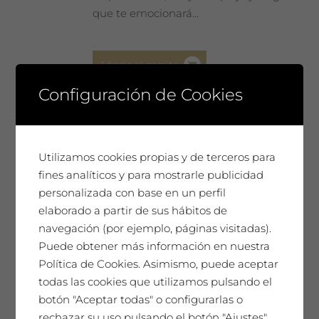
que te emocionará…
Añadir al carrito
Configuración de Cookies
Utilizamos cookies propias y de terceros para
Josep Guinovart
fines analíticos y para mostrarle publicidad
65,00
€
personalizada con base en un perfil
elaborado a partir de sus hábitos de
navegación (por ejemplo, páginas visitadas).
SAÓ EXPRESSIU 2008
Puede obtener más información en nuestra
Política de Cookies. Asimismo, puede aceptar
Un homenaje único. Nuestro mejor
todas las cookies que utilizamos pulsando el
vino, cada año seleccionado y
botón "Aceptar todas" o configurarlas o
presentado en una Edición de
rechazar su uso pulsando el botón "Ajustes".