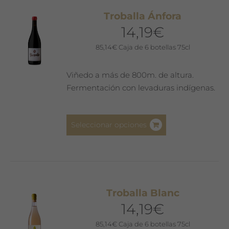
Las
Troballa Ánfora
opciones
14,19
€
se
pueden
85,14
€
Caja de 6 botellas 75cl
elegir
en
Viñedo a más de 800m. de altura.
la
Fermentación con levaduras indígenas.
página
de
Este
producto
Seleccionar opciones
producto
tiene
múltiples
variantes.
Las
Troballa Blanc
opciones
14,19
€
se
pueden
85,14
€
Caja de 6 botellas 75cl