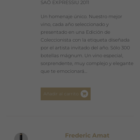
en
SAÓ EXPRESSIU 2011
la
página
Un homenaje único. Nuestro mejor
de
vino, cada año seleccionado y
producto
presentado en una Edición de
Coleccionista con la etiqueta diseñada
por el artista invitado del año. Sólo 300
botellas mágnum. Un vino especial,
sorprendente, muy complejo y elegante
que te emocionará…
Añadir al carrito
Frederic Amat