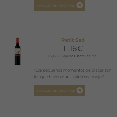
Este
Seleccionar opciones
producto
tiene
múltiples
variantes.
Las
Petit Saó
opciones
11,18
€
se
pueden
67,08
€
Caja de 6 botellas 75cl
elegir
en
"Los pequeños momentos de placer son
la
los que hacen que la vida sea mejor"
página
de
Este
Seleccionar opciones
producto
producto
tiene
múltiples
variantes.