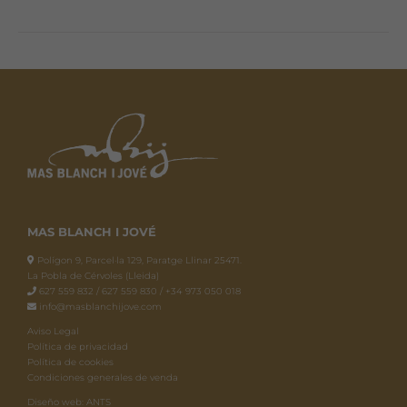
MAS BLANCH I JOVÉ
Polígon 9, Parcel·la 129, Paratge Llinar 25471.
La Pobla de Cérvoles (Lleida)
627 559 832 / 627 559 830 / +34 973 050 018
info@masblanchijove.com
Aviso Legal
Política de privacidad
Política de cookies
Condiciones generales de venda
Diseño web: ANTS