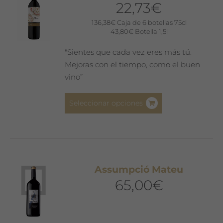
22,73
€
se
pueden
136,38
€
Caja de 6 botellas 75cl
43,80
€
Botella 1,5l
elegir
en
"Sientes que cada vez eres más tú.
la
Mejoras con el tiempo, como el buen
página
vino”
de
producto
Este
Seleccionar opciones
producto
tiene
múltiples
variantes.
Las
Assumpció Mateu
opciones
65,00
€
se
pueden
elegir