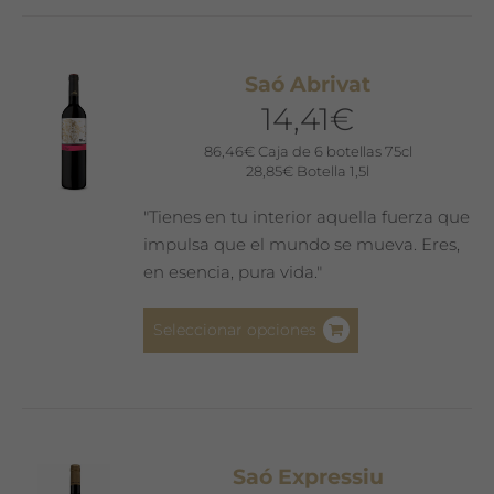
múltiples
variantes.
Las
Saó Abrivat
opciones
14,41
€
se
pueden
86,46
€
Caja de 6 botellas 75cl
28,85
€
Botella 1,5l
elegir
en
"Tienes en tu interior aquella fuerza que
la
impulsa que el mundo se mueva. Eres,
página
en esencia, pura vida."
de
producto
Este
Seleccionar opciones
producto
tiene
múltiples
variantes.
Las
Saó Expressiu
opciones