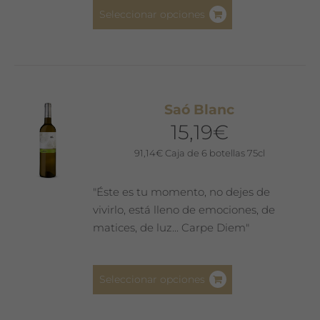
Este
producto
Seleccionar opciones
producto
tiene
múltiples
variantes.
Las
Saó Blanc
opciones
15,19
€
se
pueden
91,14
€
Caja de 6 botellas 75cl
elegir
en
"Éste es tu momento, no dejes de
la
vivirlo, está lleno de emociones, de
página
matices, de luz... Carpe Diem"
de
producto
Este
Seleccionar opciones
producto
tiene