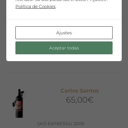
Coleccionista con la etiqueta diseñada
Política de Cookies
por el artista invitado del año. Sólo 300
botellas mágnum. Un vino especial,
sorprendente, muy complejo y elegante
que te emocionará…
Ajustes
Aceptar todas
Añadir al carrito
Carlos Santos
65,00
€
SAÓ EXPRESSIU 2009