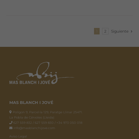
1
2
Siguiente
MAS BLANCH I JOVÉ
Polígon 9, Parcel·la 129, Paratge Llinar 25471.
La Pobla de Cérvoles (Lleida)
627 559 832 / 627 559 830 / +34 973 050 018
info@masblanchijove.com
Aviso Legal