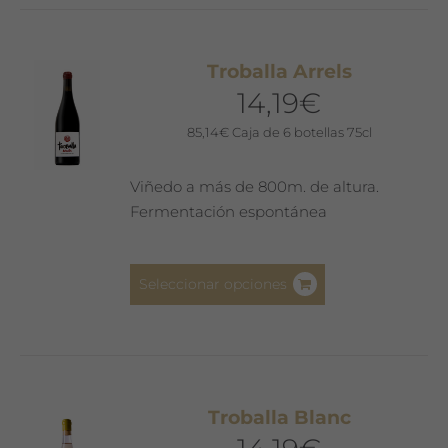
múltiples
variantes.
Las
Troballa Arrels
opciones
14,19
€
se
pueden
85,14
€
Caja de 6 botellas 75cl
elegir
en
Viñedo a más de 800m. de altura.
la
Fermentación espontánea
página
de
Este
producto
Seleccionar opciones
producto
tiene
múltiples
variantes.
Las
Troballa Blanc
opciones