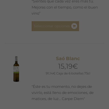
"Sientes que cada vez eres más tú.
Mejoras con el tiempo, como el buen
vino”
Este
Seleccionar opciones
producto
tiene
múltiples
variantes.
Las
Saó Blanc
opciones
15,19
€
se
pueden
91,14
€
Caja de 6 botellas 75cl
elegir
en
"Éste es tu momento, no dejes de
la
vivirlo, está lleno de emociones, de
página
matices, de luz... Carpe Diem"
de