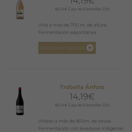
14,19
€
se
pueden
85,14
€
Caja de 6 botellas 75cl
elegir
en
Viña a más de 700 m. de altura.
la
Fermentación espontánea.
página
de
Este
Seleccionar opciones
producto
producto
tiene
múltiples
variantes.
Las
Troballa Ánfora
opciones
14,19
€
se
pueden
85,14
€
Caja de 6 botellas 75cl
elegir
en
Viñedo a más de 800m. de altura.
la
Fermentación con levaduras indígenas.