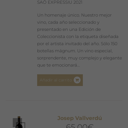
en
SAÓ EXPRESSIU 2021
la
página
Un homenaje único. Nuestro mejor
de
vino, cada año seleccionado y
producto
presentado en una Edición de
Coleccionista con la etiqueta diseñada
por el artista invitado del año. Sólo 150
botellas mágnum. Un vino especial,
sorprendente, muy complejo y elegante
que te emocionará…
Añadir al carrito
Josep Vallverdú
65,00
€