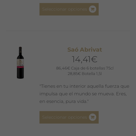
producto
Este
Seleccionar opciones
producto
tiene
múltiples
variantes.
Las
Saó Abrivat
opciones
14,41
€
se
pueden
86,46
€
Caja de 6 botellas 75cl
28,85
€
Botella 1,5l
elegir
en
"Tienes en tu interior aquella fuerza que
la
impulsa que el mundo se mueva. Eres,
página
en esencia, pura vida."
de
producto
Este
Seleccionar opciones
producto
tiene