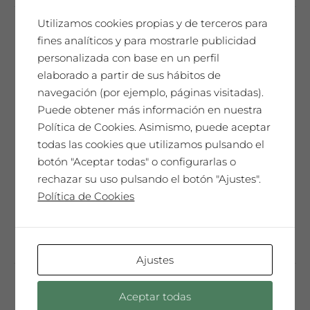
múltiples
variantes.
Utilizamos cookies propias y de terceros para
Las
fines analíticos y para mostrarle publicidad
Saó Rosat
opciones
personalizada con base en un perfil
11,18
€
se
elaborado a partir de sus hábitos de
pueden
navegación (por ejemplo, páginas visitadas).
67,08
€
Caja de 6 botellas 75cl
elegir
Puede obtener más información en nuestra
en
Política de Cookies. Asimismo, puede aceptar
A veces sólo necesitas dejarte inspirar
la
todas las cookies que utilizamos pulsando el
por los sentidos y ver hacia dónde te
página
botón "Aceptar todas" o configurarlas o
llevan...
de
rechazar su uso pulsando el botón "Ajustes".
producto
Política de Cookies
Este
Seleccionar opciones
producto
tiene
Ajustes
múltiples
variantes.
Las
Aceptar todas
Petit Blanc Saó