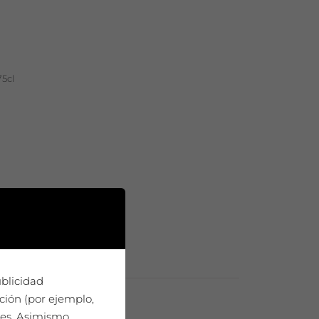
75cl
ublicidad
ción (por ejemplo,
ies. Asimismo,