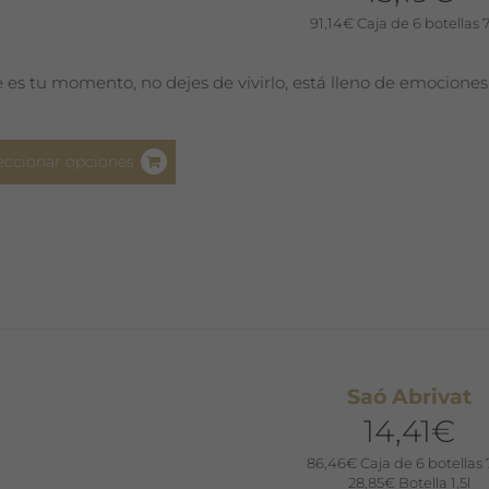
la
91,14
€
Caja de 6 botellas 
página
de
e es tu momento, no dejes de vivirlo, está lleno de emociones
producto
Este
eccionar opciones
producto
tiene
múltiples
variantes.
Las
opciones
se
pueden
Saó Abrivat
elegir
14,41
€
en
la
86,46
€
Caja de 6 botellas 
página
28,85
€
Botella 1,5l