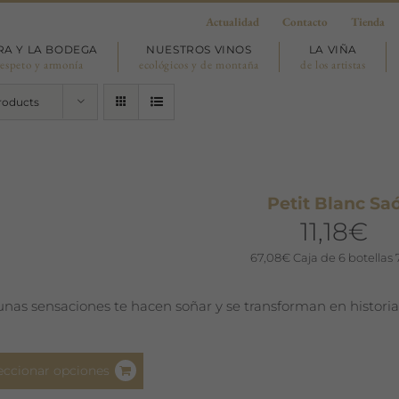
Actualidad
Contacto
Tienda
RA Y LA BODEGA
NUESTROS VINOS
LA VIÑA
respeto y armonía
ecológicos y de montaña
de los artistas
roducts
Petit Blanc Sa
11,18
€
67,08
€
Caja de 6 botellas 
unas sensaciones te hacen soñar y se transforman en historias
Este
eccionar opciones
producto