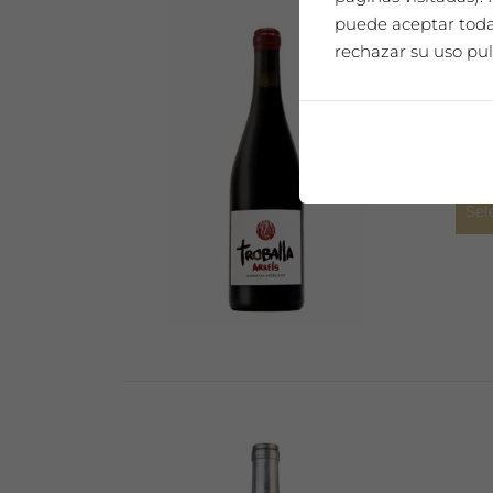
puede aceptar todas
rechazar su uso pul
Viñe
Sel