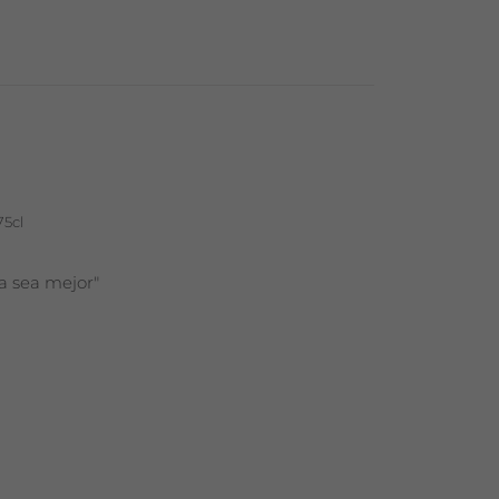
75cl
a sea mejor"