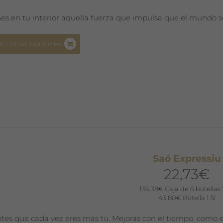
de
nes en tu interior aquella fuerza que impulsa que el mundo se
producto
Este
eccionar opciones
producto
tiene
múltiples
variantes.
Las
opciones
se
pueden
elegir
Saó Expressiu
en
22,73
€
la
página
136,38
€
Caja de 6 botellas 
43,80
€
Botella 1,5l
de
producto
ntes que cada vez eres más tú. Mejoras con el tiempo, como e