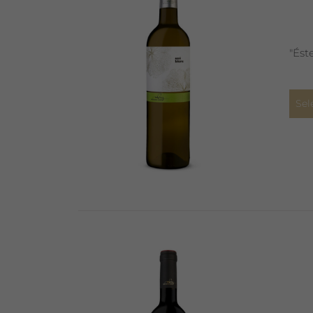
"Ést
Sel