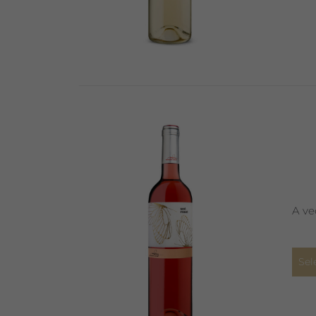
A ve
Sel