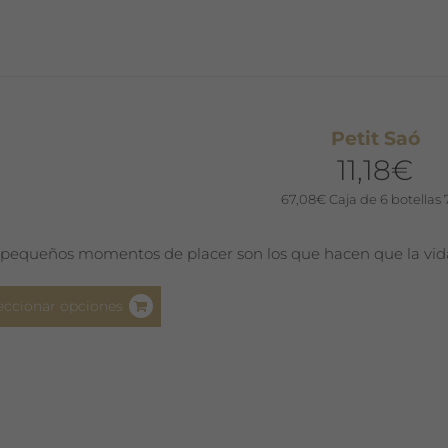
variantes.
Las
opciones
se
pueden
Petit Saó
elegir
11,18
€
en
la
67,08
€
Caja de 6 botellas 
página
de
 pequeños momentos de placer son los que hacen que la vid
producto
Este
eccionar opciones
producto
tiene
múltiples
variantes.
Las
opciones