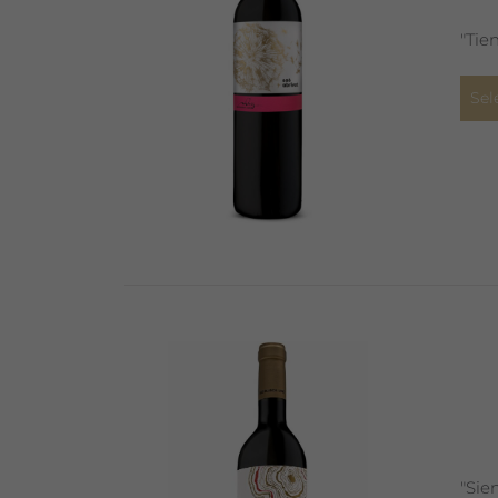
"Tie
Sel
"Sie