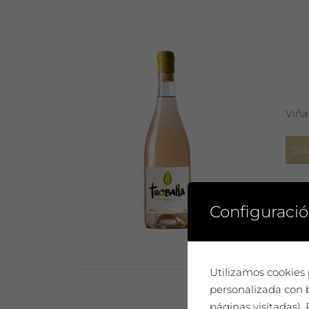
Viña
Sel
Configuració
Utilizamos cookies 
personalizada con b
páginas visitadas)