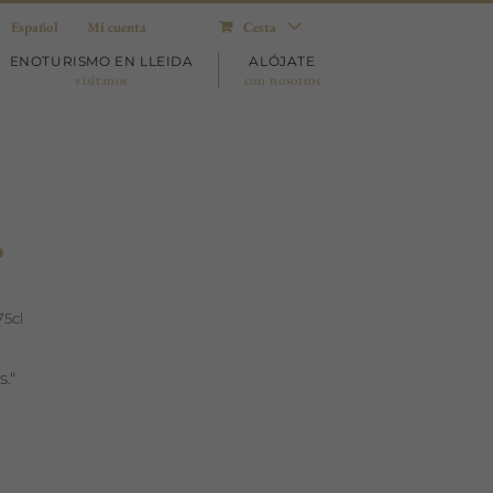
Español
Mi cuenta
Cesta
ENOTURISMO EN LLEIDA
ALÓJATE
visítanos
con nosotros
ó
75cl
."