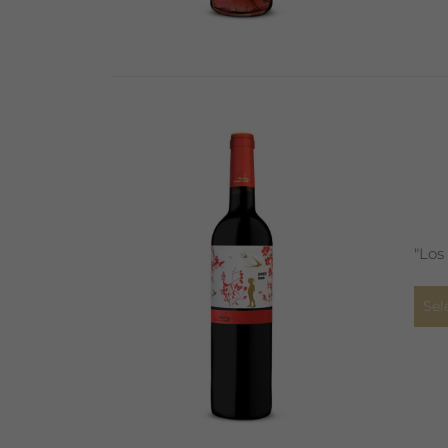
"Los
Sel