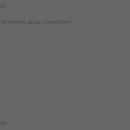
75cl
, de matices, de luz... Carpe Diem"
75cl