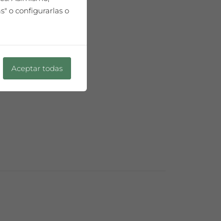
" o configurarlas o
75cl
Aceptar todas