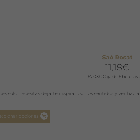
tiene
múltiples
variantes.
Las
opciones
se
pueden
Saó Rosat
elegir
11,18
€
en
la
67,08
€
Caja de 6 botellas 
página
de
ces sólo necesitas dejarte inspirar por los sentidos y ver hacia
producto
Este
eccionar opciones
producto
tiene
múltiples