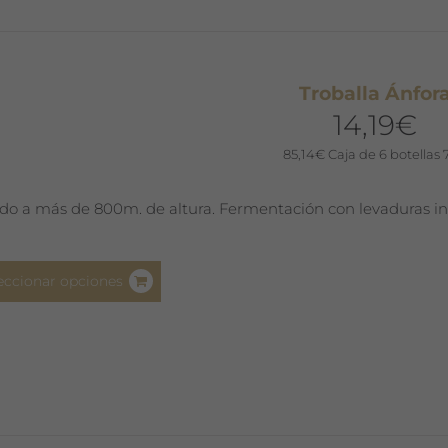
se
pueden
elegir
Troballa Ánfor
en
14,19
€
la
página
85,14
€
Caja de 6 botellas 
de
producto
do a más de 800m. de altura. Fermentación con levaduras i
Este
eccionar opciones
producto
tiene
múltiples
variantes.
Las
opciones
se