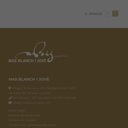
variantes.
Las
Anterior
1
2
opciones
se
pueden
elegir
en
la
página
de
producto
MAS BLANCH I JOVÉ
Polígon 9, Parcel·la 129, Paratge Llinar 25471.
La Pobla de Cérvoles (Lleida)
627 559 832 / 627 559 830 / +34 973 050 018
info@masblanchijove.com
Aviso Legal
Política de privacidad
Política de cookies
Condiciones generales de venda