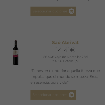
página
de
Este
Seleccionar opciones
producto
producto
tiene
múltiples
variantes.
Las
Saó Abrivat
opciones
14,41
€
se
pueden
86,46
€
Caja de 6 botellas 75cl
28,85
€
Botella 1,5l
elegir
en
"Tienes en tu interior aquella fuerza que
la
impulsa que el mundo se mueva. Eres,
página
en esencia, pura vida."
de
producto
Este
Seleccionar opciones
producto
tiene