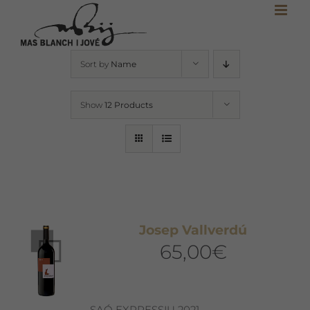
Skip
to
content
Sort by
Name
Show
12 Products
Josep Vallverdú
65,00
€
SAÓ EXPRESSIU 2021