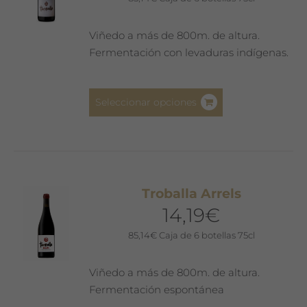
Viñedo a más de 800m. de altura.
Fermentación con levaduras indígenas.
Este
Seleccionar opciones
producto
tiene
múltiples
variantes.
Las
Troballa Arrels
opciones
14,19
€
se
pueden
85,14
€
Caja de 6 botellas 75cl
elegir
en
Viñedo a más de 800m. de altura.
la
Fermentación espontánea
página