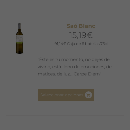
múltiples
variantes.
Las
Saó Blanc
opciones
15,19
€
se
pueden
91,14
€
Caja de 6 botellas 75cl
elegir
en
"Éste es tu momento, no dejes de
la
vivirlo, está lleno de emociones, de
página
matices, de luz... Carpe Diem"
de
producto
Este
Seleccionar opciones
producto
tiene
múltiples
variantes.
Las