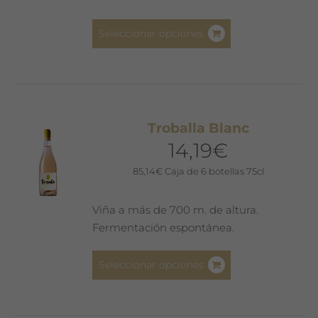
de
Este
producto
Seleccionar opciones
producto
tiene
múltiples
variantes.
Las
Troballa Blanc
opciones
14,19
€
se
pueden
85,14
€
Caja de 6 botellas 75cl
elegir
en
Viña a más de 700 m. de altura.
la
Fermentación espontánea.
página
de
Este
Seleccionar opciones
producto
producto
tiene
múltiples