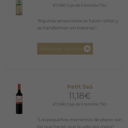
67,08
€
Caja de 6 botellas 75cl
"Algunas sensaciones te hacen soñar y
se transforman en historias."
Este
Seleccionar opciones
producto
tiene
múltiples
variantes.
Las
Petit Saó
opciones
11,18
€
se
pueden
67,08
€
Caja de 6 botellas 75cl
elegir
en
"Los pequeños momentos de placer son
la
los que hacen que la vida sea mejor"