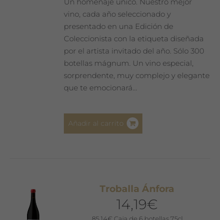
página
Un homenaje único. Nuestro mejor
de
vino, cada año seleccionado y
producto
presentado en una Edición de
Coleccionista con la etiqueta diseñada
por el artista invitado del año. Sólo 300
botellas mágnum. Un vino especial,
sorprendente, muy complejo y elegante
que te emocionará…
Añadir al carrito
Troballa Ánfora
14,19
€
85,14
€
Caja de 6 botellas 75cl