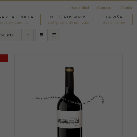
Actualidad
Contacto
Tienda
RA Y LA BODEGA
NUESTROS VINOS
LA VIÑA
respeto y armonía
ecológicos y de montaña
de los artistas
roducts