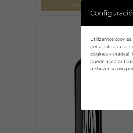
Añadir al carrito
Configuració
Utilizamos cookies 
personalizada con b
páginas visitadas)
puede aceptar todas
rechazar su uso pul