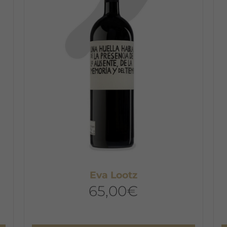
Eva Lootz
65,00
€