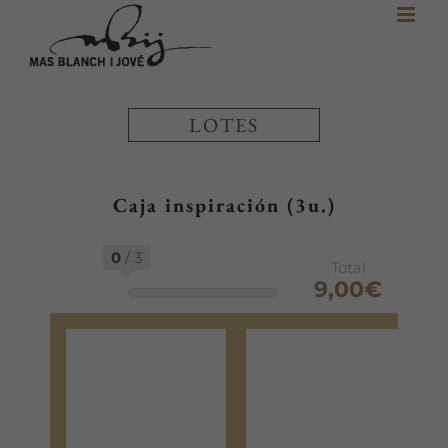
Skip
to
content
LOTES
Caja inspiración (3u.)
0
/
3
Total
9,00€