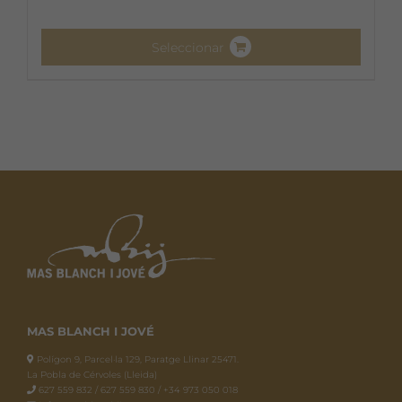
Seleccionar
MAS BLANCH I JOVÉ
Polígon 9, Parcel·la 129, Paratge Llinar 25471.
La Pobla de Cérvoles (Lleida)
627 559 832 / 627 559 830 / +34 973 050 018