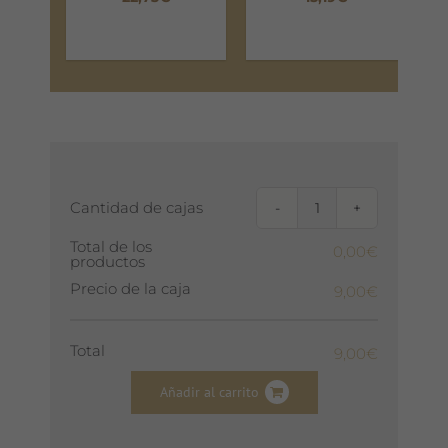
Cantidad de cajas
Caja
inspiración
(3u.)
Total de los
0,00€
cantidad
productos
Precio de la caja
9,00€
Total
9,00€
Añadir al carrito