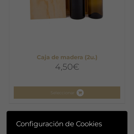
Caja de madera (2u.)
4,50
€
Seleccionar
Configuración de Cookies