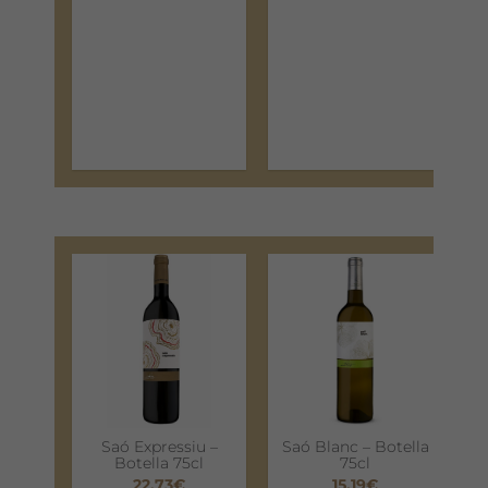
Saó Expressiu –
Saó Blanc – Botella
Botella 75cl
75cl
22,73
€
15,19
€