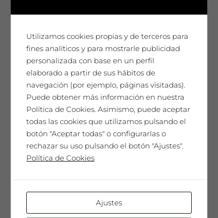
múltiples
variantes.
Las
Utilizamos cookies propias y de terceros para
opciones
fines analíticos y para mostrarle publicidad
se
personalizada con base en un perfil
pueden
elaborado a partir de sus hábitos de
elegir
navegación (por ejemplo, páginas visitadas).
en
Puede obtener más información en nuestra
la
Política de Cookies. Asimismo, puede aceptar
página
todas las cookies que utilizamos pulsando el
de
botón "Aceptar todas" o configurarlas o
producto
rechazar su uso pulsando el botón "Ajustes".
Política de Cookies
Ajustes
Òlim Verde ecológico 2 L