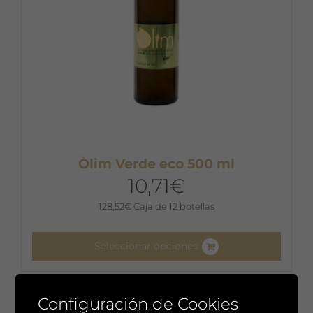
Òlim Verde eco 500 ml
10,71
€
128,52
€
Caja de 12 botellas
Seleccionar opciones
Este
producto
Configuración de Cookies
tiene