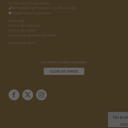
de
La Pobla de Cérvoles (Lleida)
producto
627 559 832 / 627 559 830 / +34 973 050 018
info@masblanchijove.com
Aviso Legal
Política de privacidad
Política de cookies
Condiciones generales de venda
Diseño web: ANTS
Suscríbete a nuestra newsletter
CLUB DE VINOS
No pue
con