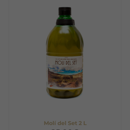
variantes.
Las
opciones
se
pueden
elegir
en
la
página
de
producto
Molí del Set 2 L