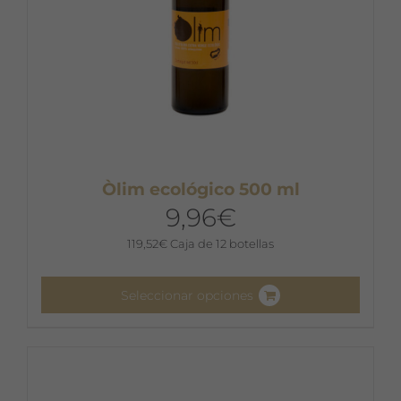
página
de
producto
Òlim ecológico 500 ml
9,96
€
119,52
€
Caja de 12 botellas
Seleccionar opciones
Este
producto
tiene
múltiples