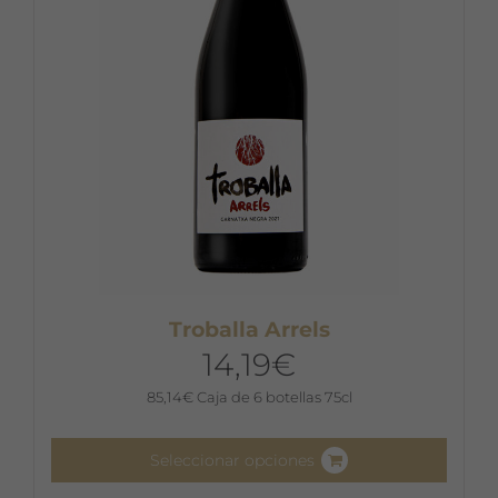
Troballa Arrels
14,19
€
85,14
€
Caja de 6 botellas 75cl
Seleccionar opciones
Este