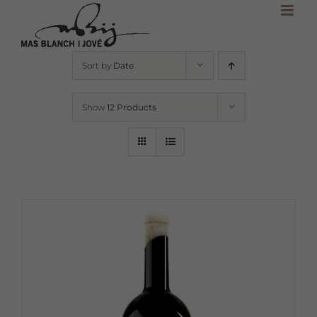
Skip
to
content
Sort by
Date
Show
12 Products