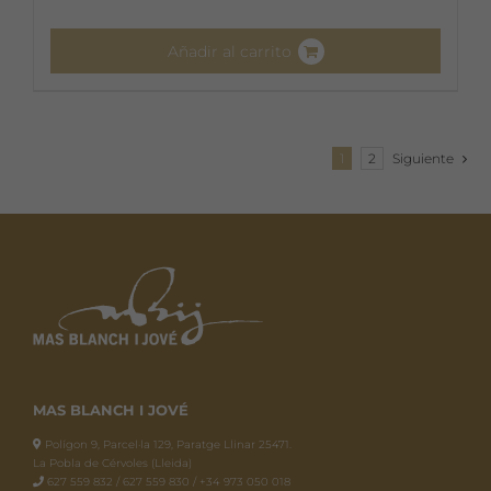
Añadir al carrito
1
2
Siguiente
MAS BLANCH I JOVÉ
Polígon 9, Parcel·la 129, Paratge Llinar 25471.
La Pobla de Cérvoles (Lleida)
627 559 832 / 627 559 830 / +34 973 050 018