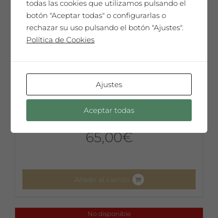
todas las cookies que utilizamos pulsando el
botón "Aceptar todas" o configurarlas o
rechazar su uso pulsando el botón "Ajustes".
Política de Cookies
Ajustes
Aceptar todas
Carlos Pazos
65,00
€
Añadir al carrito
No disponible