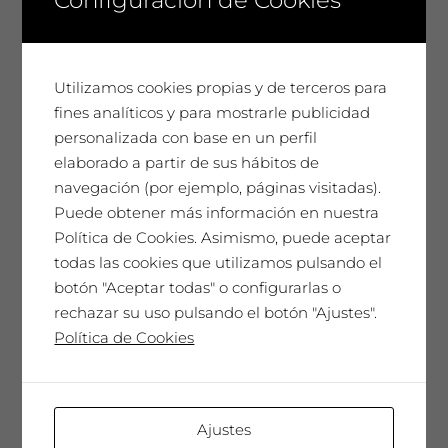
febrero 2023
diciembre 2022
Utilizamos cookies propias y de terceros para
fines analíticos y para mostrarle publicidad
noviembre 2022
personalizada con base en un perfil
elaborado a partir de sus hábitos de
julio 2022
navegación (por ejemplo, páginas visitadas).
Puede obtener más información en nuestra
junio 2022
Política de Cookies. Asimismo, puede aceptar
mayo 2022
todas las cookies que utilizamos pulsando el
botón "Aceptar todas" o configurarlas o
diciembre 2021
rechazar su uso pulsando el botón "Ajustes".
Política de Cookies
octubre 2021
septiembre 2021
Ajustes
agosto 2021