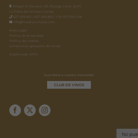
Polígon 9, Parcel·la 129, Paratge Llinar 25471.
La Pobla de Cérvoles (Lleida)
627 559 832 / 627 559 830 / +34 973 050 018
info@masblanchijove.com
Aviso Legal
Política de privacidad
Política de cookies
Condiciones generales de venda
Diseño web: ANTS
Suscríbete a nuestra newsletter
CLUB DE VINOS
No pue