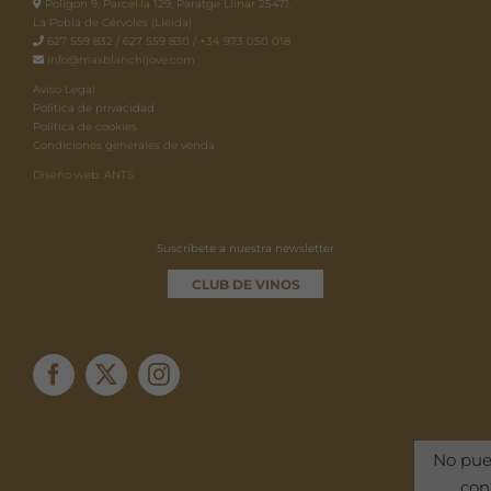
Polígon 9, Parcel·la 129, Paratge Llinar 25471.
La Pobla de Cérvoles (Lleida)
627 559 832 / 627 559 830 / +34 973 050 018
info@masblanchijove.com
Aviso Legal
Política de privacidad
Política de cookies
Condiciones generales de venda
Diseño web: ANTS
Suscríbete a nuestra newsletter
CLUB DE VINOS
No pue
con