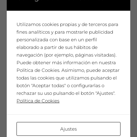
febrero 2023
diciembre 2022
Utilizamos cookies propias y de terceros para
fines analíticos y para mostrarle publicidad
noviembre 2022
personalizada con base en un perfil
julio 2022
elaborado a partir de sus hábitos de
navegación (por ejemplo, páginas visitadas).
junio 2022
Puede obtener más información en nuestra
Política de Cookies. Asimismo, puede aceptar
mayo 2022
todas las cookies que utilizamos pulsando el
botón "Aceptar todas" o configurarlas o
diciembre 2021
rechazar su uso pulsando el botón "Ajustes".
Política de Cookies
octubre 2021
septiembre 2021
Ajustes
agosto 2021