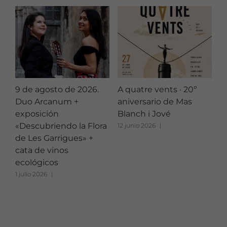
9 de agosto de 2026.
A quatre vents · 20º
D
Duo Arcanum +
aniversario de Mas
d
exposición
Blanch i Jové
c
«Descubriendo la Flora
12 junio 2026
|
10
de Les Garrigues» +
cata de vinos
ecológicos
1 julio 2026
|