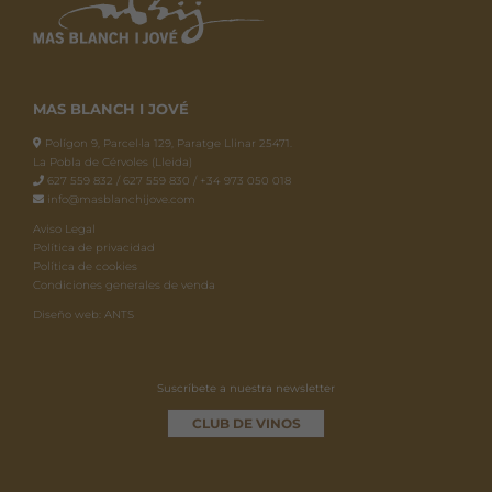
MAS BLANCH I JOVÉ
Polígon 9, Parcel·la 129, Paratge Llinar 25471.
La Pobla de Cérvoles (Lleida)
627 559 832 / 627 559 830 / +34 973 050 018
info@masblanchijove.com
Aviso Legal
Política de privacidad
Política de cookies
Condiciones generales de venda
Diseño web: ANTS
Suscríbete a nuestra newsletter
CLUB DE VINOS