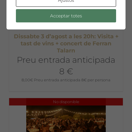
Ajustos
Acceptar totes
Dissabte 3 d’agost a les 20h: Visita +
tast de vins + concert de Ferran
Talarn
Preu entrada anticipada
8 €
8,00
€
Preu entrada anticipada 8€ per persona
No disponible