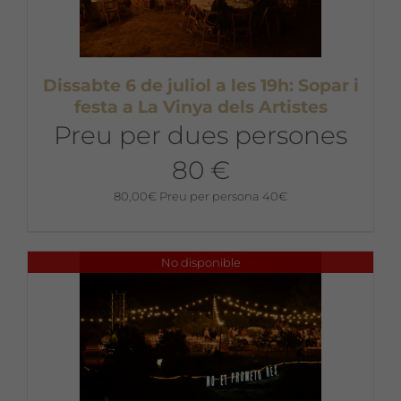
Dissabte 6 de juliol a les 19h: Sopar i
festa a La Vinya dels Artistes
Preu per dues persones
80 €
80,00
€
Preu per persona 40€
No disponible