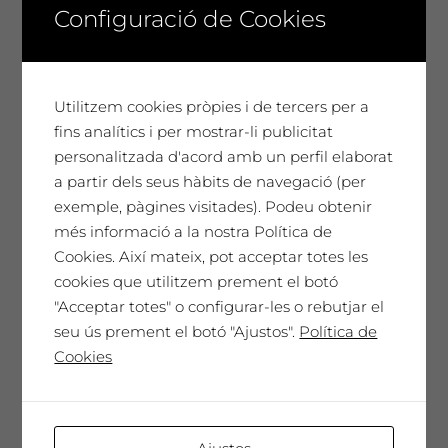
Configuració de Cookies
No disponible
Utilitzem cookies pròpies i de tercers per a
fins analítics i per mostrar-li publicitat
personalitzada d'acord amb un perfil elaborat
a partir dels seus hàbits de navegació (per
Dissabte 29 d’agost a les 20h: Visita
exemple, pàgines visitades). Podeu obtenir
+ tast de vins + concert d’Eduard
més informació a la nostra Política de
Sánchez i Jacob Cordover
Cookies. Així mateix, pot acceptar totes les
Preu entrada anticipada
cookies que utilitzem prement el botó
"Acceptar totes" o configurar-les o rebutjar el
8 €
seu ús prement el botó "Ajustos".
Política de
8,00
€
Preu entrada anticipada 8€ per persona
Cookies
No disponible