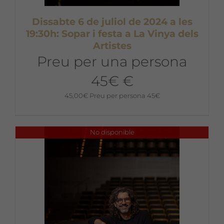
Dissabte 6 de juliol de 2024 a les
19:30h: Sopar i festa a La Vinya dels
Artistes
Preu per una persona
45€ €
45,00
€
Preu per persona 45€
No disponible