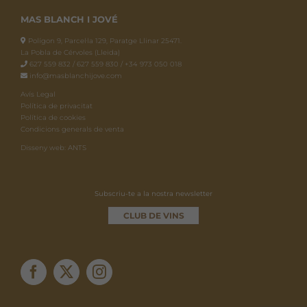
MAS BLANCH I JOVÉ
Polígon 9, Parcel·la 129, Paratge Llinar 25471.
La Pobla de Cérvoles (Lleida)
627 559 832 / 627 559 830 / +34 973 050 018
info@masblanchijove.com
Avís Legal
Política de privacitat
Política de cookies
Condicions generals de venta
Disseny web: ANTS
Subscriu-te a la nostra newsletter
CLUB DE VINS