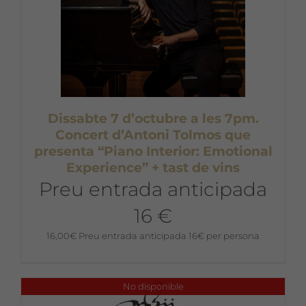
Dissabte 7 d’octubre a les 7pm.
Concert d’Antoni Tolmos que
presenta “Piano Interior: Emotional
Experience” + tast de vins
Preu entrada anticipada
16 €
16,00
€
Preu entrada anticipada 16€ per persona
No disponible