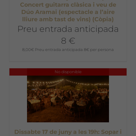
Concert guitarra clàsica i veu de
Dúo Aramai (espectacle a l’aire
lliure amb tast de vins) (Còpia)
Preu entrada anticipada
8 €
8,00
€
Preu entrada anticipada 8€ per persona
No disponible
Dissabte 17 de juny a les 19h: Sopar i