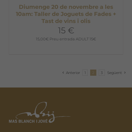
Diumenge 20 de novembre a les
10am: Taller de Joguets de Fades +
Tast de vins i olis
15 €
15,00
€
Preu entrada ADULT 15€
Anterior
1
2
3
Següent