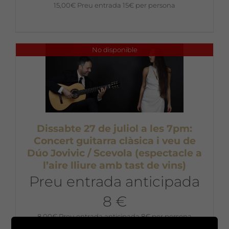
15,00
€
Preu entrada 15€ per persona
No disponible
Dissabte 27 de juliol a les 7pm:
Concert guitarra clàsica i veu de
Dúo Jovivic / Scevola (espectacle a
l’aire lliure amb tast de vins)
Preu entrada anticipada
8 €
8,00
€
Preu entrada anticipada 8€ per persona