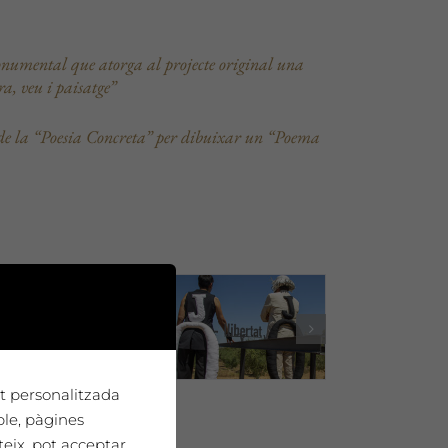
monumental que atorga al projecte original una
ra, veu i paisatge”
 de la “Poesia Concreta” per dibuixar un “Poema
tat personalitzada
ple, pàgines
teix, pot acceptar