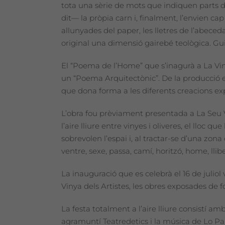
tota una sèrie de mots que indiquen parts de
dit— la pròpia carn i, finalment, l’envien cap
allunyades del paper, les lletres de l’abec
original una dimensió gairebé teològica. Guill
El “Poema de l’Home” que s’inagurà a La Vin
un “Poema Arquitectònic”. De la producció exe
que dona forma a les diferents creacions exp
L’obra fou prèviament presentada a La Seu Ve
l’aire lliure entre vinyes i oliveres, el lloc q
sobrevolen l’espai i, al tractar-se d’una zona
ventre, sexe, passa, camí, horitzó, home, llibe
La inauguració que es celebrà el 16 de juli
Vinya dels Artistes, les obres exposades de 
La festa totalment a l’aire lliure consistí a
agramuntí Teatredetics i la música de Lo 