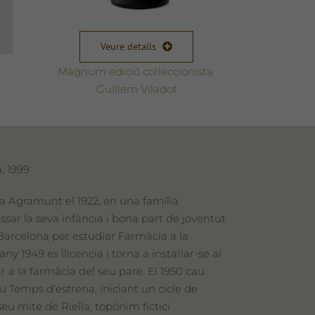
Veure detalls
Màgnum edició col·leccionista
Guillem Viladot
, 1999
 a Agramunt el 1922, en una família
ssar la seva infància i bona part de joventut
Barcelona per estudiar Farmàcia a la
ny 1949 es llicencia i torna a instal·lar-se al
r a la farmàcia del seu pare. El 1950 cau
iu Temps d’estrena, iniciant un cicle de
seu mite de Riella, topònim fictici