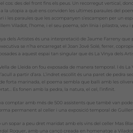
l cos: des del front fins els peus. Un recorregut vertical, do
 a la utopia a què ens conviden les ultimes paraules del poema:
edari i les paraules que les acompanyen s’escampen per un e
em Viladot, l’home, i el seu poema, són línia i pilastra, veu i 
ya dels Artistes és una interpretació de Jaume Farreny que p
cutiva se n’ha encarregat el Joan Jové Solé, ferrer, copropieta
osades a aquest espai tan singular que és La Vinya dels Arti
lla de Lleida on fou exposada de manera temporal. I és La Vi
ue l’acull a partir d’ara. L’indret escollit és una paret de pedra
 de forta marinada, el poema sembla que balli amb les oliveres. 
rtat… Es fonen amb la pedra, la natura, el cel, l’infinit.
ol va comptar amb més de 500 assistents que també van poder v
forma permanent al celler i una exposició temporal de Guillem 
mb un sopar a peu dret maridat amb els vins del celler Mas Blan
Pardal Roquer, amb una cançó creada en homenatge a Viladot