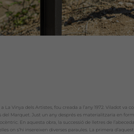
à a La Vinya dels Artistes, fou creada a l’any 1972. Viladot v
 del Marquet. Just un any després es materialitzaria en format l
cèntric. En aquesta obra, la successió de lletres de l’abeceda
elles on s’hi insereixen diverses paraules. La primera d’aque