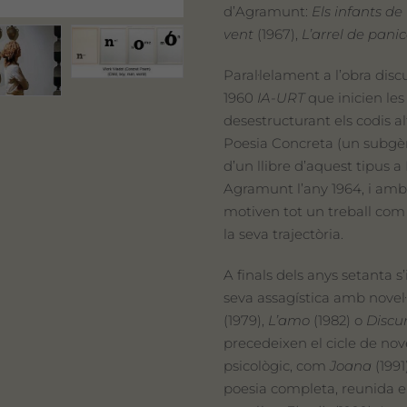
d’Agramunt:
Els infants de 
vent
(1967),
L’arrel de panic
Paral·lelament a l’obra discu
1960
IA-URT
que inicien les
desestructurant els codis al
Poesia Concreta (un subgène
d’un llibre d’aquest tipus 
Agramunt l’any 1964, i amb
motiven tot un treball com 
la seva trajectòria.
A finals dels anys setanta s’
seva assagística amb novel
(1979),
L’amo
(1982) o
Discur
precedeixen el cicle de nov
psicològic, com
Joana
(1991
poesia completa, reunida en