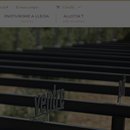
talà
El meu compte
Cistella
ENOTURISME A LLEIDA
ALLOTJA’T
visita’ns
amb nosaltres