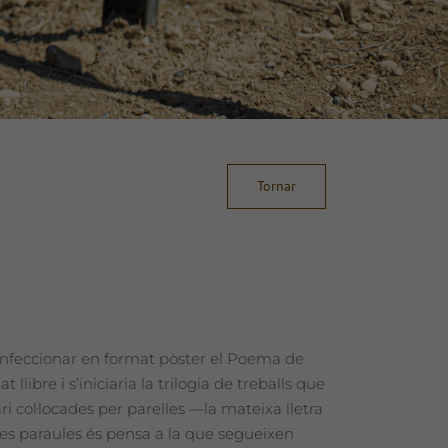
Tornar
a confeccionar en format pòster el Poema de
libre i s’iniciaria la trilogia de treballs que
ri col·locades per parelles —la mateixa lletra
stes paraules és pensa a la que segueixen