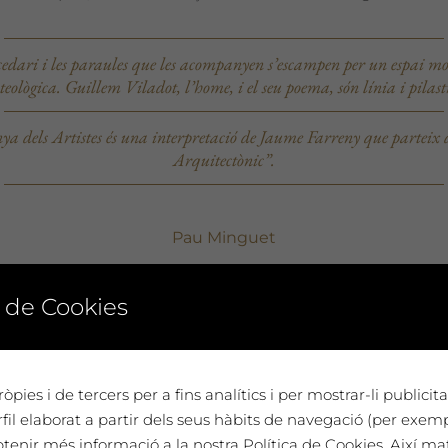
abecedari i les paraules que les acompanyen s’escampen per un espai 
eològica. Guillem Viladot, l’home, i el seu poema, són línia i pilast
 dels Artistes és una interpretació de Jaume Farreny que parteix
Arquitectònic”.
Pau Minguet
 de Cookies
òpies i de tercers per a fins analítics i per mostrar-li publici
il elaborat a partir dels seus hàbits de navegació (per exem
btenir més informació a la nostra Política de Cookies. Així ma
à