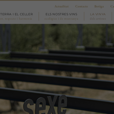
Actualitat
Contacte
Botiga
Ca
 TERRA I EL CELLER
ELS NOSTRES VINS
LA VINYA
or, respecte i harmonia
ecològics i de muntanya
dels artistes