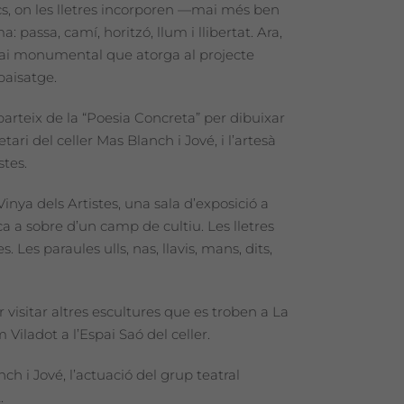
ncs, on les lletres incorporen —mai més ben
 passa, camí, horitzó, llum i llibertat. Ara,
spai monumental que atorga al projecte
paisatge.
arteix de la “Poesia Concreta” per dibuixar
ri del celler Mas Blanch i Jové, i l’artesà
stes.
nya dels Artistes, una sala d’exposició a
 seca a sobre d’un camp de cultiu. Les lletres
Les paraules ulls, nas, llavis, mans, dits,
isitar altres escultures que es troben a La
Viladot a l’Espai Saó del celler.
ch i Jové, l’actuació del grup teatral
.