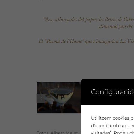
“Ara, allunyades del paper, les lletres de l’
dimensió gairebé t
El “Poema de l’Home” que s’inaugurà a La Vinya
Configuració
Utilitzem cookies pr
d'acord amb un perf
visitades). Podeu o
Fotos: Albert Malet, Elsa García i Montse Sol