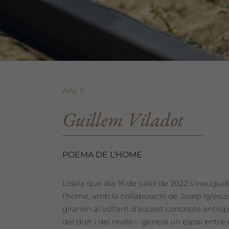
Any 11
Guillem Viladot
POEMA DE L’HOME
L’obra que dia 16 de juliol de 2022 s’inaugur
l’home, amb la col·laboració de Josep Iglésias
girarien al voltant d’aquest concepte antropo
del dret i del revés— genera un espai entre 