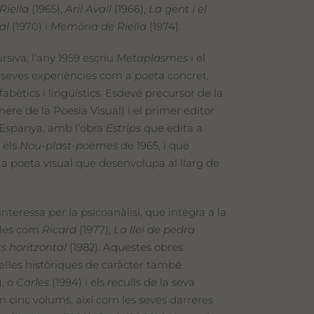
Riella
(1965),
Aril Avall
(1966),
La gent i el
al
(1970) i
Memòria de Riella
(1974).
rsiva, l’any 1959 escriu
Metaplasmes
i el
 seves experiències com a poeta concret,
fabètics i lingüístics. Esdevé precursor de la
re de la Poesia Visual) i el primer editor
a Espanya, amb l’obra
Estrips
que edita a
 els
Nou-plast-poemes
de 1965, i que
a poeta visual que desenvolupa al llarg de
interessa per la psicoanàlisi, que integra a la
·les com
Ricard
(1977),
La llei de pedra
s horitzontal
(1982). Aquestes obres
el·les històriques de caràcter també
), o
Carles
(1994) i els reculls de la seva
 cinc volums, així com les seves darreres